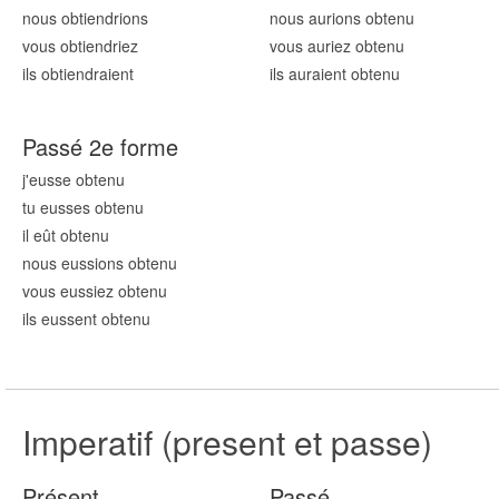
nous obt
iendrions
nous aurions obt
enu
vous obt
iendriez
vous auriez obt
enu
ils obt
iendraient
ils auraient obt
enu
Passé 2e forme
j'eusse obt
enu
tu eusses obt
enu
il eût obt
enu
nous eussions obt
enu
vous eussiez obt
enu
ils eussent obt
enu
Imperatif (present et passe)
Présent
Passé