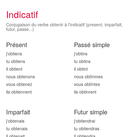
Indicatif
Conjugaison du verbe obtenir à l'indicatif (present, imparfait,
futur, passe...)
Présent
Passé simple
j'obt
iens
j'obt
ins
tu obt
iens
tu obt
ins
il obt
ient
il obt
int
nous obt
enons
nous obt
înmes
vous obt
enez
vous obt
întes
ils obt
iennent
ils obt
inrent
Imparfait
Futur simple
j'obt
enais
j'obt
iendrai
tu obt
enais
tu obt
iendras
il obt
enait
il obt
iendra