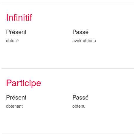
Infinitif
Présent
Passé
obtenir
avoir obt
enu
Participe
Présent
Passé
obt
enant
obt
enu