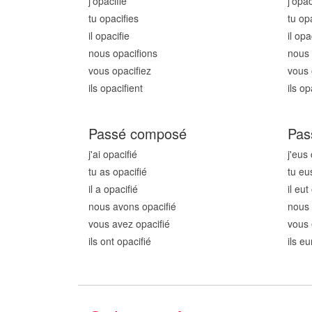
j'opacifi
e
j'opac
tu opacifi
es
tu opa
il opacifi
e
il opa
nous opacifi
ons
nous 
vous opacifi
ez
vous 
ils opacifi
ent
ils op
Passé composé
Pas
j'ai opacifi
é
j'eus 
tu as opacifi
é
tu eu
il a opacifi
é
il eut
nous avons opacifi
é
nous 
vous avez opacifi
é
vous 
ils ont opacifi
é
ils eu