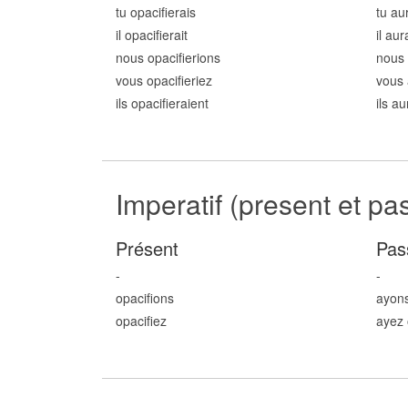
tu opacifi
erais
tu au
il opacifi
erait
il aur
nous opacifi
erions
nous 
vous opacifi
eriez
vous 
ils opacifi
eraient
ils au
Imperatif (present et pa
Présent
Pas
-
-
opacifi
ons
ayons
opacifi
ez
ayez 