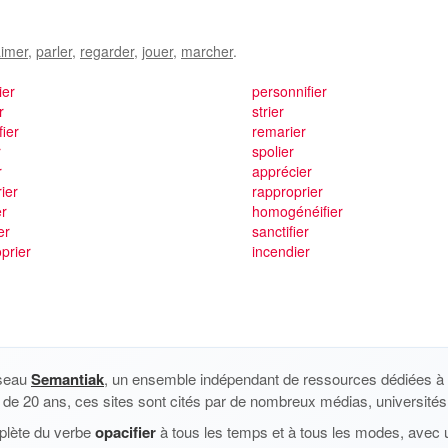
imer
,
parler
,
regarder
,
jouer
,
marcher
.
ier
personnifier
r
strier
fier
remarier
r
spolier
r
apprécier
ier
rapproprier
er
homogénéifier
er
sanctifier
prier
incendier
éseau
Semantiak
, un ensemble indépendant de ressources dédiées à l
us de 20 ans, ces sites sont cités par de nombreux médias, universités 
plète du verbe
opacifier
à tous les temps et à tous les modes, avec u