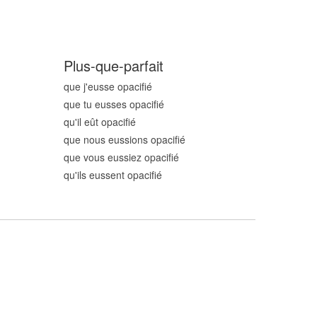
Plus-que-parfait
que j'eusse opacifi
é
que tu eusses opacifi
é
qu'il eût opacifi
é
que nous eussions opacifi
é
que vous eussiez opacifi
é
qu'ils eussent opacifi
é