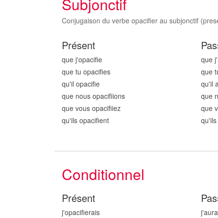
Subjonctif
Conjugaison du verbe opacifier au subjonctif (prese
Présent
Pas
que j'opacifi
e
que j'
que tu opacifi
es
que t
qu'il opacifi
e
qu'il 
que nous opacifi
ions
que n
que vous opacifi
iez
que v
qu'ils opacifi
ent
qu'ils
Conditionnel
Présent
Pas
j'opacifi
erais
j'aura