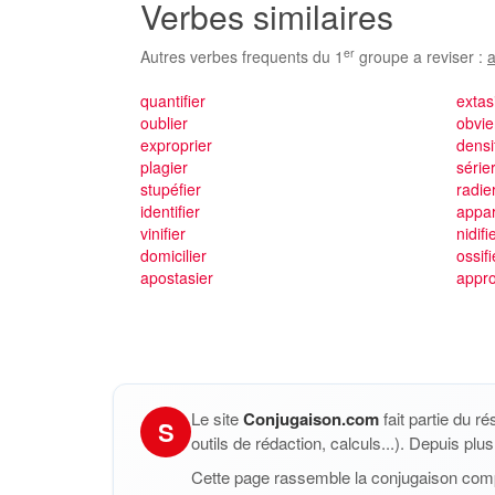
Verbes similaires
er
Autres verbes frequents du 1
groupe a reviser :
a
quantifier
extas
oublier
obvie
exproprier
densi
plagier
série
stupéfier
radie
identifier
appar
vinifier
nidifi
domicilier
ossifi
apostasier
appro
Le site
Conjugaison.com
fait partie du r
S
outils de rédaction, calculs...). Depuis pl
Cette page rassemble la conjugaison com