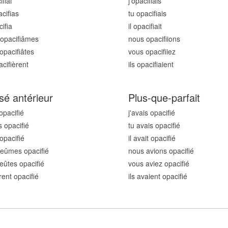
ifi
ai
j'opacifi
ais
cifi
as
tu opacifi
ais
cifi
a
il opacifi
ait
opacifi
âmes
nous opacifi
ions
opacifi
âtes
vous opacifi
iez
acifi
èrent
ils opacifi
aient
sé antérieur
Plus-que-parfait
opacifi
é
j'avais opacifi
é
s opacifi
é
tu avais opacifi
é
 opacifi
é
il avait opacifi
é
eûmes opacifi
é
nous avions opacifi
é
eûtes opacifi
é
vous aviez opacifi
é
rent opacifi
é
ils avaient opacifi
é