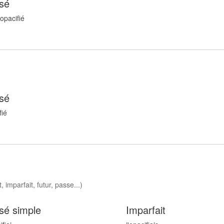
sé
 opacifi
é
sé
fi
é
 imparfait, futur, passe...)
sé simple
Imparfait