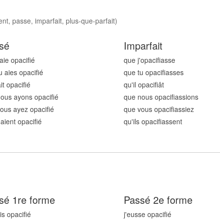
nt, passe, imparfait, plus-que-parfait)
sé
Imparfait
aie opacifi
é
que j'opacifi
asse
u aies opacifi
é
que tu opacifi
asses
ait opacifi
é
qu'il opacifi
ât
ous ayons opacifi
é
que nous opacifi
assions
ous ayez opacifi
é
que vous opacifi
assiez
 aient opacifi
é
qu'ils opacifi
assent
sé 1re forme
Passé 2e forme
is opacifi
é
j'eusse opacifi
é