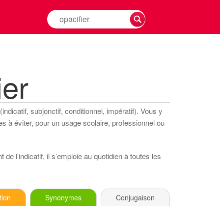
Rechercher
la
conjugaison
d'un
verbe
ier
dicatif, subjonctif, conditionnel, impératif). Vous y
s à éviter, pour un usage scolaire, professionnel ou
de l’indicatif, il s’emploie au quotidien à toutes les
tion
Synonymes
Conjugaison