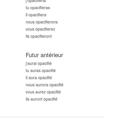
j'opacifi
erai
tu opacifi
eras
il opacifi
era
nous opacifi
erons
vous opacifi
erez
ils opacifi
eront
Futur antérieur
j'aurai opacifi
é
tu auras opacifi
é
il aura opacifi
é
nous aurons opacifi
é
vous aurez opacifi
é
ils auront opacifi
é