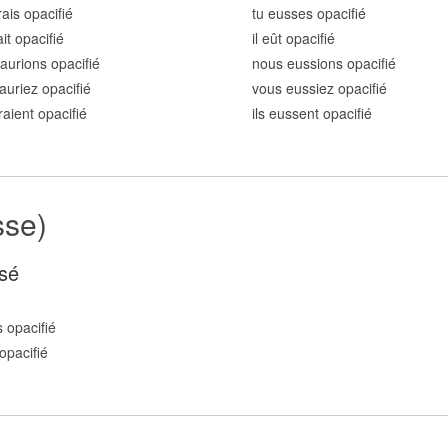
rais opacifi
é
tu eusses opacifi
é
ait opacifi
é
il eût opacifi
é
aurions opacifi
é
nous eussions opacifi
é
auriez opacifi
é
vous eussiez opacifi
é
raient opacifi
é
ils eussent opacifi
é
sse)
sé
 opacifi
é
opacifi
é