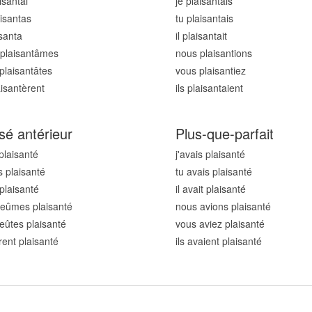
aisant
ai
je plaisant
ais
aisant
as
tu plaisant
ais
isant
a
il plaisant
ait
plaisant
âmes
nous plaisant
ions
plaisant
âtes
vous plaisant
iez
aisant
èrent
ils plaisant
aient
sé antérieur
Plus-que-parfait
 plaisant
é
j'avais plaisant
é
s plaisant
é
tu avais plaisant
é
 plaisant
é
il avait plaisant
é
eûmes plaisant
é
nous avions plaisant
é
eûtes plaisant
é
vous aviez plaisant
é
urent plaisant
é
ils avaient plaisant
é