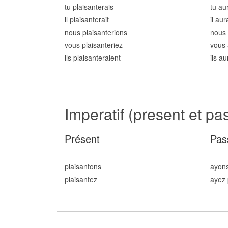
tu plaisant
erais
tu au
il plaisant
erait
il aur
nous plaisant
erions
nous 
vous plaisant
eriez
vous 
ils plaisant
eraient
ils a
Imperatif (present et pa
Présent
Pas
-
-
plaisant
ons
ayons
plaisant
ez
ayez 