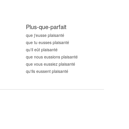
Plus-que-parfait
que j'eusse plaisant
é
que tu eusses plaisant
é
qu'il eût plaisant
é
que nous eussions plaisant
é
que vous eussiez plaisant
é
qu'ils eussent plaisant
é