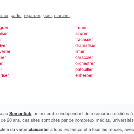
imer
,
parler
,
regarder
,
jouer
,
marcher
.
nguer
trôner
niser
azurer
er
fracasser
iver
dramatiser
eiller
limer
ner
caracoler
er
orchestrer
er
patouiller
riser
enherber
éseau
Semantiak
, un ensemble indépendant de ressources dédiées à l
us de 20 ans, ces sites sont cités par de nombreux médias, universités 
plète du verbe
plaisanter
à tous les temps et à tous les modes, avec 