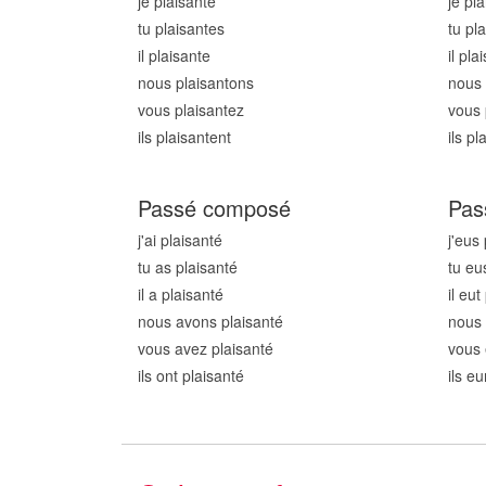
je plaisant
e
je pl
tu plaisant
es
tu pl
il plaisant
e
il pla
nous plaisant
ons
nous 
vous plaisant
ez
vous 
ils plaisant
ent
ils pl
Passé composé
Pas
j'ai plaisant
é
j'eus
tu as plaisant
é
tu eu
il a plaisant
é
il eut
nous avons plaisant
é
nous 
vous avez plaisant
é
vous 
ils ont plaisant
é
ils e