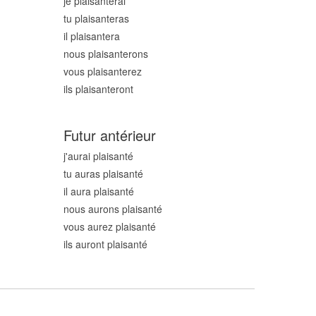
je plaisant
erai
tu plaisant
eras
il plaisant
era
nous plaisant
erons
vous plaisant
erez
ils plaisant
eront
Futur antérieur
j'aurai plaisant
é
tu auras plaisant
é
il aura plaisant
é
nous aurons plaisant
é
vous aurez plaisant
é
ils auront plaisant
é