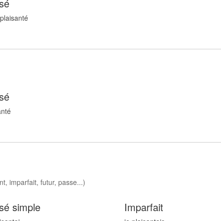
sé
 plaisant
é
sé
ant
é
t, imparfait, futur, passe...)
sé simple
Imparfait