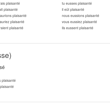
rais plaisant
é
tu eusses plaisant
é
ait plaisant
é
il eût plaisant
é
aurions plaisant
é
nous eussions plaisant
é
auriez plaisant
é
vous eussiez plaisant
é
uraient plaisant
é
ils eussent plaisant
é
sse)
sé
 plaisant
é
plaisant
é