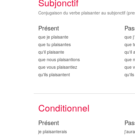
Subjonctif
Conjugaison du verbe plaisanter au subjonctif (pres
Présent
Pas
que je plaisant
e
que j
que tu plaisant
es
que t
qu'il plaisant
e
qu'il 
que nous plaisant
ions
que n
que vous plaisant
iez
que v
qu'ils plaisant
ent
qu'ils
Conditionnel
Présent
Pas
je plaisant
erais
j'aura