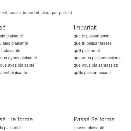
ent, passe, imparfait, plus-que-parfait)
sé
Imparfait
'aie plaisant
é
que je plaisant
asse
u aies plaisant
é
que tu plaisant
asses
ait plaisant
é
qu'il plaisant
ât
ous ayons plaisant
é
que nous plaisant
assions
ous ayez plaisant
é
que vous plaisant
assiez
 aient plaisant
é
qu'ils plaisant
assent
sé 1re forme
Passé 2e forme
is plaisant
é
j'eusse plaisant
é