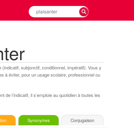
Rechercher
la
conjugaison
d'un
verbe
ter
indicatif, subjonctif, conditionnel, impératif). Vous y
s à éviter, pour un usage scolaire, professionnel ou
 de l’indicatif, il s’emploie au quotidien à toutes les
tion
Synonymes
Conjugaison