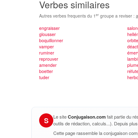
Verbes similaires
er
Autres verbes frequents du 1
groupe a reviser :
a
engraisser
salo
glousser
hellé
boquillonner
orbit
vamper
déact
ruminer
émerv
reprouver
lambi
amender
plum
boetter
réfut
tuder
herbo
Le site
Conjugaison.com
fait partie du r
S
outils de rédaction, calculs...). Depuis pl
Cette page rassemble la conjugaison com