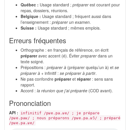
Québec :
Usage standard ;
préparer
est courant pour
repas, dossiers, réunions.
Belgique :
Usage standard ; fréquent aussi dans
l’enseignement :
préparer un examen
.
Suisse :
Usage standard ; mêmes emplois.
Erreurs fréquentes
Orthographe : en français de référence, on écrit
préparer
avec accent (é). Éviter
preparer
dans un
texte soigné.
Prépositions :
préparer à
(préparer quelqu’un à) et
se
préparer à
+ infinitif :
se préparer à partir
.
Ne pas confondre
préparer
et
réparer
: sens sans
rapport.
Accord :
la réunion que j’ai préparée
(COD avant).
Prononciation
API :
infinitif /pʁe.pa.ʁe/ ; je prépare
/pʁe.paʁ/ ; nous préparons /pʁe.pa.ʁɔ̃/ ; préparé
/pʁe.pa.ʁe/