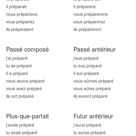
il prépar
ait
il prépar
era
nous prépar
ions
nous prépar
erons
vous prépar
iez
vous prépar
erez
ils prépar
aient
ils prépar
eront
Passé composé
Passé antérieur
j'ai prépar
é
j'eus prépar
é
tu as prépar
é
tu eus prépar
é
il a prépar
é
il eut prépar
é
nous avons prépar
é
nous eûmes prépar
é
vous avez prépar
é
vous eûtes prépar
é
ils ont prépar
é
ils eurent prépar
é
Plus-que-parfait
Futur antérieur
j'avais prépar
é
j'aurai prépar
é
tu avais prépar
é
tu auras prépar
é