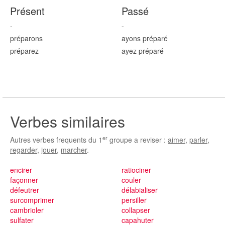
Présent
Passé
-
-
prépar
ons
ayons prépar
é
prépar
ez
ayez prépar
é
Verbes similaires
er
Autres verbes frequents du 1
groupe a reviser :
aimer
,
parler
,
regarder
,
jouer
,
marcher
.
encirer
ratiociner
façonner
couler
défeutrer
délabialiser
surcomprimer
persiller
cambrioler
collapser
sulfater
capahuter