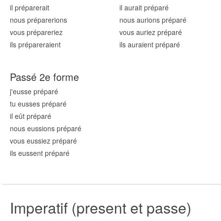
il prépar
erait
il aurait prépar
é
nous prépar
erions
nous aurions prépar
é
vous prépar
eriez
vous auriez prépar
é
ils prépar
eraient
ils auraient prépar
é
Passé 2e forme
j'eusse prépar
é
tu eusses prépar
é
il eût prépar
é
nous eussions prépar
é
vous eussiez prépar
é
ils eussent prépar
é
Imperatif (present et passe)