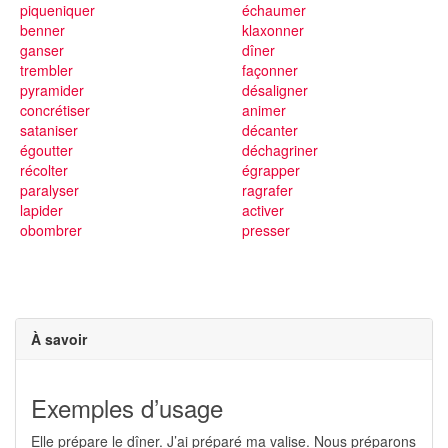
piqueniquer
échaumer
benner
klaxonner
ganser
dîner
trembler
façonner
pyramider
désaligner
concrétiser
animer
sataniser
décanter
égoutter
déchagriner
récolter
égrapper
paralyser
ragrafer
lapider
activer
obombrer
presser
À savoir
Exemples d’usage
Elle prépare le dîner. J’ai préparé ma valise. Nous préparons