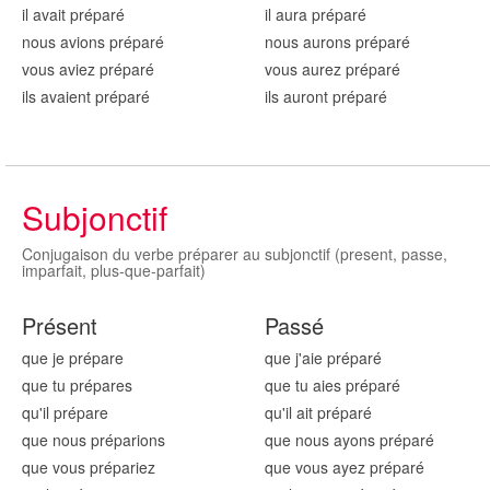
il avait prépar
é
il aura prépar
é
nous avions prépar
é
nous aurons prépar
é
vous aviez prépar
é
vous aurez prépar
é
ils avaient prépar
é
ils auront prépar
é
Subjonctif
Conjugaison du verbe préparer au subjonctif (present, passe,
imparfait, plus-que-parfait)
Présent
Passé
que je prépar
e
que j'aie prépar
é
que tu prépar
es
que tu aies prépar
é
qu'il prépar
e
qu'il ait prépar
é
que nous prépar
ions
que nous ayons prépar
é
que vous prépar
iez
que vous ayez prépar
é