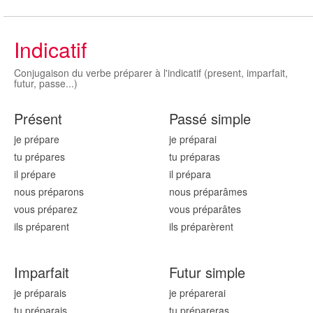
Indicatif
Conjugaison du verbe préparer à l'indicatif (present, imparfait,
futur, passe...)
Présent
Passé simple
je prépar
e
je prépar
ai
tu prépar
es
tu prépar
as
il prépar
e
il prépar
a
nous prépar
ons
nous prépar
âmes
vous prépar
ez
vous prépar
âtes
ils prépar
ent
ils prépar
èrent
Imparfait
Futur simple
je prépar
ais
je prépar
erai
tu prépar
ais
tu prépar
eras