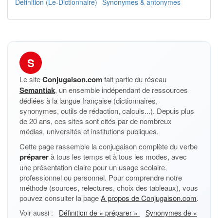
Définition (Le-Dictionnaire)
Synonymes & antonymes
S
Le site
Conjugaison.com
fait partie du réseau
Semantiak
, un ensemble indépendant de ressources
dédiées à la langue française (dictionnaires,
synonymes, outils de rédaction, calculs...). Depuis plus
de 20 ans, ces sites sont cités par de nombreux
médias, universités et institutions publiques.
Cette page rassemble la conjugaison complète du verbe
préparer
à tous les temps et à tous les modes, avec
une présentation claire pour un usage scolaire,
professionnel ou personnel. Pour comprendre notre
méthode (sources, relectures, choix des tableaux), vous
pouvez consulter la page
A propos de Conjugaison.com
.
Voir aussi :
Définition de « préparer »
Synonymes de «