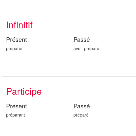
Infinitif
Présent
Passé
préparer
avoir prépar
é
Participe
Présent
Passé
prépar
ant
prépar
é