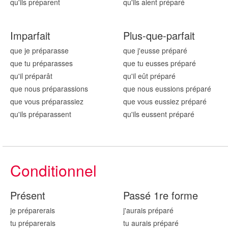
qu'ils prépar
ent
qu'ils aient prépar
é
Imparfait
Plus-que-parfait
que je prépar
asse
que j'eusse prépar
é
que tu prépar
asses
que tu eusses prépar
é
qu'il prépar
ât
qu'il eût prépar
é
que nous prépar
assions
que nous eussions prépar
é
que vous prépar
assiez
que vous eussiez prépar
é
qu'ils prépar
assent
qu'ils eussent prépar
é
Conditionnel
Présent
Passé 1re forme
je prépar
erais
j'aurais prépar
é
tu prépar
erais
tu aurais prépar
é