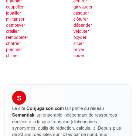
entabler
centrer
coupeller
galvauder
jouailler
casquer
militariser
clôturer
démotiver
débander
crailler
velouter
rembobiner
oxyder
châtrer
situer
pommer
priver
chimer
coder
S
Le site
Conjugaison.com
fait partie du réseau
Semantiak
, un ensemble indépendant de ressources
dédiées à la langue française (dictionnaires,
synonymes, outils de rédaction, calculs...). Depuis plus
de 20 ans, ces sites sont cités par de nombreux