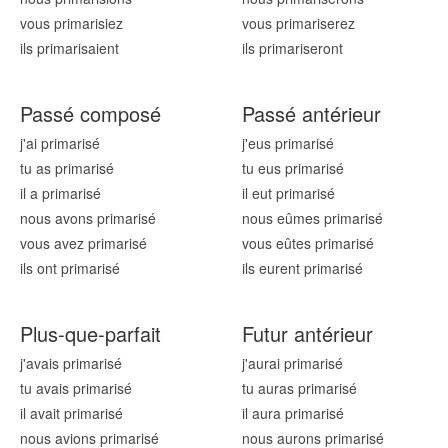
vous primaris
iez
vous primaris
erez
ils primaris
aient
ils primaris
eront
Passé composé
Passé antérieur
j'ai primaris
é
j'eus primaris
é
tu as primaris
é
tu eus primaris
é
il a primaris
é
il eut primaris
é
nous avons primaris
é
nous eûmes primaris
é
vous avez primaris
é
vous eûtes primaris
é
ils ont primaris
é
ils eurent primaris
é
Plus-que-parfait
Futur antérieur
j'avais primaris
é
j'aurai primaris
é
tu avais primaris
é
tu auras primaris
é
il avait primaris
é
il aura primaris
é
nous avions primaris
é
nous aurons primaris
é