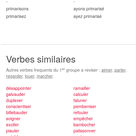
-
-
primaris
ons
ayons primaris
é
primaris
ez
ayez primaris
é
Verbes similaires
er
Autres verbes frequents du 1
groupe a reviser :
aimer
,
parler
,
regarder
,
jouer
,
marcher
.
désappointer
ramailler
galvauder
calculer
duplexer
faluner
conscientiser
pembeniser
billebauder
refouler
soigner
empêcher
exciter
bambocher
piauler
palissonner