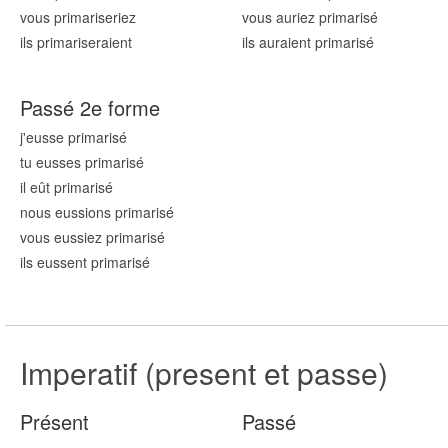
vous primaris
eriez
vous auriez primaris
é
ils primaris
eraient
ils auraient primaris
é
Passé 2e forme
j'eusse primaris
é
tu eusses primaris
é
il eût primaris
é
nous eussions primaris
é
vous eussiez primaris
é
ils eussent primaris
é
Imperatif (present et passe)
Présent
Passé