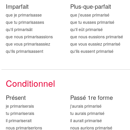
Imparfait
Plus-que-parfait
que je primaris
asse
que j'eusse primaris
é
que tu primaris
asses
que tu eusses primaris
é
qu'il primaris
ât
qu'il eût primaris
é
que nous primaris
assions
que nous eussions primaris
é
que vous primaris
assiez
que vous eussiez primaris
é
qu'ils primaris
assent
qu'ils eussent primaris
é
Conditionnel
Présent
Passé 1re forme
je primaris
erais
j'aurais primaris
é
tu primaris
erais
tu aurais primaris
é
il primaris
erait
il aurait primaris
é
nous primaris
erions
nous aurions primaris
é