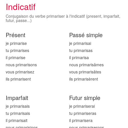
Indicatif
Conjugaison du verbe primariser à l'indicatif (present, imparfait,
futur, passe...)
Présent
Passé simple
je primaris
e
je primaris
ai
tu primaris
es
tu primaris
as
il primaris
e
il primaris
a
nous primaris
ons
nous primaris
âmes
vous primaris
ez
vous primaris
âtes
ils primaris
ent
ils primaris
èrent
Imparfait
Futur simple
je primaris
ais
je primaris
erai
tu primaris
ais
tu primaris
eras
il primaris
ait
il primaris
era
nous primaris
ions
nous primaris
erons