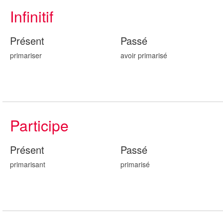
Infinitif
Présent
Passé
primariser
avoir primaris
é
Participe
Présent
Passé
primaris
ant
primaris
é