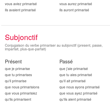
vous aviez primaris
é
vous aurez primaris
é
ils avaient primaris
é
ils auront primaris
é
Subjonctif
Conjugaison du verbe primariser au subjonctif (present, passe,
imparfait, plus-que-parfait)
Présent
Passé
que je primaris
e
que j'aie primaris
é
que tu primaris
es
que tu aies primaris
é
qu'il primaris
e
qu'il ait primaris
é
que nous primaris
ions
que nous ayons primaris
é
que vous primaris
iez
que vous ayez primaris
é
qu'ils primaris
ent
qu'ils aient primaris
é