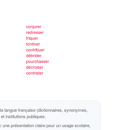
conjurer
redresser
friquer
tontiner
contribuer
débrider
pourchasser
décroiser
contrister
a langue française (dictionnaires, synonymes,
et institutions publiques.
 une présentation claire pour un usage scolaire,