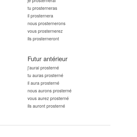
je prostern
erai
tu prostern
eras
il prostern
era
nous prostern
erons
vous prostern
erez
ils prostern
eront
Futur antérieur
j'aurai prostern
é
tu auras prostern
é
il aura prostern
é
nous aurons prostern
é
vous aurez prostern
é
ils auront prostern
é