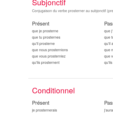
Subjonctif
Conjugaison du verbe prosterner au subjonctif (pres
Présent
Pas
que je prostern
e
que j
que tu prostern
es
que t
qu'il prostern
e
qu'il 
que nous prostern
ions
que n
que vous prostern
iez
que v
qu'ils prostern
ent
qu'il
Conditionnel
Présent
Pas
je prostern
erais
j'aur