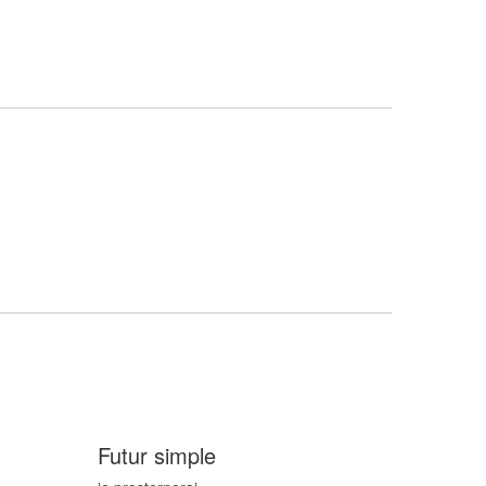
Futur simple