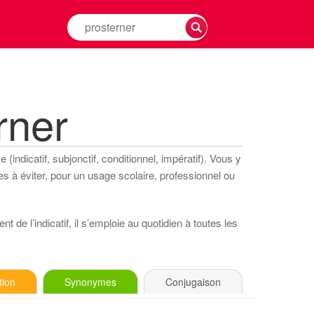
Rechercher
la
conjugaison
d'un
verbe
rner
(indicatif, subjonctif, conditionnel, impératif). Vous y
s à éviter, pour un usage scolaire, professionnel ou
t de l’indicatif, il s’emploie au quotidien à toutes les
tion
Synonymes
Conjugaison