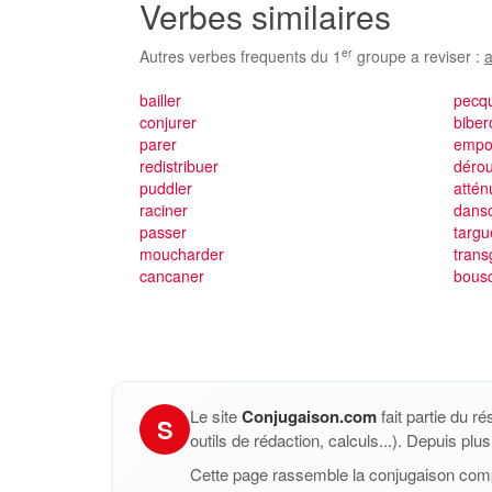
Verbes similaires
er
Autres verbes frequents du 1
groupe a reviser :
a
bailler
pecq
conjurer
biber
parer
empo
redistribuer
dérou
puddler
attén
raciner
dans
passer
targu
moucharder
trans
cancaner
bousc
Le site
Conjugaison.com
fait partie du r
S
outils de rédaction, calculs...). Depuis pl
Cette page rassemble la conjugaison com