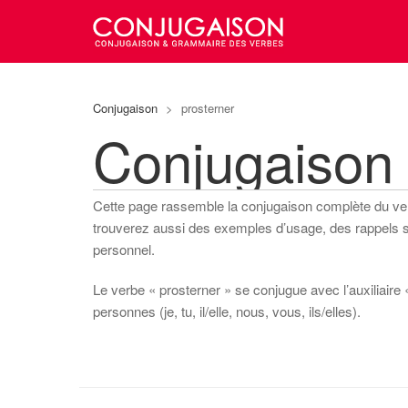
Conjugaison
>
prosterner
Conjugaison 
Cette page rassemble la conjugaison complète du v
trouverez aussi des exemples d’usage, des rappels sur
personnel.
Le verbe « prosterner » se conjugue avec l’auxiliaire 
personnes (je, tu, il/elle, nous, vous, ils/elles).