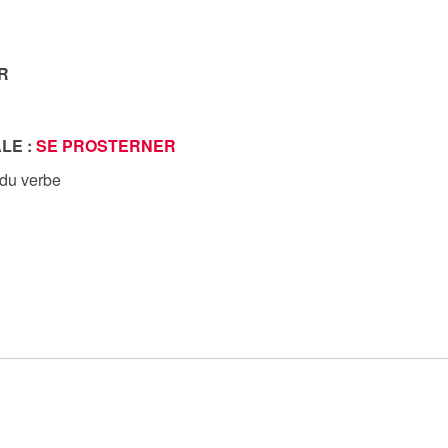
R
LE :
SE PROSTERNER
 du verbe