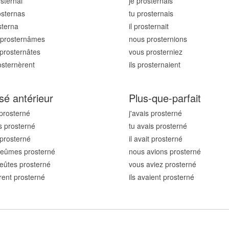
ostern
ai
je prostern
ais
ostern
as
tu prostern
ais
stern
a
il prostern
ait
prostern
âmes
nous prostern
ions
prostern
âtes
vous prostern
iez
rostern
èrent
ils prostern
aient
sé antérieur
Plus-que-parfait
 prostern
é
j'avais prostern
é
s prostern
é
tu avais prostern
é
t prostern
é
il avait prostern
é
 eûmes prostern
é
nous avions prostern
é
eûtes prostern
é
vous aviez prostern
é
urent prostern
é
ils avaient prostern
é