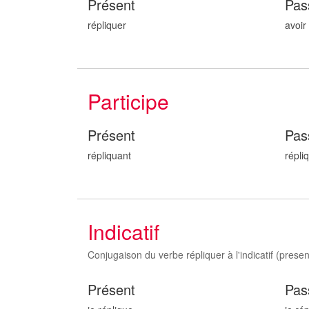
Présent
Pas
répliquer
avoir
Participe
Présent
Pas
répliqu
ant
répli
Indicatif
Conjugaison du verbe répliquer à l'indicatif (present
Présent
Pas