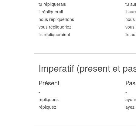
tu répliqu
erais
tu au
il répliqu
erait
il aur
nous répliqu
erions
nous 
vous répliqu
eriez
vous 
ils répliqu
eraient
ils a
Imperatif (present et pa
Présent
Pas
-
-
répliqu
ons
ayons
répliqu
ez
ayez 