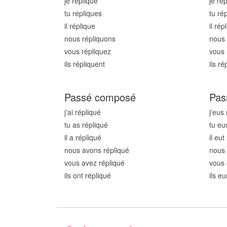
je répliqu
e
je ré
tu répliqu
es
tu ré
il répliqu
e
il rép
nous répliqu
ons
nous 
vous répliqu
ez
vous 
ils répliqu
ent
ils ré
Passé composé
Pas
j'ai répliqu
é
j'eus
tu as répliqu
é
tu eu
il a répliqu
é
il eut
nous avons répliqu
é
nous 
vous avez répliqu
é
vous 
ils ont répliqu
é
ils e