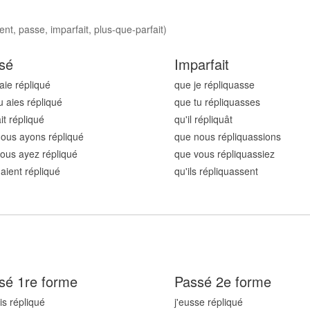
nt, passe, imparfait, plus-que-parfait)
sé
Imparfait
'aie répliqu
é
que je répliqu
asse
u aies répliqu
é
que tu répliqu
asses
ait répliqu
é
qu'il répliqu
ât
ous ayons répliqu
é
que nous répliqu
assions
ous ayez répliqu
é
que vous répliqu
assiez
 aient répliqu
é
qu'ils répliqu
assent
sé 1re forme
Passé 2e forme
is répliqu
é
j'eusse répliqu
é