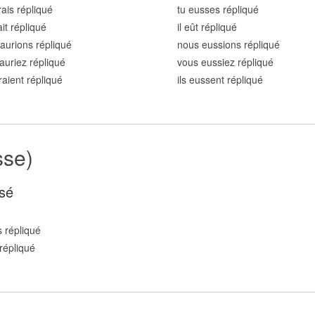
rais répliqu
é
tu eusses répliqu
é
ait répliqu
é
il eût répliqu
é
aurions répliqu
é
nous eussions répliqu
é
auriez répliqu
é
vous eussiez répliqu
é
uraient répliqu
é
ils eussent répliqu
é
sse)
sé
 répliqu
é
répliqu
é