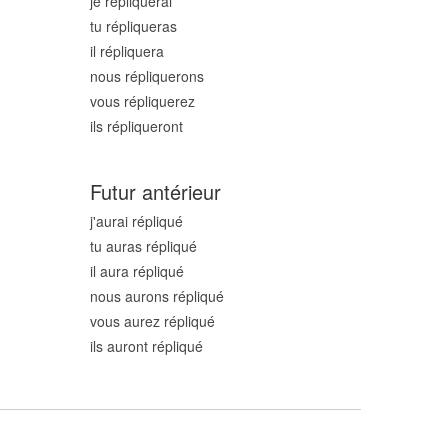
je répliqu
erai
tu répliqu
eras
il répliqu
era
nous répliqu
erons
vous répliqu
erez
ils répliqu
eront
Futur antérieur
j'aurai répliqu
é
tu auras répliqu
é
il aura répliqu
é
nous aurons répliqu
é
vous aurez répliqu
é
ils auront répliqu
é