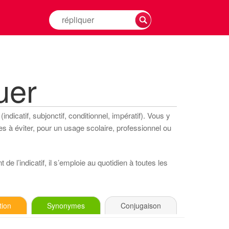
Rechercher
la
conjugaison
d'un
verbe
uer
ndicatif, subjonctif, conditionnel, impératif). Vous y
s à éviter, pour un usage scolaire, professionnel ou
de l’indicatif, il s’emploie au quotidien à toutes les
tion
Synonymes
Conjugaison