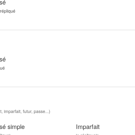
sé
 répliqu
é
sé
qu
é
, imparfait, futur, passe...)
sé simple
Imparfait