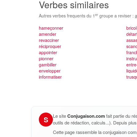
Verbes similaires
er
Autres verbes frequents du 1
groupe a reviser :
a
hameçonner
brico
amender
détar
revacciner
assas
réciproquer
scand
appointer
franc
pionner
instr
gambiller
entre
envelopper
liquid
informatiser
trusq
Le site
Conjugaison.com
fait partie du r
S
outils de rédaction, calculs...). Depuis pl
Cette page rassemble la conjugaison com