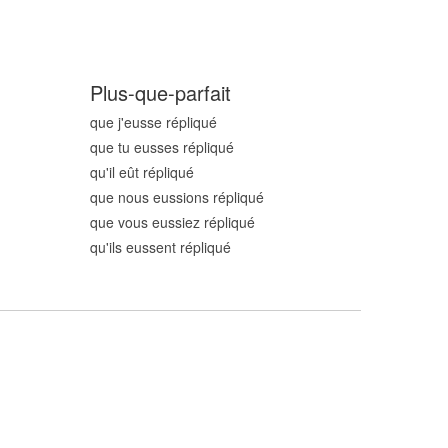
Plus-que-parfait
que j'eusse répliqu
é
que tu eusses répliqu
é
qu'il eût répliqu
é
que nous eussions répliqu
é
que vous eussiez répliqu
é
qu'ils eussent répliqu
é