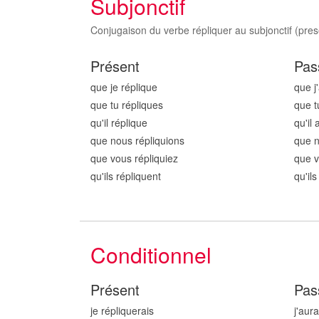
Subjonctif
Conjugaison du verbe répliquer au subjonctif (prese
Présent
Pas
que je répliqu
e
que j
que tu répliqu
es
que t
qu'il répliqu
e
qu'il 
que nous répliqu
ions
que n
que vous répliqu
iez
que v
qu'ils répliqu
ent
qu'ils
Conditionnel
Présent
Pas
je répliqu
erais
j'aura