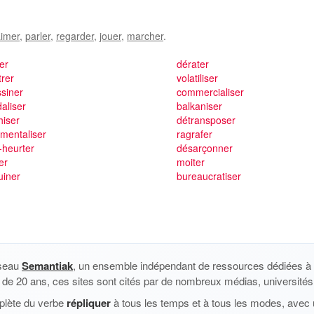
imer
,
parler
,
regarder
,
jouer
,
marcher
.
ler
dérater
trer
volatiliser
siner
commercialiser
aliser
balkaniser
hiser
détransposer
umentaliser
ragrafer
-heurter
désarçonner
er
moiter
uiner
bureaucratiser
éseau
Semantiak
, un ensemble indépendant de ressources dédiées à l
us de 20 ans, ces sites sont cités par de nombreux médias, universités 
plète du verbe
répliquer
à tous les temps et à tous les modes, avec u