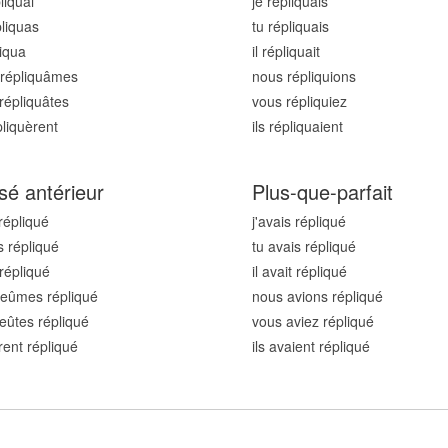
pliqu
ai
je répliqu
ais
pliqu
as
tu répliqu
ais
liqu
a
il répliqu
ait
répliqu
âmes
nous répliqu
ions
répliqu
âtes
vous répliqu
iez
pliqu
èrent
ils répliqu
aient
sé antérieur
Plus-que-parfait
 répliqu
é
j'avais répliqu
é
s répliqu
é
tu avais répliqu
é
 répliqu
é
il avait répliqu
é
eûmes répliqu
é
nous avions répliqu
é
eûtes répliqu
é
vous aviez répliqu
é
urent répliqu
é
ils avaient répliqu
é