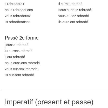
il rebrod
erait
il aurait rebrod
é
nous rebrod
erions
nous aurions rebrod
é
vous rebrod
eriez
vous auriez rebrod
é
ils rebrod
eraient
ils auraient rebrod
é
Passé 2e forme
j'eusse rebrod
é
tu eusses rebrod
é
il eût rebrod
é
nous eussions rebrod
é
vous eussiez rebrod
é
ils eussent rebrod
é
Imperatif (present et passe)