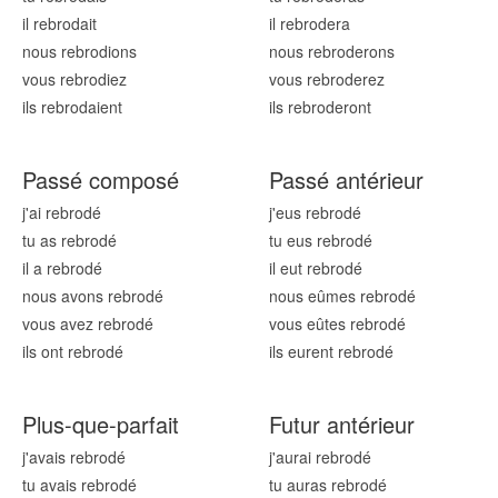
il rebrod
ait
il rebrod
era
nous rebrod
ions
nous rebrod
erons
vous rebrod
iez
vous rebrod
erez
ils rebrod
aient
ils rebrod
eront
Passé composé
Passé antérieur
j'ai rebrod
é
j'eus rebrod
é
tu as rebrod
é
tu eus rebrod
é
il a rebrod
é
il eut rebrod
é
nous avons rebrod
é
nous eûmes rebrod
é
vous avez rebrod
é
vous eûtes rebrod
é
ils ont rebrod
é
ils eurent rebrod
é
Plus-que-parfait
Futur antérieur
j'avais rebrod
é
j'aurai rebrod
é
tu avais rebrod
é
tu auras rebrod
é