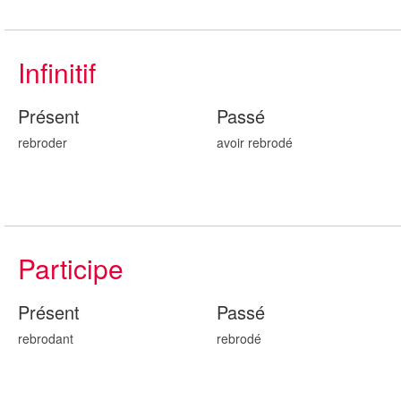
Infinitif
Présent
Passé
rebroder
avoir rebrod
é
Participe
Présent
Passé
rebrod
ant
rebrod
é