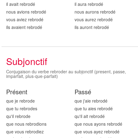
il avait rebrod
é
il aura rebrod
é
nous avions rebrod
é
nous aurons rebrod
é
vous aviez rebrod
é
vous aurez rebrod
é
ils avaient rebrod
é
ils auront rebrod
é
Subjonctif
Conjugaison du verbe rebroder au subjonctif (present, passe,
imparfait, plus-que-parfait)
Présent
Passé
que je rebrod
e
que j'aie rebrod
é
que tu rebrod
es
que tu aies rebrod
é
qu'il rebrod
e
qu'il ait rebrod
é
que nous rebrod
ions
que nous ayons rebrod
é
que vous rebrod
iez
que vous ayez rebrod
é