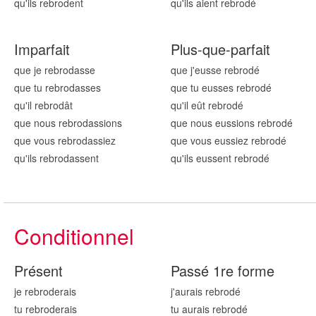
qu'ils rebrod
ent
qu'ils aient rebrod
é
Imparfait
Plus-que-parfait
que je rebrod
asse
que j'eusse rebrod
é
que tu rebrod
asses
que tu eusses rebrod
é
qu'il rebrod
ât
qu'il eût rebrod
é
que nous rebrod
assions
que nous eussions rebrod
é
que vous rebrod
assiez
que vous eussiez rebrod
é
qu'ils rebrod
assent
qu'ils eussent rebrod
é
Conditionnel
Présent
Passé 1re forme
je rebrod
erais
j'aurais rebrod
é
tu rebrod
erais
tu aurais rebrod
é