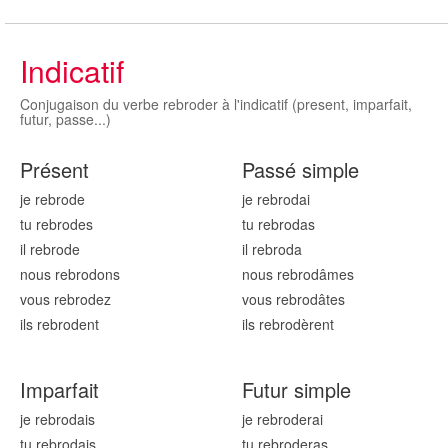
Indicatif
Conjugaison du verbe rebroder à l'indicatif (present, imparfait,
futur, passe...)
Présent
Passé simple
je rebrod
e
je rebrod
ai
tu rebrod
es
tu rebrod
as
il rebrod
e
il rebrod
a
nous rebrod
ons
nous rebrod
âmes
vous rebrod
ez
vous rebrod
âtes
ils rebrod
ent
ils rebrod
èrent
Imparfait
Futur simple
je rebrod
ais
je rebrod
erai
tu rebrod
ais
tu rebrod
eras