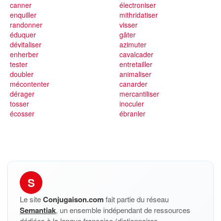
canner
électroniser
enquiller
mithridatiser
randonner
visser
éduquer
gâter
dévitaliser
azimuter
enherber
cavalcader
tester
entretailler
doubler
animaliser
mécontenter
canarder
dérager
mercantiliser
tosser
inoculer
écosser
ébranler
S
Le site
Conjugaison.com
fait partie du réseau
Semantiak
, un ensemble indépendant de ressources
dédiées à la langue française (dictionnaires,