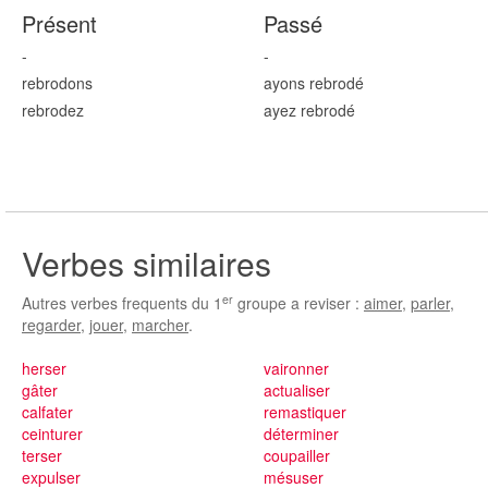
Présent
Passé
-
-
rebrod
ons
ayons rebrod
é
rebrod
ez
ayez rebrod
é
Verbes similaires
er
Autres verbes frequents du 1
groupe a reviser :
aimer
,
parler
,
regarder
,
jouer
,
marcher
.
herser
vaironner
gâter
actualiser
calfater
remastiquer
ceinturer
déterminer
terser
coupailler
expulser
mésuser