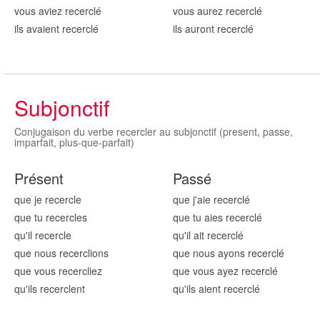
vous aviez recercl
é
vous aurez recercl
é
ils avaient recercl
é
ils auront recercl
é
Subjonctif
Conjugaison du verbe recercler au subjonctif (present, passe,
imparfait, plus-que-parfait)
Présent
Passé
que je recercl
e
que j'aie recercl
é
que tu recercl
es
que tu aies recercl
é
qu'il recercl
e
qu'il ait recercl
é
que nous recercl
ions
que nous ayons recercl
é
que vous recercl
iez
que vous ayez recercl
é
qu'ils recercl
ent
qu'ils aient recercl
é