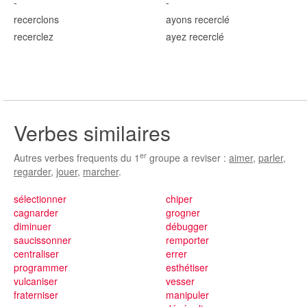
-
-
recercl
ons
ayons recercl
é
recercl
ez
ayez recercl
é
Verbes similaires
er
Autres verbes frequents du 1
groupe a reviser :
aimer
,
parler
,
regarder
,
jouer
,
marcher
.
sélectionner
chiper
cagnarder
grogner
diminuer
débugger
saucissonner
remporter
centraliser
errer
programmer
esthétiser
vulcaniser
vesser
fraterniser
manipuler