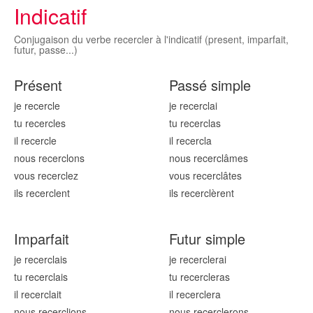
Indicatif
Conjugaison du verbe recercler à l'indicatif (present, imparfait,
futur, passe...)
Présent
Passé simple
je recercl
e
je recercl
ai
tu recercl
es
tu recercl
as
il recercl
e
il recercl
a
nous recercl
ons
nous recercl
âmes
vous recercl
ez
vous recercl
âtes
ils recercl
ent
ils recercl
èrent
Imparfait
Futur simple
je recercl
ais
je recercl
erai
tu recercl
ais
tu recercl
eras
il recercl
ait
il recercl
era
nous recercl
ions
nous recercl
erons