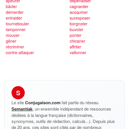
apeurer
dépénaliser
bâcler
cagnarder
démerder
acoquiner
entraider
surexposer
tournebouler
borgnoter
tamponner
buvoter
mouver
ponter
gêner
chicaner
récriminer
affriter
contre-attaquer
vallonner
S
Le site
Conjugaison.com
fait partie du réseau
Semantiak
, un ensemble indépendant de ressources
dédiées à la langue française (dictionnaires,
synonymes, outils de rédaction, calculs...). Depuis plus
de 20 ans, ces sites sont cités par de nombreux