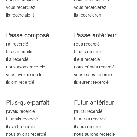
vous recercl
iez
vous recercl
erez
ils recercl
aient
ils recercl
eront
Passé composé
Passé antérieur
j'ai recercl
é
j'eus recercl
é
tu as recercl
é
tu eus recercl
é
il a recercl
é
il eut recercl
é
nous avons recercl
é
nous eûmes recercl
é
vous avez recercl
é
vous eûtes recercl
é
ils ont recercl
é
ils eurent recercl
é
Plus-que-parfait
Futur antérieur
j'avais recercl
é
j'aurai recercl
é
tu avais recercl
é
tu auras recercl
é
il avait recercl
é
il aura recercl
é
nous avions recercl
é
nous aurons recercl
é