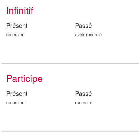
Infinitif
Présent
Passé
recercler
avoir recercl
é
Participe
Présent
Passé
recercl
ant
recercl
é