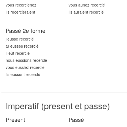
vous recercl
eriez
vous auriez recercl
é
ils recercl
eraient
ils auraient recercl
é
Passé 2e forme
j'eusse recercl
é
tu eusses recercl
é
il eût recercl
é
nous eussions recercl
é
vous eussiez recercl
é
ils eussent recercl
é
Imperatif (present et passe)
Présent
Passé