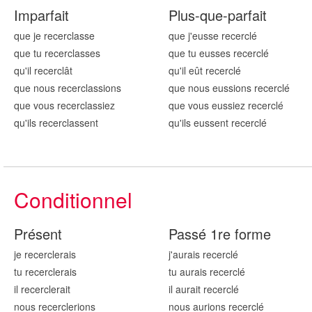
Imparfait
Plus-que-parfait
que je recercl
asse
que j'eusse recercl
é
que tu recercl
asses
que tu eusses recercl
é
qu'il recercl
ât
qu'il eût recercl
é
que nous recercl
assions
que nous eussions recercl
é
que vous recercl
assiez
que vous eussiez recercl
é
qu'ils recercl
assent
qu'ils eussent recercl
é
Conditionnel
Présent
Passé 1re forme
je recercl
erais
j'aurais recercl
é
tu recercl
erais
tu aurais recercl
é
il recercl
erait
il aurait recercl
é
nous recercl
erions
nous aurions recercl
é