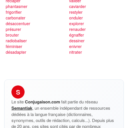
reclaper
valider
phantasmer
caviarder
frigorifier
restyler
carbonater
onduler
désaccentuer
explorer
présurer
renauder
brouter
égnaffer
radiobaliser
dessiner
féminiser
enivrer
désadapter
nitrater
S
Le site
Conjugaison.com
fait partie du réseau
Semantiak
, un ensemble indépendant de ressources
dédiées à la langue française (dictionnaires,
synonymes, outils de rédaction, calculs...). Depuis plus
de 20 ans, ces sites sont cités par de nombreux