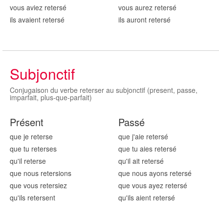
vous aviez reters
é
vous aurez reters
é
ils avaient reters
é
ils auront reters
é
Subjonctif
Conjugaison du verbe reterser au subjonctif (present, passe,
imparfait, plus-que-parfait)
Présent
Passé
que je reters
e
que j'aie reters
é
que tu reters
es
que tu aies reters
é
qu'il reters
e
qu'il ait reters
é
que nous reters
ions
que nous ayons reters
é
que vous reters
iez
que vous ayez reters
é
qu'ils reters
ent
qu'ils aient reters
é