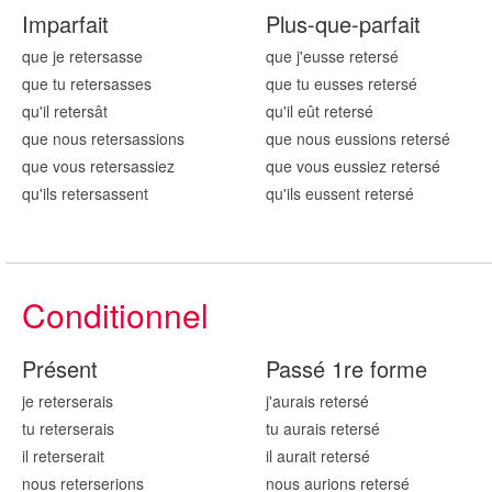
Imparfait
Plus-que-parfait
que je reters
asse
que j'eusse reters
é
que tu reters
asses
que tu eusses reters
é
qu'il reters
ât
qu'il eût reters
é
que nous reters
assions
que nous eussions reters
é
que vous reters
assiez
que vous eussiez reters
é
qu'ils reters
assent
qu'ils eussent reters
é
Conditionnel
Présent
Passé 1re forme
je reters
erais
j'aurais reters
é
tu reters
erais
tu aurais reters
é
il reters
erait
il aurait reters
é
nous reters
erions
nous aurions reters
é