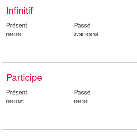
Infinitif
Présent
Passé
reterser
avoir reters
é
Participe
Présent
Passé
reters
ant
reters
é