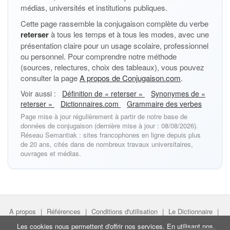
médias, universités et institutions publiques.
Cette page rassemble la conjugaison complète du verbe
reterser
à tous les temps et à tous les modes, avec une
présentation claire pour un usage scolaire, professionnel
ou personnel. Pour comprendre notre méthode
(sources, relectures, choix des tableaux), vous pouvez
consulter la page
A propos de Conjugaison.com
.
Voir aussi :
Définition de « reterser »
Synonymes de «
reterser »
Dictionnaires.com
Grammaire des verbes
Page mise à jour régulièrement à partir de notre base de
données de conjugaison (dernière mise à jour : 08/08/2026).
Réseau Semantiak : sites francophones en ligne depuis plus
de 20 ans, cités dans de nombreux travaux universitaires,
ouvrages et médias.
A propos
|
Références
|
Conditions d'utilisation
|
Le Dictionnaire
|
Faire un lien
|
Liens utiles
Les cookies nous permettent d'offrir nos services. En utilisant nos