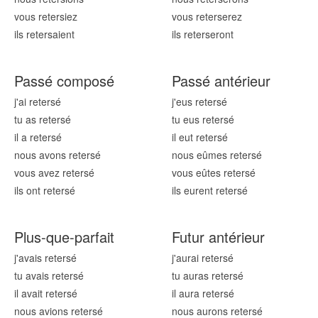
vous reters
iez
vous reters
erez
ils reters
aient
ils reters
eront
Passé composé
Passé antérieur
j'ai reters
é
j'eus reters
é
tu as reters
é
tu eus reters
é
il a reters
é
il eut reters
é
nous avons reters
é
nous eûmes reters
é
vous avez reters
é
vous eûtes reters
é
ils ont reters
é
ils eurent reters
é
Plus-que-parfait
Futur antérieur
j'avais reters
é
j'aurai reters
é
tu avais reters
é
tu auras reters
é
il avait reters
é
il aura reters
é
nous avions reters
é
nous aurons reters
é