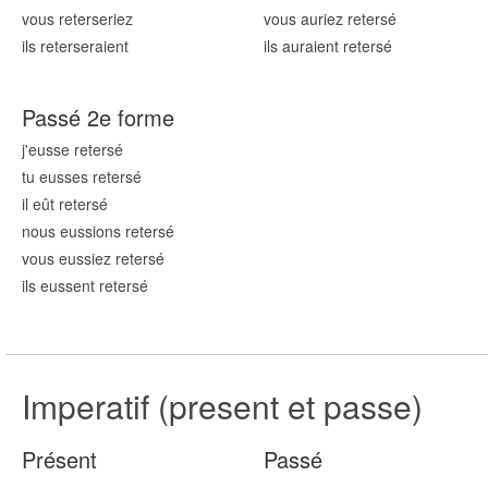
vous reters
eriez
vous auriez reters
é
ils reters
eraient
ils auraient reters
é
Passé 2e forme
j'eusse reters
é
tu eusses reters
é
il eût reters
é
nous eussions reters
é
vous eussiez reters
é
ils eussent reters
é
Imperatif (present et passe)
Présent
Passé