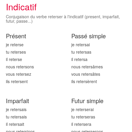
Indicatif
Conjugaison du verbe reterser à l'indicatif (present, imparfait,
futur, passe...)
Présent
Passé simple
je reters
e
je reters
ai
tu reters
es
tu reters
as
il reters
e
il reters
a
nous reters
ons
nous reters
âmes
vous reters
ez
vous reters
âtes
ils reters
ent
ils reters
èrent
Imparfait
Futur simple
je reters
ais
je reters
erai
tu reters
ais
tu reters
eras
il reters
ait
il reters
era
nous reters
ions
nous reters
erons