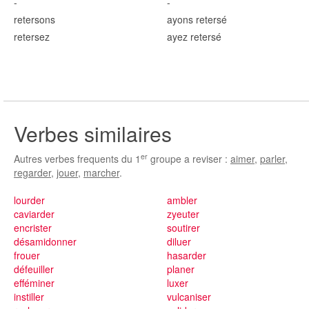
-
-
reters
ons
ayons reters
é
reters
ez
ayez reters
é
Verbes similaires
er
Autres verbes frequents du 1
groupe a reviser :
aimer
,
parler
,
regarder
,
jouer
,
marcher
.
lourder
ambler
caviarder
zyeuter
encrister
soutirer
désamidonner
diluer
frouer
hasarder
défeuiller
planer
efféminer
luxer
instiller
vulcaniser