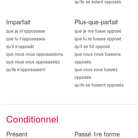
qu'ils se soient oppos
és
Imparfait
Plus-que-parfait
que je m'oppos
asse
que je me fusse oppos
é
que tu t'oppos
asses
que tu te fusses oppos
é
qu'il s'oppos
ât
qu'il se fût oppos
é
que nous nous oppos
assions
que nous nous fussions
que vous vous oppos
assiez
oppos
és
qu'ils s'oppos
assent
que vous vous fussiez
oppos
és
qu'ils se fussent oppos
és
Conditionnel
Présent
Passé 1re forme