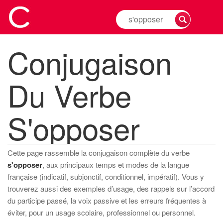
Rechercher
la
conjugaison
Conjugaison
d'un
verbe
Du Verbe
S'opposer
Cette page rassemble la conjugaison complète du verbe
s'opposer
, aux principaux temps et modes de la langue
française (indicatif, subjonctif, conditionnel, impératif). Vous y
trouverez aussi des exemples d’usage, des rappels sur l’accord
du participe passé, la voix passive et les erreurs fréquentes à
éviter, pour un usage scolaire, professionnel ou personnel.