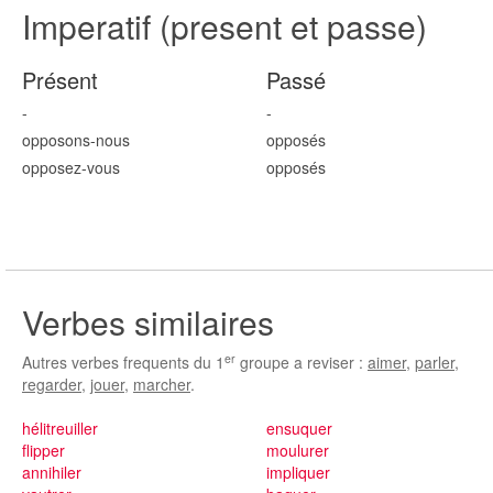
Imperatif (present et passe)
Présent
Passé
-
-
oppos
ons
-nous
oppos
és
oppos
ez
-vous
oppos
és
Verbes similaires
er
Autres verbes frequents du 1
groupe a reviser :
aimer
,
parler
,
regarder
,
jouer
,
marcher
.
hélitreuiller
ensuquer
flipper
moulurer
annihiler
impliquer