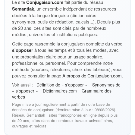
Le site
Conjugaison.com
fait partie du réseau
Semantiak
, un ensemble indépendant de ressources
dédiées à la langue française (dictionnaires,
synonymes, outils de rédaction, calculs...). Depuis plus
de 20 ans, ces sites sont cités par de nombreux
médias, universités et institutions publiques.
Cette page rassemble la conjugaison complète du verbe
s'opposer
à tous les temps et à tous les modes, avec
une présentation claire pour un usage scolaire,
professionnel ou personnel. Pour comprendre notre
méthode (sources, relectures, choix des tableaux), vous
pouvez consulter la page
A propos de Conjugaison.com
.
Voir aussi :
Définition de « s'opposer »
Synonymes de
« s'opposer »
Dictionnaires.com
Grammaire des
verbes
Page mise à jour régulièrement à partir de notre base de
données de conjugaison (dernière mise à jour : 08/08/2026).
Réseau Semantiak : sites francophones en ligne depuis plus
de 20 ans, cités dans de nombreux travaux universitaires,
ouvrages et médias.