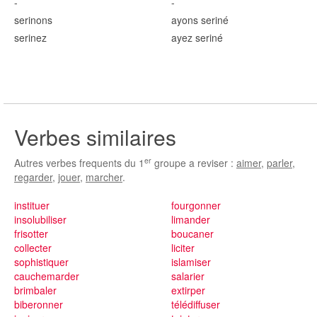
-
-
serin
ons
ayons serin
é
serin
ez
ayez serin
é
Verbes similaires
er
Autres verbes frequents du 1
groupe a reviser :
aimer
,
parler
,
regarder
,
jouer
,
marcher
.
instituer
fourgonner
insolubiliser
limander
frisotter
boucaner
collecter
liciter
sophistiquer
islamiser
cauchemarder
salarier
brimbaler
extirper
biberonner
télédiffuser