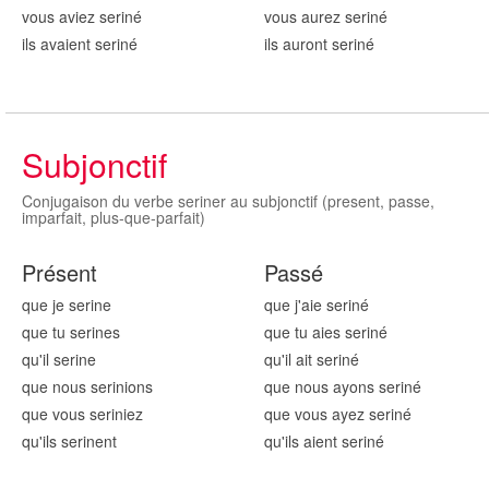
vous aviez serin
é
vous aurez serin
é
ils avaient serin
é
ils auront serin
é
Subjonctif
Conjugaison du verbe seriner au subjonctif (present, passe,
imparfait, plus-que-parfait)
Présent
Passé
que je serin
e
que j'aie serin
é
que tu serin
es
que tu aies serin
é
qu'il serin
e
qu'il ait serin
é
que nous serin
ions
que nous ayons serin
é
que vous serin
iez
que vous ayez serin
é
qu'ils serin
ent
qu'ils aient serin
é