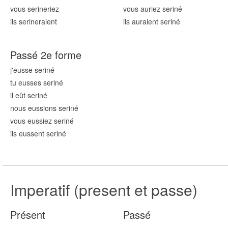
vous serin
eriez
vous auriez serin
é
ils serin
eraient
ils auraient serin
é
Passé 2e forme
j'eusse serin
é
tu eusses serin
é
il eût serin
é
nous eussions serin
é
vous eussiez serin
é
ils eussent serin
é
Imperatif (present et passe)
Présent
Passé