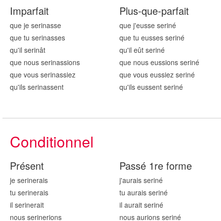
Imparfait
Plus-que-parfait
que je serin
asse
que j'eusse serin
é
que tu serin
asses
que tu eusses serin
é
qu'il serin
ât
qu'il eût serin
é
que nous serin
assions
que nous eussions serin
é
que vous serin
assiez
que vous eussiez serin
é
qu'ils serin
assent
qu'ils eussent serin
é
Conditionnel
Présent
Passé 1re forme
je serin
erais
j'aurais serin
é
tu serin
erais
tu aurais serin
é
il serin
erait
il aurait serin
é
nous serin
erions
nous aurions serin
é