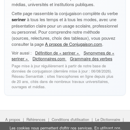
médias, universités et institutions publiques.
Cette page rassemble la conjugaison complète du verbe
seriner
à tous les temps et à tous les modes, avec une
présentation claire pour un usage scolaire, professionnel
ou personnel. Pour comprendre notre méthode
(sources, relectures, choix des tableaux), vous pouvez
consulter la page
A propos de Conjugaison.com
.
Voir aussi :
Définition de « seriner »
Synonymes de «
seriner »
Dictionnaires.com
Grammaire des verbes
Page mise à jour régulièrement à partir de notre base de
données de conjugaison (dernière mise à jour : 06/08/2026).
Réseau Semantiak : sites francophones en ligne depuis plus
de 20 ans, cités dans de nombreux travaux universitaires,
ouvrages et médias.
A propos
|
Références
|
Conditions d'utilisation
|
Le Dictionnaire
|
Faire un lien
|
Liens utiles
Les cookies nous permettent d'offrir nos services. En utilisant nos