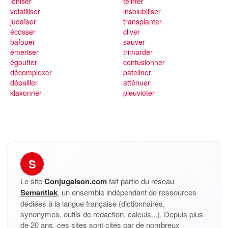
ioniser
teinter
volatiliser
insolubiliser
judaïser
transplanter
écosser
cliver
bafouer
sauver
émeriser
trimarder
égoutter
contusionner
décomplexer
pateliner
dépailler
atténuer
klaxonner
pleuvioter
S
Le site
Conjugaison.com
fait partie du réseau
Semantiak
, un ensemble indépendant de ressources
dédiées à la langue française (dictionnaires,
synonymes, outils de rédaction, calculs...). Depuis plus
de 20 ans, ces sites sont cités par de nombreux