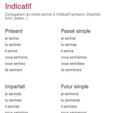
Indicatif
Conjugaison du verbe seriner à l'indicatif (present, imparfait,
futur, passe...)
Présent
Passé simple
je serin
e
je serin
ai
tu serin
es
tu serin
as
il serin
e
il serin
a
nous serin
ons
nous serin
âmes
vous serin
ez
vous serin
âtes
ils serin
ent
ils serin
èrent
Imparfait
Futur simple
je serin
ais
je serin
erai
tu serin
ais
tu serin
eras
il serin
ait
il serin
era
nous serin
ions
nous serin
erons