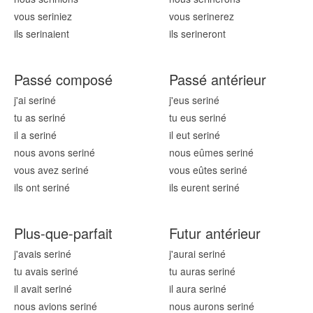
vous serin
iez
vous serin
erez
ils serin
aient
ils serin
eront
Passé composé
Passé antérieur
j'ai serin
é
j'eus serin
é
tu as serin
é
tu eus serin
é
il a serin
é
il eut serin
é
nous avons serin
é
nous eûmes serin
é
vous avez serin
é
vous eûtes serin
é
ils ont serin
é
ils eurent serin
é
Plus-que-parfait
Futur antérieur
j'avais serin
é
j'aurai serin
é
tu avais serin
é
tu auras serin
é
il avait serin
é
il aura serin
é
nous avions serin
é
nous aurons serin
é