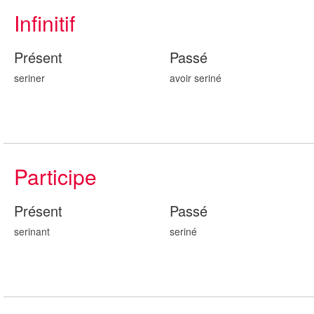
Infinitif
Présent
Passé
seriner
avoir serin
é
Participe
Présent
Passé
serin
ant
serin
é