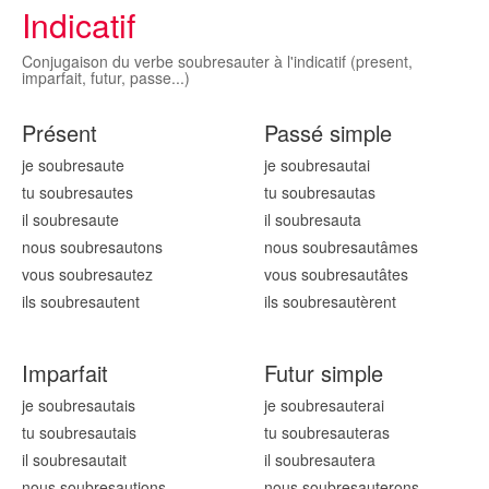
Indicatif
Conjugaison du verbe soubresauter à l'indicatif (present,
imparfait, futur, passe...)
Présent
Passé simple
je soubresaut
e
je soubresaut
ai
tu soubresaut
es
tu soubresaut
as
il soubresaut
e
il soubresaut
a
nous soubresaut
ons
nous soubresaut
âmes
vous soubresaut
ez
vous soubresaut
âtes
ils soubresaut
ent
ils soubresaut
èrent
Imparfait
Futur simple
je soubresaut
ais
je soubresaut
erai
tu soubresaut
ais
tu soubresaut
eras
il soubresaut
ait
il soubresaut
era
nous soubresaut
ions
nous soubresaut
erons