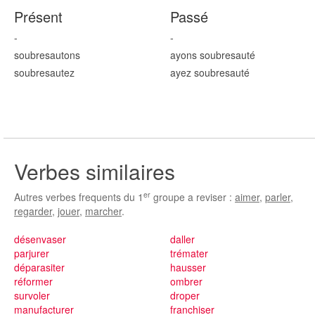
Présent
Passé
-
-
soubresaut
ons
ayons soubresaut
é
soubresaut
ez
ayez soubresaut
é
Verbes similaires
er
Autres verbes frequents du 1
groupe a reviser :
aimer
,
parler
,
regarder
,
jouer
,
marcher
.
désenvaser
daller
parjurer
trémater
déparasiter
hausser
réformer
ombrer
survoler
droper
manufacturer
franchiser