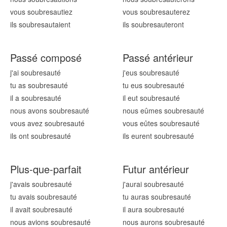
vous soubresaut
iez
vous soubresaut
erez
ils soubresaut
aient
ils soubresaut
eront
Passé composé
Passé antérieur
j'ai soubresaut
é
j'eus soubresaut
é
tu as soubresaut
é
tu eus soubresaut
é
il a soubresaut
é
il eut soubresaut
é
nous avons soubresaut
é
nous eûmes soubresaut
é
vous avez soubresaut
é
vous eûtes soubresaut
é
ils ont soubresaut
é
ils eurent soubresaut
é
Plus-que-parfait
Futur antérieur
j'avais soubresaut
é
j'aurai soubresaut
é
tu avais soubresaut
é
tu auras soubresaut
é
il avait soubresaut
é
il aura soubresaut
é
nous avions soubresaut
é
nous aurons soubresaut
é