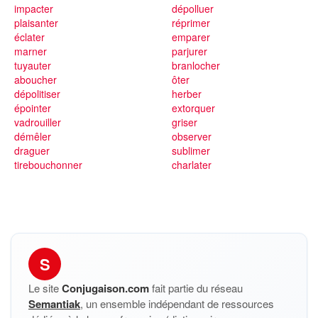
impacter
dépolluer
plaisanter
réprimer
éclater
emparer
marner
parjurer
tuyauter
branlocher
aboucher
ôter
dépolitiser
herber
épointer
extorquer
vadrouiller
griser
démêler
observer
draguer
sublimer
tirebouchonner
charlater
S
Le site
Conjugaison.com
fait partie du réseau
Semantiak
, un ensemble indépendant de ressources