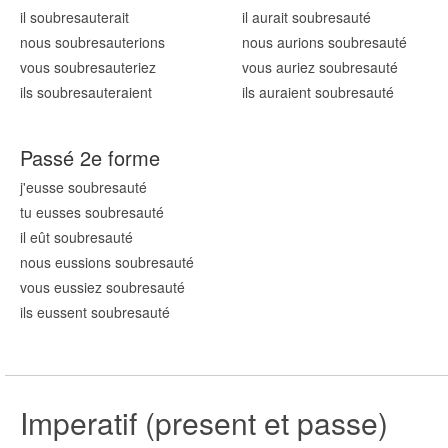
il soubresaut
erait
il aurait soubresaut
é
nous soubresaut
erions
nous aurions soubresaut
é
vous soubresaut
eriez
vous auriez soubresaut
é
ils soubresaut
eraient
ils auraient soubresaut
é
Passé 2e forme
j'eusse soubresaut
é
tu eusses soubresaut
é
il eût soubresaut
é
nous eussions soubresaut
é
vous eussiez soubresaut
é
ils eussent soubresaut
é
Imperatif (present et passe)