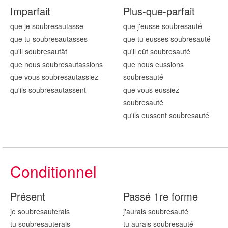
Imparfait
Plus-que-parfait
que je soubresaut
asse
que j'eusse soubresaut
é
que tu soubresaut
asses
que tu eusses soubresaut
é
qu'il soubresaut
ât
qu'il eût soubresaut
é
que nous soubresaut
assions
que nous eussions
que vous soubresaut
assiez
soubresaut
é
qu'ils soubresaut
assent
que vous eussiez
soubresaut
é
qu'ils eussent soubresaut
é
Conditionnel
Présent
Passé 1re forme
je soubresaut
erais
j'aurais soubresaut
é
tu soubresaut
erais
tu aurais soubresaut
é