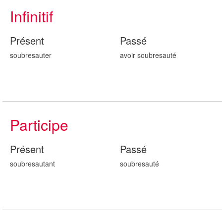
Infinitif
Présent
Passé
soubresauter
avoir soubresaut
é
Participe
Présent
Passé
soubresaut
ant
soubresaut
é