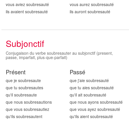
vous aviez soubresaut
é
vous aurez soubresaut
é
ils avaient soubresaut
é
ils auront soubresaut
é
Subjonctif
Conjugaison du verbe soubresauter au subjonctif (present,
passe, imparfait, plus-que-parfait)
Présent
Passé
que je soubresaut
e
que j'aie soubresaut
é
que tu soubresaut
es
que tu aies soubresaut
é
qu'il soubresaut
e
qu'il ait soubresaut
é
que nous soubresaut
ions
que nous ayons soubresaut
é
que vous soubresaut
iez
que vous ayez soubresaut
é
qu'ils soubresaut
ent
qu'ils aient soubresaut
é