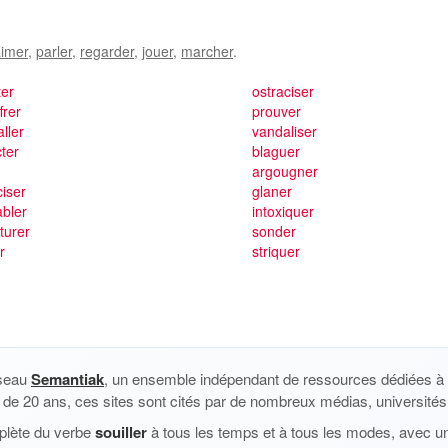
imer
,
parler
,
regarder
,
jouer
,
marcher
.
ter
ostraciser
frer
prouver
aller
vandaliser
cter
blaguer
argougner
ciser
glaner
bler
intoxiquer
turer
sonder
r
striquer
éseau
Semantiak
, un ensemble indépendant de ressources dédiées à l
us de 20 ans, ces sites sont cités par de nombreux médias, universités 
plète du verbe
souiller
à tous les temps et à tous les modes, avec un