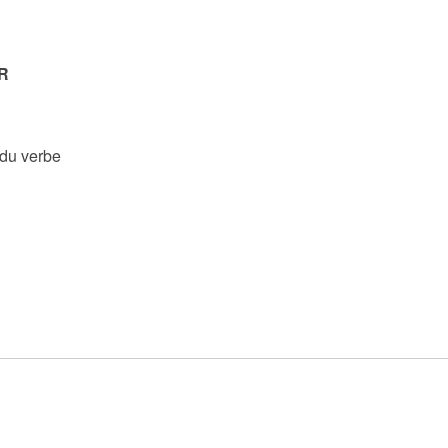
R
 du verbe