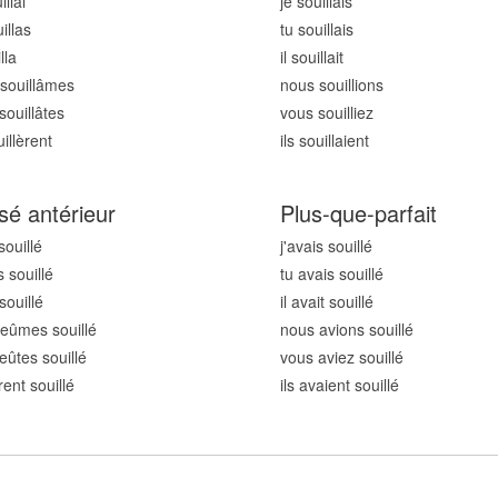
ill
ai
je souill
ais
ill
as
tu souill
ais
ll
a
il souill
ait
souill
âmes
nous souill
ions
souill
âtes
vous souill
iez
ill
èrent
ils souill
aient
sé antérieur
Plus-que-parfait
souill
é
j'avais souill
é
 souill
é
tu avais souill
é
 souill
é
il avait souill
é
eûmes souill
é
nous avions souill
é
eûtes souill
é
vous aviez souill
é
rent souill
é
ils avaient souill
é