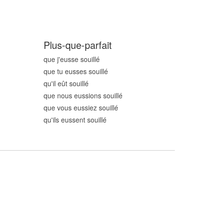
Plus-que-parfait
que j'eusse souill
é
que tu eusses souill
é
qu'il eût souill
é
que nous eussions souill
é
que vous eussiez souill
é
qu'ils eussent souill
é