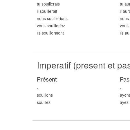
tu souill
erais
tu aur
il souill
erait
il aur
nous souill
erions
nous 
vous souill
eriez
vous 
ils souill
eraient
ils au
Imperatif (present et pa
Présent
Pas
-
-
souill
ons
ayons
souill
ez
ayez 