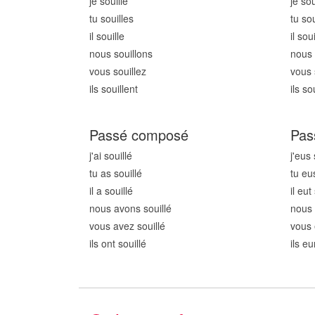
je souill
e
je sou
tu souill
es
tu sou
il souill
e
il soui
nous souill
ons
nous 
vous souill
ez
vous 
ils souill
ent
ils sou
Passé composé
Pas
j'ai souill
é
j'eus 
tu as souill
é
tu eus
il a souill
é
il eut
nous avons souill
é
nous 
vous avez souill
é
vous 
ils ont souill
é
ils eu