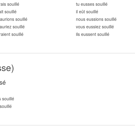
ais souill
é
tu eusses souill
é
ait souill
é
il eût souill
é
aurions souill
é
nous eussions souill
é
auriez souill
é
vous eussiez souill
é
raient souill
é
ils eussent souill
é
sse)
sé
 souill
é
souill
é