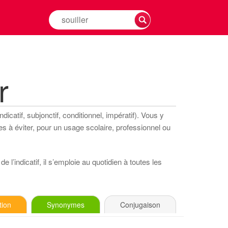
Rechercher
la
conjugaison
d'un
verbe
r
icatif, subjonctif, conditionnel, impératif). Vous y
s à éviter, pour un usage scolaire, professionnel ou
 l’indicatif, il s’emploie au quotidien à toutes les
tion
Synonymes
Conjugaison