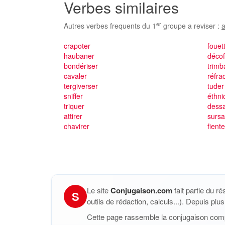
Verbes similaires
er
Autres verbes frequents du 1
groupe a reviser :
a
crapoter
fouet
haubaner
décof
bondériser
trimb
cavaler
réfra
tergiverser
tuder
sniffer
éthni
triquer
dessa
attirer
sursa
chavirer
fiente
Le site
Conjugaison.com
fait partie du r
S
outils de rédaction, calculs...). Depuis pl
Cette page rassemble la conjugaison com