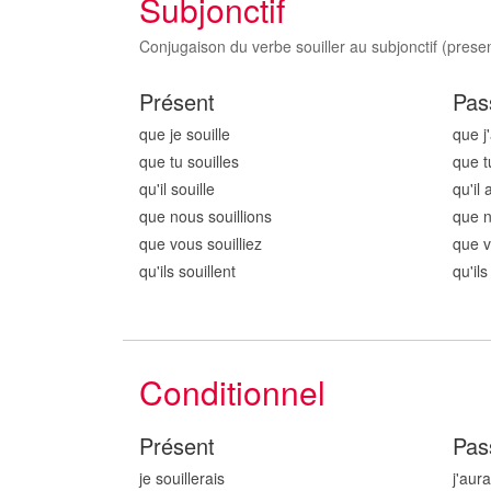
Subjonctif
Conjugaison du verbe souiller au subjonctif (presen
Présent
Pas
que je souill
e
que j'
que tu souill
es
que t
qu'il souill
e
qu'il 
que nous souill
ions
que n
que vous souill
iez
que v
qu'ils souill
ent
qu'ils
Conditionnel
Présent
Pas
je souill
erais
j'aura