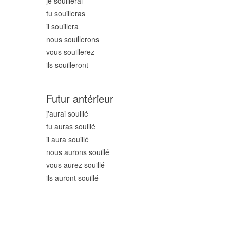
je souill
erai
tu souill
eras
il souill
era
nous souill
erons
vous souill
erez
ils souill
eront
Futur antérieur
j'aurai souill
é
tu auras souill
é
il aura souill
é
nous aurons souill
é
vous aurez souill
é
ils auront souill
é