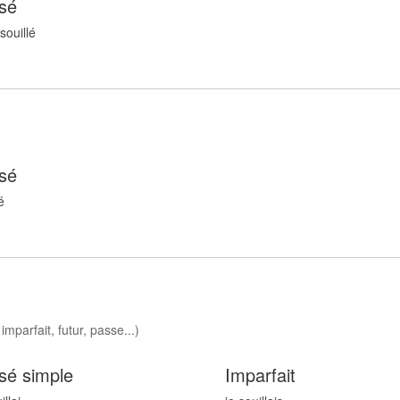
sé
souill
é
sé
é
imparfait, futur, passe...)
sé simple
Imparfait