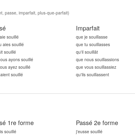
t, passe, imparfait, plus-que-parfait)
sé
Imparfait
aie souill
é
que je souill
asse
u aies souill
é
que tu souill
asses
ait souill
é
qu'il souill
ât
ous ayons souill
é
que nous souill
assions
ous ayez souill
é
que vous souill
assiez
 aient souill
é
qu'ils souill
assent
sé 1re forme
Passé 2e forme
is souill
é
j'eusse souill
é