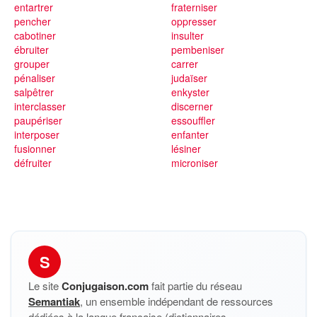
entartrer
fraterniser
pencher
oppresser
cabotiner
insulter
ébruiter
pembeniser
grouper
carrer
pénaliser
judaïser
salpêtrer
enkyster
interclasser
discerner
paupériser
essouffler
interposer
enfanter
fusionner
lésiner
défruiter
microniser
S
Le site
Conjugaison.com
fait partie du réseau
Semantiak
, un ensemble indépendant de ressources
dédiées à la langue française (dictionnaires,