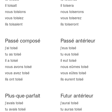
il tois
ait
il tois
era
nous tois
ions
nous tois
erons
vous tois
iez
vous tois
erez
ils tois
aient
ils tois
eront
Passé composé
Passé antérieur
j'ai tois
é
j'eus tois
é
tu as tois
é
tu eus tois
é
il a tois
é
il eut tois
é
nous avons tois
é
nous eûmes tois
é
vous avez tois
é
vous eûtes tois
é
ils ont tois
é
ils eurent tois
é
Plus-que-parfait
Futur antérieur
j'avais tois
é
j'aurai tois
é
tu avais tois
é
tu auras tois
é