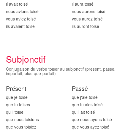
il avait tois
é
il aura tois
é
nous avions tois
é
nous aurons tois
é
vous aviez tois
é
vous aurez tois
é
ils avaient tois
é
ils auront tois
é
Subjonctif
Conjugaison du verbe toiser au subjonctif (present, passe,
imparfait, plus-que-parfait)
Présent
Passé
que je tois
e
que j'aie tois
é
que tu tois
es
que tu aies tois
é
qu'il tois
e
qu'il ait tois
é
que nous tois
ions
que nous ayons tois
é
que vous tois
iez
que vous ayez tois
é