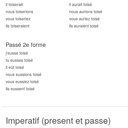
il tois
erait
il aurait tois
é
nous tois
erions
nous aurions tois
é
vous tois
eriez
vous auriez tois
é
ils tois
eraient
ils auraient tois
é
Passé 2e forme
j'eusse tois
é
tu eusses tois
é
il eût tois
é
nous eussions tois
é
vous eussiez tois
é
ils eussent tois
é
Imperatif (present et passe)