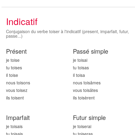
Indicatif
Conjugaison du verbe toiser à l'indicatif (present, imparfait, futur,
passe...)
Présent
Passé simple
je tois
e
je tois
ai
tu tois
es
tu tois
as
il tois
e
il tois
a
nous tois
ons
nous tois
âmes
vous tois
ez
vous tois
âtes
ils tois
ent
ils tois
èrent
Imparfait
Futur simple
je tois
ais
je tois
erai
tu tois
ais
tu tois
eras