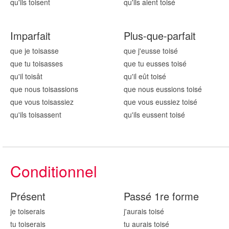
qu'ils tois
ent
qu'ils aient tois
é
Imparfait
Plus-que-parfait
que je tois
asse
que j'eusse tois
é
que tu tois
asses
que tu eusses tois
é
qu'il tois
ât
qu'il eût tois
é
que nous tois
assions
que nous eussions tois
é
que vous tois
assiez
que vous eussiez tois
é
qu'ils tois
assent
qu'ils eussent tois
é
Conditionnel
Présent
Passé 1re forme
je tois
erais
j'aurais tois
é
tu tois
erais
tu aurais tois
é