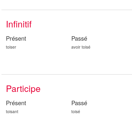
Infinitif
Présent
Passé
toiser
avoir tois
é
Participe
Présent
Passé
tois
ant
tois
é