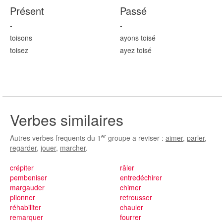
Présent
Passé
-
-
tois
ons
ayons tois
é
tois
ez
ayez tois
é
Verbes similaires
er
Autres verbes frequents du 1
groupe a reviser :
aimer
,
parler
,
regarder
,
jouer
,
marcher
.
crépiter
râler
pembeniser
entredéchirer
margauder
chimer
pilonner
retrousser
réhabiliter
chauler
remarquer
fourrer