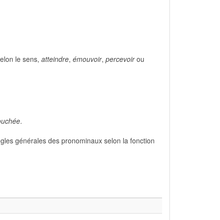
Selon le sens,
atteindre
,
émouvoir
,
percevoir
ou
 touchée
.
 règles générales des pronominaux selon la fonction