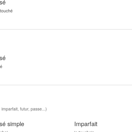
sé
 touch
é
sé
h
é
imparfait, futur, passe...)
sé simple
Imparfait