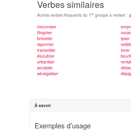
Verbes similaires
er
Autres verbes frequents du 1
groupe a reviser :
a
microniser
empr
flingoter
ovule
breveter
lyser
taponner
retât
transvider
lover
élucubrer
bourl
urbaniser
renta
accabler
déta
sénégaliser
dépi
À savoir
Exemples d’usage