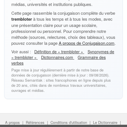
médias, universités et institutions publiques.
Cette page rassemble la conjugaison complète du verbe
trembloter
à tous les temps et à tous les modes, avec
une présentation claire pour un usage scolaire,
professionnel ou personnel. Pour comprendre notre
méthode (sources, relectures, choix des tableaux), vous
pouvez consulter la page
A propos de Conjugaison.com
.
Voir aussi :
Définition de « trembloter »
Synonymes de
« trembloter »
Dictionnaires.com
Grammaire des
verbes
Page mise à jour régulièrement à partir de notre base de
données de conjugaison (dernière mise à jour : 09/08/2026).
Réseau Semantiak : sites francophones en ligne depuis plus
de 20 ans, cités dans de nombreux travaux universitaires,
ouvrages et médias.
A propos
|
Références
|
Conditions d'utilisation
|
Le Dictionnaire
|