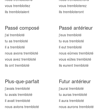
vous tremblot
iez
vous tremblot
erez
ils tremblot
aient
ils tremblot
eront
Passé composé
Passé antérieur
j'ai tremblot
é
j'eus tremblot
é
tu as tremblot
é
tu eus tremblot
é
il a tremblot
é
il eut tremblot
é
nous avons tremblot
é
nous eûmes tremblot
é
vous avez tremblot
é
vous eûtes tremblot
é
ils ont tremblot
é
ils eurent tremblot
é
Plus-que-parfait
Futur antérieur
j'avais tremblot
é
j'aurai tremblot
é
tu avais tremblot
é
tu auras tremblot
é
il avait tremblot
é
il aura tremblot
é
nous avions tremblot
é
nous aurons tremblot
é