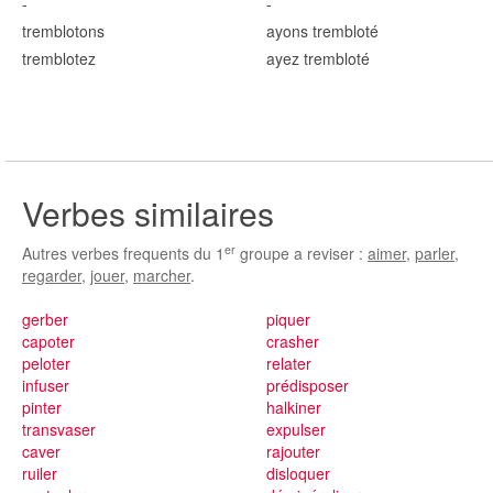
-
-
tremblot
ons
ayons tremblot
é
tremblot
ez
ayez tremblot
é
Verbes similaires
er
Autres verbes frequents du 1
groupe a reviser :
aimer
,
parler
,
regarder
,
jouer
,
marcher
.
gerber
piquer
capoter
crasher
peloter
relater
infuser
prédisposer
pinter
halkiner
transvaser
expulser
caver
rajouter
ruiler
disloquer