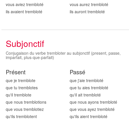
vous aviez tremblot
é
vous aurez tremblot
é
ils avaient tremblot
é
ils auront tremblot
é
Subjonctif
Conjugaison du verbe trembloter au subjonctif (present, passe,
imparfait, plus-que-parfait)
Présent
Passé
que je tremblot
e
que j'aie tremblot
é
que tu tremblot
es
que tu aies tremblot
é
qu'il tremblot
e
qu'il ait tremblot
é
que nous tremblot
ions
que nous ayons tremblot
é
que vous tremblot
iez
que vous ayez tremblot
é
qu'ils tremblot
ent
qu'ils aient tremblot
é