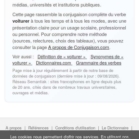
médias, universités et institutions publiques.
Cette page rassemble la conjugaison complète du verbe
voiturer
à tous les temps et à tous les modes, avec une
présentation claire pour un usage scolaire, professionnel
ou personnel. Pour comprendre notre méthode
(sources, relectures, choix des tableaux), vous pouvez
consulter la page
A propos de Conjugaison.com
.
Voir aussi :
Définition de « voiturer »
Synonymes de «
voiturer »
Dictionnaires.com
Grammaire des verbes
Page mise à jour régulièrement à partir de notre base de
données de conjugaison (dernière mise à jour : 09/08/2026).
Réseau Semantiak : sites francophones en ligne depuis plus
de 20 ans, cités dans de nombreux travaux universitaires,
ouvrages et médias.
A propos
|
Références
|
Conditions d'utilisation
|
Le Dictionnaire
|
Faire un lien
|
Liens utiles
Les cookies nous permettent d'offrir nos services. En utilisant nos