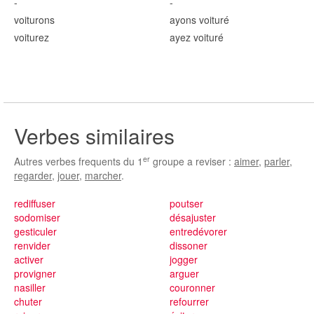
-
-
voitur
ons
ayons voitur
é
voitur
ez
ayez voitur
é
Verbes similaires
er
Autres verbes frequents du 1
groupe a reviser :
aimer
,
parler
,
regarder
,
jouer
,
marcher
.
rediffuser
poutser
sodomiser
désajuster
gesticuler
entredévorer
renvider
dissoner
activer
jogger
provigner
arguer
nasiller
couronner
chuter
refourrer