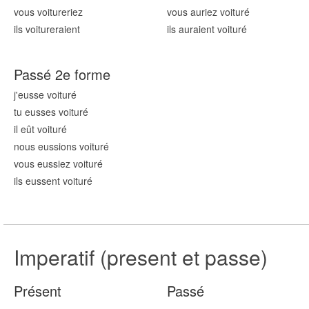
vous voitur
eriez
vous auriez voitur
é
ils voitur
eraient
ils auraient voitur
é
Passé 2e forme
j'eusse voitur
é
tu eusses voitur
é
il eût voitur
é
nous eussions voitur
é
vous eussiez voitur
é
ils eussent voitur
é
Imperatif (present et passe)
Présent
Passé