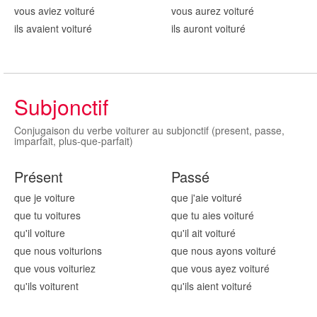
vous aviez voitur
é
vous aurez voitur
é
ils avaient voitur
é
ils auront voitur
é
Subjonctif
Conjugaison du verbe voiturer au subjonctif (present, passe,
imparfait, plus-que-parfait)
Présent
Passé
que je voitur
e
que j'aie voitur
é
que tu voitur
es
que tu aies voitur
é
qu'il voitur
e
qu'il ait voitur
é
que nous voitur
ions
que nous ayons voitur
é
que vous voitur
iez
que vous ayez voitur
é
qu'ils voitur
ent
qu'ils aient voitur
é