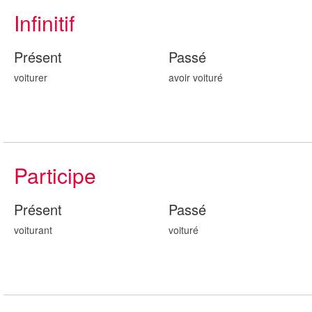
Infinitif
Présent
Passé
voiturer
avoir voitur
é
Participe
Présent
Passé
voitur
ant
voitur
é