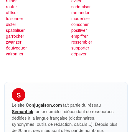
ruiner
éviter
router
sodomiser
utiliser
ramander
foisonner
madériser
dicter
consoner
spatialiser
positiver
garrocher
empiffrer
zwanzer
ressembler
équivoquer
supporter
vaironner
dépaver
S
Le site
Conjugaison.com
fait partie du réseau
Semantiak
, un ensemble indépendant de ressources
dédiées à la langue française (dictionnaires,
synonymes, outils de rédaction, calculs...). Depuis plus
de 20 ans, ces sites sont cités par de nombreux