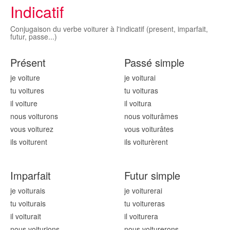
Indicatif
Conjugaison du verbe voiturer à l'indicatif (present, imparfait,
futur, passe...)
Présent
Passé simple
je voitur
e
je voitur
ai
tu voitur
es
tu voitur
as
il voitur
e
il voitur
a
nous voitur
ons
nous voitur
âmes
vous voitur
ez
vous voitur
âtes
ils voitur
ent
ils voitur
èrent
Imparfait
Futur simple
je voitur
ais
je voitur
erai
tu voitur
ais
tu voitur
eras
il voitur
ait
il voitur
era
nous voitur
ions
nous voitur
erons