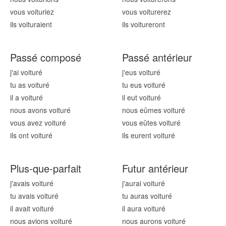
vous voitur
iez
vous voitur
erez
ils voitur
aient
ils voitur
eront
Passé composé
Passé antérieur
j'ai voitur
é
j'eus voitur
é
tu as voitur
é
tu eus voitur
é
il a voitur
é
il eut voitur
é
nous avons voitur
é
nous eûmes voitur
é
vous avez voitur
é
vous eûtes voitur
é
ils ont voitur
é
ils eurent voitur
é
Plus-que-parfait
Futur antérieur
j'avais voitur
é
j'aurai voitur
é
tu avais voitur
é
tu auras voitur
é
il avait voitur
é
il aura voitur
é
nous avions voitur
é
nous aurons voitur
é