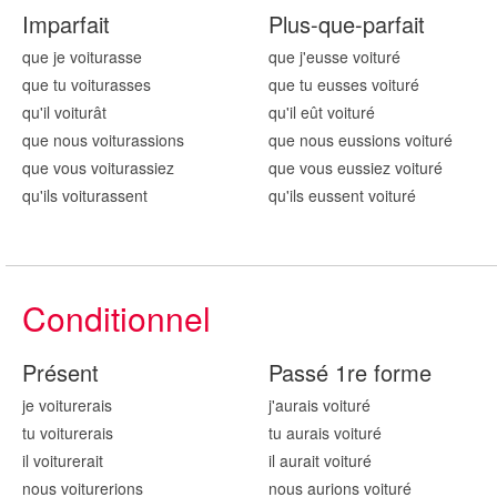
Imparfait
Plus-que-parfait
que je voitur
asse
que j'eusse voitur
é
que tu voitur
asses
que tu eusses voitur
é
qu'il voitur
ât
qu'il eût voitur
é
que nous voitur
assions
que nous eussions voitur
é
que vous voitur
assiez
que vous eussiez voitur
é
qu'ils voitur
assent
qu'ils eussent voitur
é
Conditionnel
Présent
Passé 1re forme
je voitur
erais
j'aurais voitur
é
tu voitur
erais
tu aurais voitur
é
il voitur
erait
il aurait voitur
é
nous voitur
erions
nous aurions voitur
é