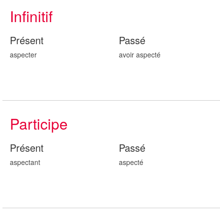
Infinitif
Présent
Passé
aspecter
avoir aspect
é
Participe
Présent
Passé
aspect
ant
aspect
é