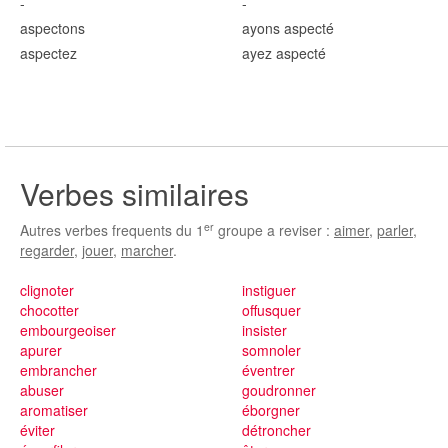
-
-
aspect
ons
ayons aspect
é
aspect
ez
ayez aspect
é
Verbes similaires
er
Autres verbes frequents du 1
groupe a reviser :
aimer
,
parler
,
regarder
,
jouer
,
marcher
.
clignoter
instiguer
chocotter
offusquer
embourgeoiser
insister
apurer
somnoler
embrancher
éventrer
abuser
goudronner
aromatiser
éborgner
éviter
détroncher