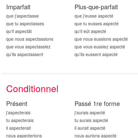
Imparfait
Plus-que-parfait
que j'aspect
asse
que j'eusse aspect
é
que tu aspect
asses
que tu eusses aspect
é
qu'il aspect
ât
qu'il eût aspect
é
que nous aspect
assions
que nous eussions aspect
é
que vous aspect
assiez
que vous eussiez aspect
é
qu'ils aspect
assent
qu'ils eussent aspect
é
Conditionnel
Présent
Passé 1re forme
j'aspect
erais
j'aurais aspect
é
tu aspect
erais
tu aurais aspect
é
il aspect
erait
il aurait aspect
é
nous aspect
erions
nous aurions aspect
é