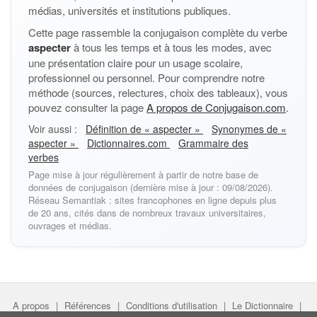
médias, universités et institutions publiques.
Cette page rassemble la conjugaison complète du verbe
aspecter
à tous les temps et à tous les modes, avec
une présentation claire pour un usage scolaire,
professionnel ou personnel. Pour comprendre notre
méthode (sources, relectures, choix des tableaux), vous
pouvez consulter la page
A propos de Conjugaison.com
.
Voir aussi :
Définition de « aspecter »
Synonymes de «
aspecter »
Dictionnaires.com
Grammaire des
verbes
Page mise à jour régulièrement à partir de notre base de
données de conjugaison (dernière mise à jour : 09/08/2026).
Réseau Semantiak : sites francophones en ligne depuis plus
de 20 ans, cités dans de nombreux travaux universitaires,
ouvrages et médias.
A propos
|
Références
|
Conditions d'utilisation
|
Le Dictionnaire
|