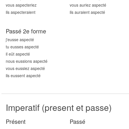
vous aspect
eriez
vous auriez aspect
é
ils aspect
eraient
ils auraient aspect
é
Passé 2e forme
j'eusse aspect
é
tu eusses aspect
é
il eût aspect
é
nous eussions aspect
é
vous eussiez aspect
é
ils eussent aspect
é
Imperatif (present et passe)
Présent
Passé