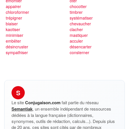
émorfiler
ôter
appairer
chocotter
chloroformer
timbrer
trépigner
systématiser
biaiser
chevaucher
kaotiser
clacher
minimiser
mastiquer
embêter
acculer
désincruster
désencarter
sympathiser
consterner
S
Le site
Conjugaison.com
fait partie du réseau
Semantiak
, un ensemble indépendant de ressources
dédiées à la langue française (dictionnaires,
synonymes, outils de rédaction, calculs...). Depuis plus
de 20 ans, ces sites sont cités par de nombreux