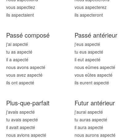
vous aspect
iez
vous aspect
erez
ils aspect
aient
ils aspect
eront
Passé composé
Passé antérieur
j'ai aspect
é
j'eus aspect
é
tu as aspect
é
tu eus aspect
é
il a aspect
é
il eut aspect
é
nous avons aspect
é
nous eûmes aspect
é
vous avez aspect
é
vous eûtes aspect
é
ils ont aspect
é
ils eurent aspect
é
Plus-que-parfait
Futur antérieur
j'avais aspect
é
j'aurai aspect
é
tu avais aspect
é
tu auras aspect
é
il avait aspect
é
il aura aspect
é
nous avions aspect
é
nous aurons aspect
é