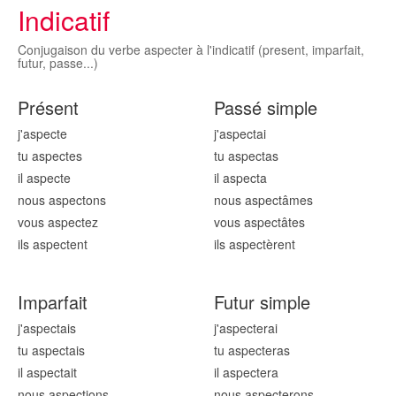
Indicatif
Conjugaison du verbe aspecter à l'indicatif (present, imparfait,
futur, passe...)
Présent
Passé simple
j'aspect
e
j'aspect
ai
tu aspect
es
tu aspect
as
il aspect
e
il aspect
a
nous aspect
ons
nous aspect
âmes
vous aspect
ez
vous aspect
âtes
ils aspect
ent
ils aspect
èrent
Imparfait
Futur simple
j'aspect
ais
j'aspect
erai
tu aspect
ais
tu aspect
eras
il aspect
ait
il aspect
era
nous aspect
ions
nous aspect
erons