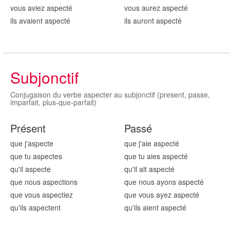
vous aviez aspect
é
vous aurez aspect
é
ils avaient aspect
é
ils auront aspect
é
Subjonctif
Conjugaison du verbe aspecter au subjonctif (present, passe,
imparfait, plus-que-parfait)
Présent
Passé
que j'aspect
e
que j'aie aspect
é
que tu aspect
es
que tu aies aspect
é
qu'il aspect
e
qu'il ait aspect
é
que nous aspect
ions
que nous ayons aspect
é
que vous aspect
iez
que vous ayez aspect
é
qu'ils aspect
ent
qu'ils aient aspect
é