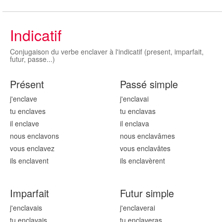
Indicatif
Conjugaison du verbe enclaver à l'indicatif (present, imparfait,
futur, passe...)
Présent
Passé simple
j'enclav
e
j'enclav
ai
tu enclav
es
tu enclav
as
il enclav
e
il enclav
a
nous enclav
ons
nous enclav
âmes
vous enclav
ez
vous enclav
âtes
ils enclav
ent
ils enclav
èrent
Imparfait
Futur simple
j'enclav
ais
j'enclav
erai
tu enclav
ais
tu enclav
eras