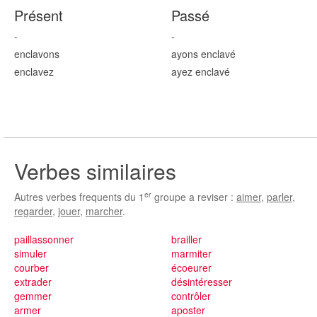
Présent
Passé
-
-
enclav
ons
ayons enclav
é
enclav
ez
ayez enclav
é
Verbes similaires
er
Autres verbes frequents du 1
groupe a reviser :
aimer
,
parler
,
regarder
,
jouer
,
marcher
.
paillassonner
brailler
simuler
marmiter
courber
écoeurer
extrader
désintéresser
gemmer
contrôler
armer
aposter