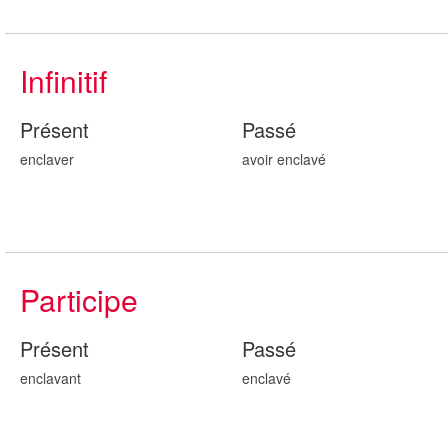
Infinitif
Présent
Passé
enclaver
avoir enclav
é
Participe
Présent
Passé
enclav
ant
enclav
é