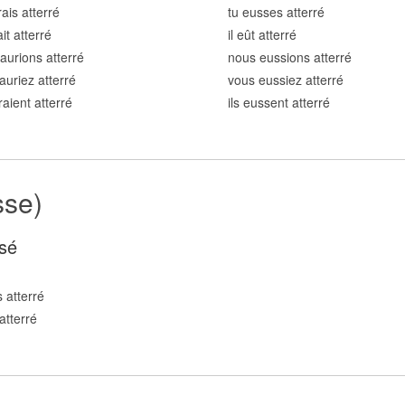
rais atterr
é
tu eusses atterr
é
ait atterr
é
il eût atterr
é
aurions atterr
é
nous eussions atterr
é
auriez atterr
é
vous eussiez atterr
é
raient atterr
é
ils eussent atterr
é
sse)
sé
 atterr
é
atterr
é