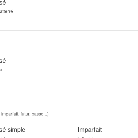
sé
atterr
é
sé
é
imparfait, futur, passe...)
sé simple
Imparfait