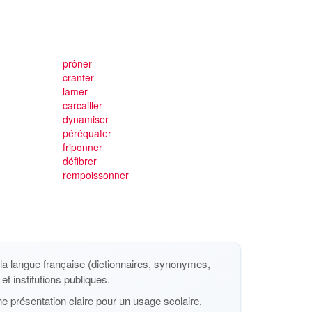
prôner
cranter
lamer
carcailler
dynamiser
péréquater
friponner
défibrer
rempoissonner
a langue française (dictionnaires, synonymes,
et institutions publiques.
e présentation claire pour un usage scolaire,