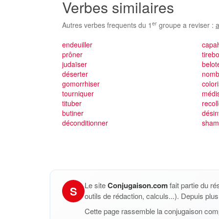
Verbes similaires
er
Autres verbes frequents du 1
groupe a reviser :
a
endeuiller
capa
prôner
tireb
judaïser
belot
déserter
nomb
gomorrhiser
color
tourniquer
médi
tituber
recol
butiner
désin
déconditionner
sham
Le site
Conjugaison.com
fait partie du r
S
outils de rédaction, calculs...). Depuis pl
Cette page rassemble la conjugaison com