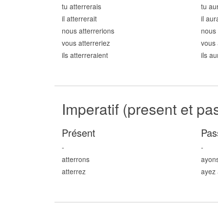
tu atterr
erais
tu au
il atterr
erait
il aur
nous atterr
erions
nous 
vous atterr
eriez
vous 
ils atterr
eraient
ils au
Imperatif (present et pa
Présent
Pas
-
-
atterr
ons
ayons
atterr
ez
ayez 