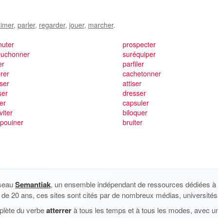
imer
,
parler
,
regarder
,
jouer
,
marcher
.
huter
prospecter
ouchonner
suréquiper
er
parfiler
rer
cachetonner
iser
attiser
ser
dresser
ler
capsuler
viter
biloquer
pouiner
bruiter
éseau
Semantiak
, un ensemble indépendant de ressources dédiées à l
us de 20 ans, ces sites sont cités par de nombreux médias, universités 
plète du verbe
atterrer
à tous les temps et à tous les modes, avec un