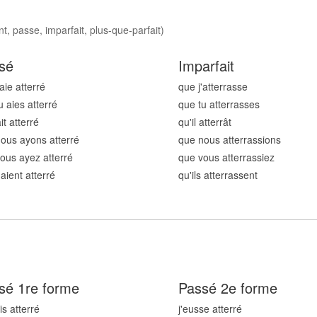
t, passe, imparfait, plus-que-parfait)
sé
Imparfait
aie atterr
é
que j'atterr
asse
u aies atterr
é
que tu atterr
asses
ait atterr
é
qu'il atterr
ât
ous ayons atterr
é
que nous atterr
assions
ous ayez atterr
é
que vous atterr
assiez
 aient atterr
é
qu'ils atterr
assent
sé 1re forme
Passé 2e forme
is atterr
é
j'eusse atterr
é