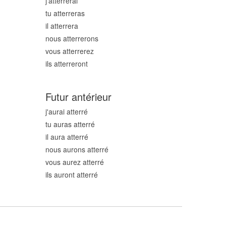
j'atterr
erai
tu atterr
eras
il atterr
era
nous atterr
erons
vous atterr
erez
ils atterr
eront
Futur antérieur
j'aurai atterr
é
tu auras atterr
é
il aura atterr
é
nous aurons atterr
é
vous aurez atterr
é
ils auront atterr
é