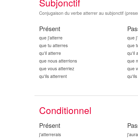
Subjonctif
Conjugaison du verbe atterrer au subjonctif (presen
Présent
Pas
que j'atterr
e
que j'
que tu atterr
es
que t
qu'il atterr
e
qu'il 
que nous atterr
ions
que n
que vous atterr
iez
que v
qu'ils atterr
ent
qu'ils
Conditionnel
Présent
Pas
j'atterr
erais
j'aura