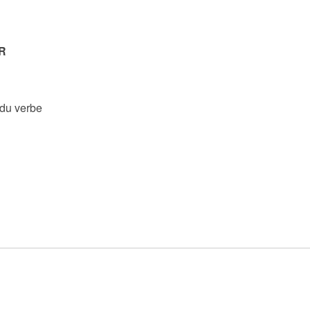
R
 du verbe