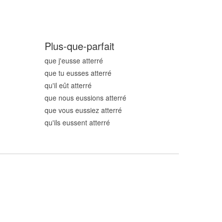
Plus-que-parfait
que j'eusse atterr
é
que tu eusses atterr
é
qu'il eût atterr
é
que nous eussions atterr
é
que vous eussiez atterr
é
qu'ils eussent atterr
é