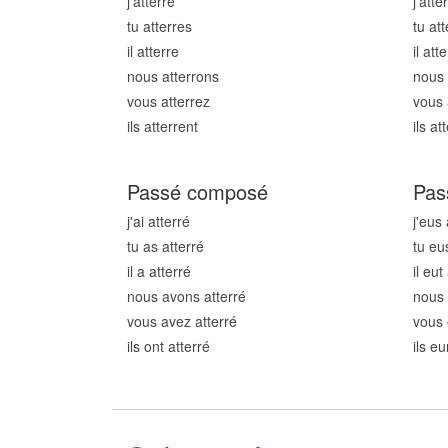
j'atterr
e
j'atte
tu atterr
es
tu att
il atterr
e
il atte
nous atterr
ons
nous 
vous atterr
ez
vous 
ils atterr
ent
ils at
Passé composé
Pas
j'ai atterr
é
j'eus 
tu as atterr
é
tu eu
il a atterr
é
il eut
nous avons atterr
é
nous 
vous avez atterr
é
vous 
ils ont atterr
é
ils eu