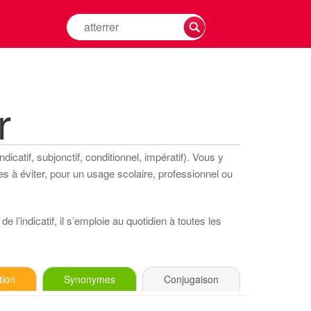
Rechercher
la
conjugaison
d'un
verbe
r
icatif, subjonctif, conditionnel, impératif). Vous y
s à éviter, pour un usage scolaire, professionnel ou
 l’indicatif, il s’emploie au quotidien à toutes les
tion
Synonymes
Conjugaison