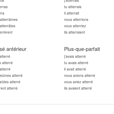
rr
ai
j'atterr
ais
err
as
tu atterr
ais
rr
a
il atterr
ait
atterr
âmes
nous atterr
ions
atterr
âtes
vous atterr
iez
terr
èrent
ils atterr
aient
sé antérieur
Plus-que-parfait
atterr
é
j'avais atterr
é
s atterr
é
tu avais atterr
é
 atterr
é
il avait atterr
é
eûmes atterr
é
nous avions atterr
é
eûtes atterr
é
vous aviez atterr
é
rent atterr
é
ils avaient atterr
é