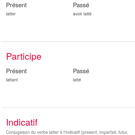
Présent
Passé
latter
avoir latt
é
Participe
Présent
Passé
latt
ant
latt
é
Indicatif
Conjugaison du verbe latter à l'indicatif (present, imparfait, futur,