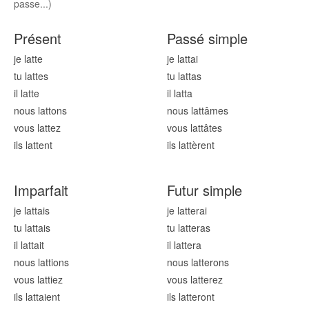
passe...)
Présent
Passé simple
je latt
e
je latt
ai
tu latt
es
tu latt
as
il latt
e
il latt
a
nous latt
ons
nous latt
âmes
vous latt
ez
vous latt
âtes
ils latt
ent
ils latt
èrent
Imparfait
Futur simple
je latt
ais
je latt
erai
tu latt
ais
tu latt
eras
il latt
ait
il latt
era
nous latt
ions
nous latt
erons
vous latt
iez
vous latt
erez
ils latt
aient
ils latt
eront