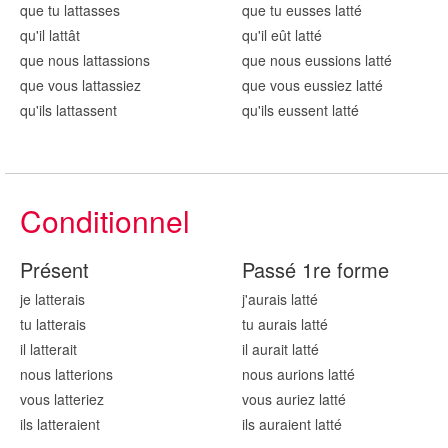
que tu latt
asses
que tu eusses latt
é
qu'il latt
ât
qu'il eût latt
é
que nous latt
assions
que nous eussions latt
é
que vous latt
assiez
que vous eussiez latt
é
qu'ils latt
assent
qu'ils eussent latt
é
Conditionnel
Présent
Passé 1re forme
je latt
erais
j'aurais latt
é
tu latt
erais
tu aurais latt
é
il latt
erait
il aurait latt
é
nous latt
erions
nous aurions latt
é
vous latt
eriez
vous auriez latt
é
ils latt
eraient
ils auraient latt
é