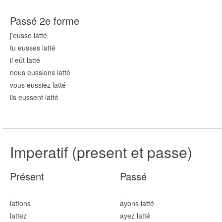
Passé 2e forme
j'eusse latt
é
tu eusses latt
é
il eût latt
é
nous eussions latt
é
vous eussiez latt
é
ils eussent latt
é
Imperatif (present et passe)
Présent
Passé
-
-
latt
ons
ayons latt
é
latt
ez
ayez latt
é