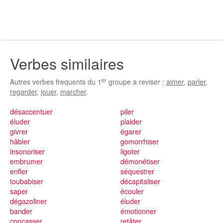
Verbes similaires
er
Autres verbes frequents du 1
groupe a reviser :
aimer
,
parler
,
regarder
,
jouer
,
marcher
.
désaccentuer
piler
éluder
plaider
givrer
égarer
hâbler
gomorrhiser
insonoriser
ligoter
embrumer
démonétiser
enfler
séquestrer
toubabiser
décapitaliser
saper
écouler
dégazoliner
éluder
bander
émotionner
concasser
retâter