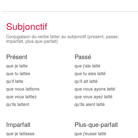
Subjonctif
Conjugaison du verbe latter au subjonctif (present, passe,
imparfait, plus-que-parfait)
Présent
Passé
que je latt
e
que j'aie latt
é
que tu latt
es
que tu aies latt
é
qu'il latt
e
qu'il ait latt
é
que nous latt
ions
que nous ayons latt
é
que vous latt
iez
que vous ayez latt
é
qu'ils latt
ent
qu'ils aient latt
é
Imparfait
Plus-que-parfait
que je latt
asse
que j'eusse latt
é