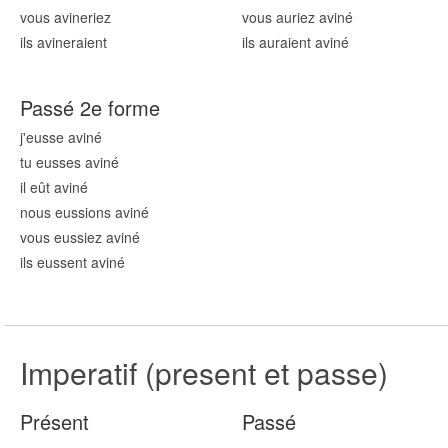
vous avin
eriez
vous auriez avin
é
ils avin
eraient
ils auraient avin
é
Passé 2e forme
j'eusse avin
é
tu eusses avin
é
il eût avin
é
nous eussions avin
é
vous eussiez avin
é
ils eussent avin
é
Imperatif (present et passe)
Présent
Passé