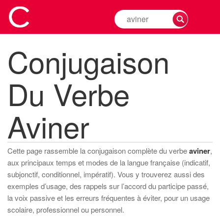
Rechercher
la
conjugaison
Conjugaison
d'un
verbe
Du Verbe
Aviner
Cette page rassemble la conjugaison complète du verbe
aviner
,
aux principaux temps et modes de la langue française (indicatif,
subjonctif, conditionnel, impératif). Vous y trouverez aussi des
exemples d’usage, des rappels sur l’accord du participe passé,
la voix passive et les erreurs fréquentes à éviter, pour un usage
scolaire, professionnel ou personnel.