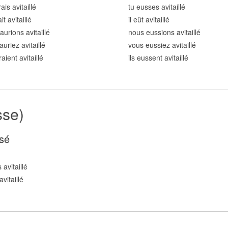
ais avitaill
é
tu eusses avitaill
é
it avitaill
é
il eût avitaill
é
aurions avitaill
é
nous eussions avitaill
é
auriez avitaill
é
vous eussiez avitaill
é
raient avitaill
é
ils eussent avitaill
é
sse)
sé
avitaill
é
vitaill
é