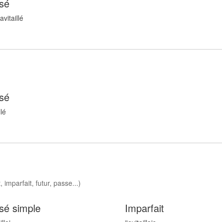
sé
avitaill
é
sé
l
é
 imparfait, futur, passe...)
sé simple
Imparfait