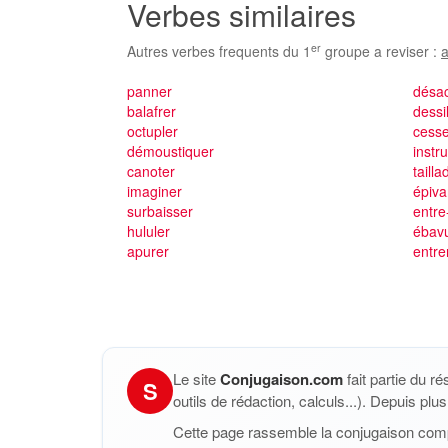
Verbes similaires
er
Autres verbes frequents du 1
groupe a reviser :
a
panner
désa
balafrer
dessil
octupler
cess
démoustiquer
instr
canoter
tailla
imaginer
épiva
surbaisser
entre
hululer
ébav
apurer
entre
Le site
Conjugaison.com
fait partie du r
S
outils de rédaction, calculs...). Depuis pl
Cette page rassemble la conjugaison com