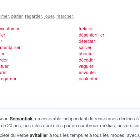
imer
,
parler
,
regarder
,
jouer
,
marcher
.
ccoutumer
frelater
ler
désentortiller
er
détecter
umentaliser
saliver
der
abouter
rder
décoder
-tuer
virguler
urer
envoûter
regarder
postdater
éseau
Semantiak
, un ensemble indépendant de ressources dédiées à l
us de 20 ans, ces sites sont cités par de nombreux médias, universités 
plète du verbe
avitailler
à tous les temps et à tous les modes, avec u