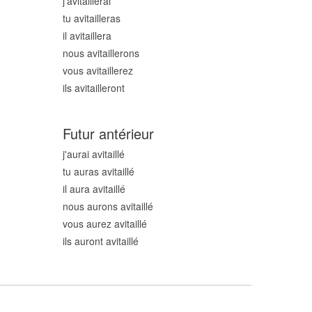
j'avitaill
erai
tu avitaill
eras
il avitaill
era
nous avitaill
erons
vous avitaill
erez
ils avitaill
eront
Futur antérieur
j'aurai avitaill
é
tu auras avitaill
é
il aura avitaill
é
nous aurons avitaill
é
vous aurez avitaill
é
ils auront avitaill
é