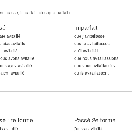
nt, passe, imparfait, plus-que-parfait)
sé
Imparfait
aie avitaill
é
que j'avitaill
asse
 aies avitaill
é
que tu avitaill
asses
it avitaill
é
qu'il avitaill
ât
ous ayons avitaill
é
que nous avitaill
assions
ous ayez avitaill
é
que vous avitaill
assiez
 aient avitaill
é
qu'ils avitaill
assent
sé 1re forme
Passé 2e forme
is avitaill
é
j'eusse avitaill
é