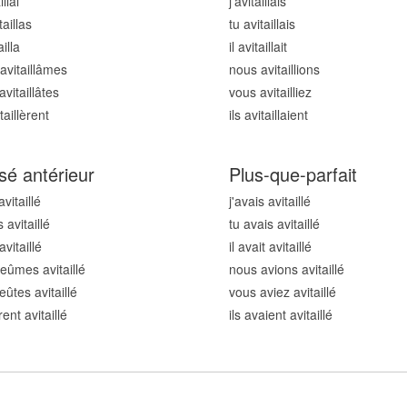
ill
ai
j'avitaill
ais
taill
as
tu avitaill
ais
aill
a
il avitaill
ait
vitaill
âmes
nous avitaill
ions
vitaill
âtes
vous avitaill
iez
taill
èrent
ils avitaill
aient
sé antérieur
Plus-que-parfait
avitaill
é
j'avais avitaill
é
 avitaill
é
tu avais avitaill
é
avitaill
é
il avait avitaill
é
eûmes avitaill
é
nous avions avitaill
é
eûtes avitaill
é
vous aviez avitaill
é
rent avitaill
é
ils avaient avitaill
é