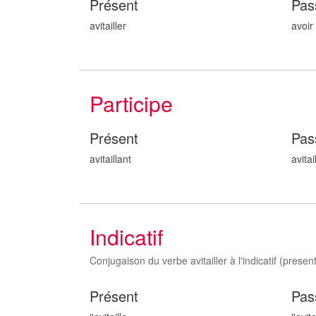
Présent
Pas
avitailler
avoir 
Participe
Présent
Pas
avitaill
ant
avitail
Indicatif
Conjugaison du verbe avitailler à l'indicatif (present,
Présent
Pas