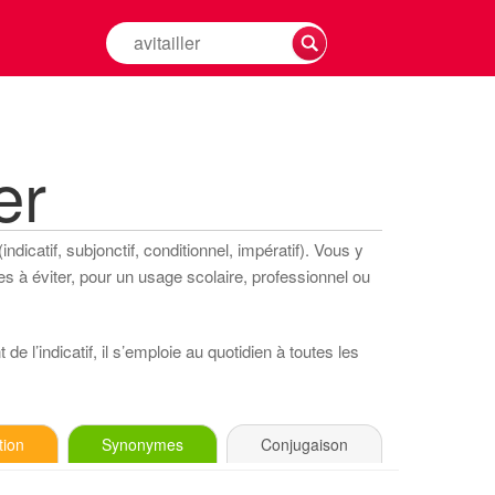
Rechercher
la
conjugaison
d'un
verbe
er
dicatif, subjonctif, conditionnel, impératif). Vous y
s à éviter, pour un usage scolaire, professionnel ou
e l’indicatif, il s’emploie au quotidien à toutes les
tion
Synonymes
Conjugaison