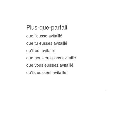
Plus-que-parfait
que j'eusse avitaill
é
que tu eusses avitaill
é
qu'il eût avitaill
é
que nous eussions avitaill
é
que vous eussiez avitaill
é
qu'ils eussent avitaill
é