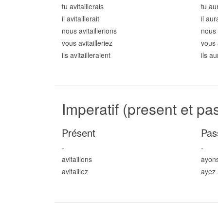
tu avitaill
erais
tu aur
il avitaill
erait
il aura
nous avitaill
erions
nous 
vous avitaill
eriez
vous 
ils avitaill
eraient
ils au
Imperatif (present et pa
Présent
Pas
-
-
avitaill
ons
ayons 
avitaill
ez
ayez a