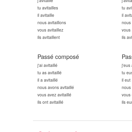
j'avitaill
e
j'avita
tu avitaill
es
tu avi
il avitaill
e
il avit
nous avitaill
ons
nous a
vous avitaill
ez
vous a
ils avitaill
ent
ils avi
Passé composé
Pas
j'ai avitaill
é
j'eus 
tu as avitaill
é
tu eus
il a avitaill
é
il eut 
nous avons avitaill
é
nous 
vous avez avitaill
é
vous 
ils ont avitaill
é
ils eu