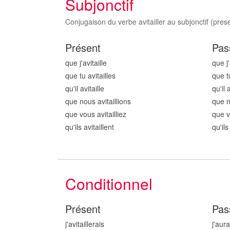
Subjonctif
Conjugaison du verbe avitailler au subjonctif (prese
Présent
Pas
que j'avitaill
e
que j'
que tu avitaill
es
que tu
qu'il avitaill
e
qu'il a
que nous avitaill
ions
que n
que vous avitaill
iez
que v
qu'ils avitaill
ent
qu'ils
Conditionnel
Présent
Pas
j'avitaill
erais
j'aura