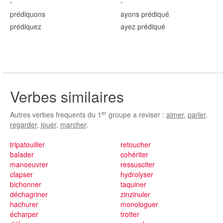
-
-
prédiqu
ons
ayons prédiqu
é
prédiqu
ez
ayez prédiqu
é
Verbes similaires
er
Autres verbes frequents du 1
groupe a reviser :
aimer
,
parler
,
regarder
,
jouer
,
marcher
.
tripatouiller
retoucher
balader
cohériter
manoeuvrer
ressusciter
clapser
hydrolyser
bichonner
taquiner
déchagriner
zinzinuler
hachurer
monologuer
écharper
trotter