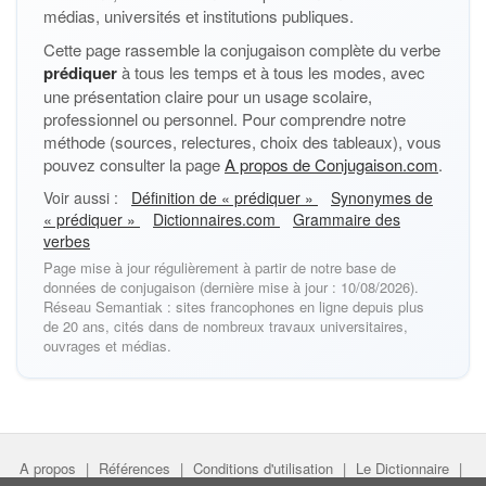
médias, universités et institutions publiques.
Cette page rassemble la conjugaison complète du verbe
prédiquer
à tous les temps et à tous les modes, avec
une présentation claire pour un usage scolaire,
professionnel ou personnel. Pour comprendre notre
méthode (sources, relectures, choix des tableaux), vous
pouvez consulter la page
A propos de Conjugaison.com
.
Voir aussi :
Définition de « prédiquer »
Synonymes de
« prédiquer »
Dictionnaires.com
Grammaire des
verbes
Page mise à jour régulièrement à partir de notre base de
données de conjugaison (dernière mise à jour : 10/08/2026).
Réseau Semantiak : sites francophones en ligne depuis plus
de 20 ans, cités dans de nombreux travaux universitaires,
ouvrages et médias.
A propos
|
Références
|
Conditions d'utilisation
|
Le Dictionnaire
|