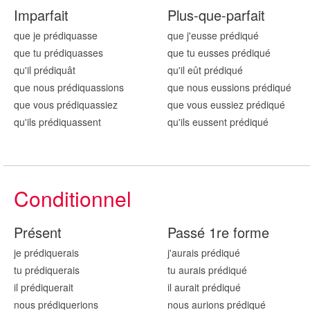
Imparfait
Plus-que-parfait
que je prédiqu
asse
que j'eusse prédiqu
é
que tu prédiqu
asses
que tu eusses prédiqu
é
qu'il prédiqu
ât
qu'il eût prédiqu
é
que nous prédiqu
assions
que nous eussions prédiqu
é
que vous prédiqu
assiez
que vous eussiez prédiqu
é
qu'ils prédiqu
assent
qu'ils eussent prédiqu
é
Conditionnel
Présent
Passé 1re forme
je prédiqu
erais
j'aurais prédiqu
é
tu prédiqu
erais
tu aurais prédiqu
é
il prédiqu
erait
il aurait prédiqu
é
nous prédiqu
erions
nous aurions prédiqu
é