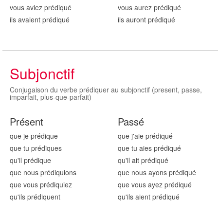
vous aviez prédiqu
é
vous aurez prédiqu
é
ils avaient prédiqu
é
ils auront prédiqu
é
Subjonctif
Conjugaison du verbe prédiquer au subjonctif (present, passe,
imparfait, plus-que-parfait)
Présent
Passé
que je prédiqu
e
que j'aie prédiqu
é
que tu prédiqu
es
que tu aies prédiqu
é
qu'il prédiqu
e
qu'il ait prédiqu
é
que nous prédiqu
ions
que nous ayons prédiqu
é
que vous prédiqu
iez
que vous ayez prédiqu
é
qu'ils prédiqu
ent
qu'ils aient prédiqu
é