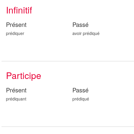
Infinitif
Présent
Passé
prédiquer
avoir prédiqu
é
Participe
Présent
Passé
prédiqu
ant
prédiqu
é