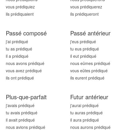
vous prédiqu
iez
vous prédiqu
erez
ils prédiqu
aient
ils prédiqu
eront
Passé composé
Passé antérieur
j'ai prédiqu
é
j'eus prédiqu
é
tu as prédiqu
é
tu eus prédiqu
é
il a prédiqu
é
il eut prédiqu
é
nous avons prédiqu
é
nous eûmes prédiqu
é
vous avez prédiqu
é
vous eûtes prédiqu
é
ils ont prédiqu
é
ils eurent prédiqu
é
Plus-que-parfait
Futur antérieur
j'avais prédiqu
é
j'aurai prédiqu
é
tu avais prédiqu
é
tu auras prédiqu
é
il avait prédiqu
é
il aura prédiqu
é
nous avions prédiqu
é
nous aurons prédiqu
é