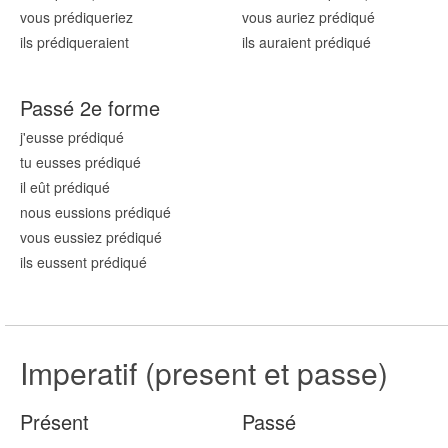
vous prédiqu
eriez
vous auriez prédiqu
é
ils prédiqu
eraient
ils auraient prédiqu
é
Passé 2e forme
j'eusse prédiqu
é
tu eusses prédiqu
é
il eût prédiqu
é
nous eussions prédiqu
é
vous eussiez prédiqu
é
ils eussent prédiqu
é
Imperatif (present et passe)
Présent
Passé