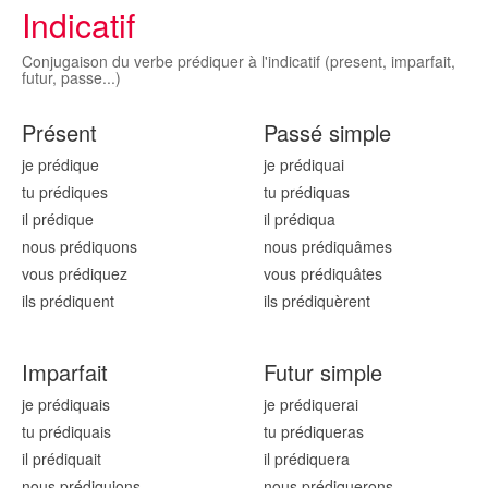
Indicatif
Conjugaison du verbe prédiquer à l'indicatif (present, imparfait,
futur, passe...)
Présent
Passé simple
je prédiqu
e
je prédiqu
ai
tu prédiqu
es
tu prédiqu
as
il prédiqu
e
il prédiqu
a
nous prédiqu
ons
nous prédiqu
âmes
vous prédiqu
ez
vous prédiqu
âtes
ils prédiqu
ent
ils prédiqu
èrent
Imparfait
Futur simple
je prédiqu
ais
je prédiqu
erai
tu prédiqu
ais
tu prédiqu
eras
il prédiqu
ait
il prédiqu
era
nous prédiqu
ions
nous prédiqu
erons