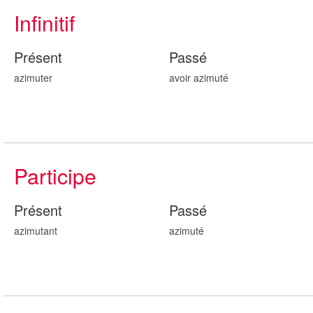
Infinitif
Présent
Passé
azimuter
avoir azimut
é
Participe
Présent
Passé
azimut
ant
azimut
é