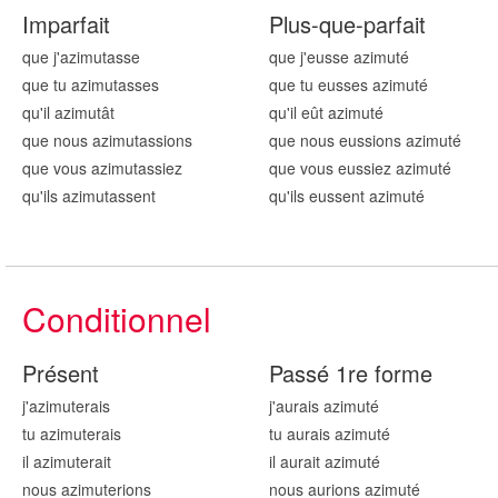
Imparfait
Plus-que-parfait
que j'azimut
asse
que j'eusse azimut
é
que tu azimut
asses
que tu eusses azimut
é
qu'il azimut
ât
qu'il eût azimut
é
que nous azimut
assions
que nous eussions azimut
é
que vous azimut
assiez
que vous eussiez azimut
é
qu'ils azimut
assent
qu'ils eussent azimut
é
Conditionnel
Présent
Passé 1re forme
j'azimut
erais
j'aurais azimut
é
tu azimut
erais
tu aurais azimut
é
il azimut
erait
il aurait azimut
é
nous azimut
erions
nous aurions azimut
é