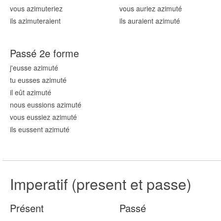
vous azimut
eriez
vous auriez azimut
é
ils azimut
eraient
ils auraient azimut
é
Passé 2e forme
j'eusse azimut
é
tu eusses azimut
é
il eût azimut
é
nous eussions azimut
é
vous eussiez azimut
é
ils eussent azimut
é
Imperatif (present et passe)
Présent
Passé