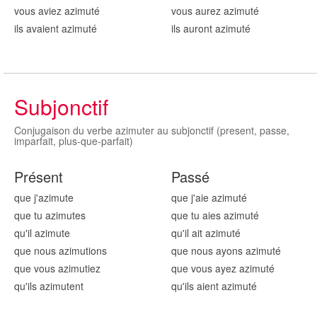
vous aviez azimut
é
vous aurez azimut
é
ils avaient azimut
é
ils auront azimut
é
Subjonctif
Conjugaison du verbe azimuter au subjonctif (present, passe,
imparfait, plus-que-parfait)
Présent
Passé
que j'azimut
e
que j'aie azimut
é
que tu azimut
es
que tu aies azimut
é
qu'il azimut
e
qu'il ait azimut
é
que nous azimut
ions
que nous ayons azimut
é
que vous azimut
iez
que vous ayez azimut
é
qu'ils azimut
ent
qu'ils aient azimut
é