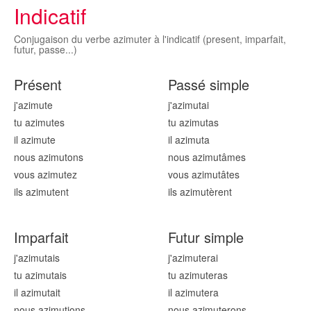
Indicatif
Conjugaison du verbe azimuter à l'indicatif (present, imparfait,
futur, passe...)
Présent
Passé simple
j'azimut
e
j'azimut
ai
tu azimut
es
tu azimut
as
il azimut
e
il azimut
a
nous azimut
ons
nous azimut
âmes
vous azimut
ez
vous azimut
âtes
ils azimut
ent
ils azimut
èrent
Imparfait
Futur simple
j'azimut
ais
j'azimut
erai
tu azimut
ais
tu azimut
eras
il azimut
ait
il azimut
era
nous azimut
ions
nous azimut
erons