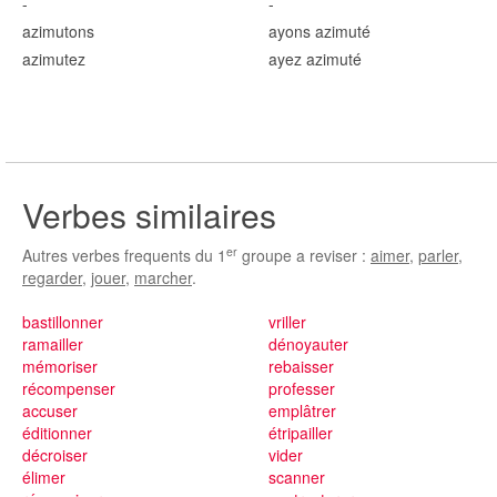
-
-
azimut
ons
ayons azimut
é
azimut
ez
ayez azimut
é
Verbes similaires
er
Autres verbes frequents du 1
groupe a reviser :
aimer
,
parler
,
regarder
,
jouer
,
marcher
.
bastillonner
vriller
ramailler
dénoyauter
mémoriser
rebaisser
récompenser
professer
accuser
emplâtrer
éditionner
étripailler
décroiser
vider
élimer
scanner