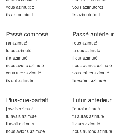
vous azimut
iez
vous azimut
erez
ils azimut
aient
ils azimut
eront
Passé composé
Passé antérieur
j'ai azimut
é
j'eus azimut
é
tu as azimut
é
tu eus azimut
é
il a azimut
é
il eut azimut
é
nous avons azimut
é
nous eûmes azimut
é
vous avez azimut
é
vous eûtes azimut
é
ils ont azimut
é
ils eurent azimut
é
Plus-que-parfait
Futur antérieur
j'avais azimut
é
j'aurai azimut
é
tu avais azimut
é
tu auras azimut
é
il avait azimut
é
il aura azimut
é
nous avions azimut
é
nous aurons azimut
é