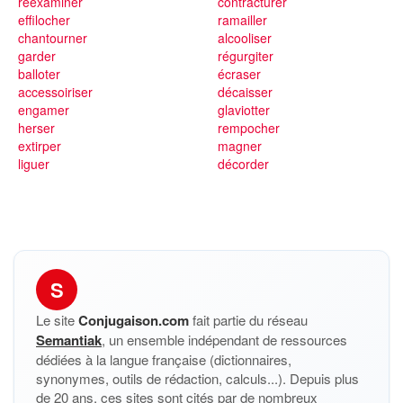
réexaminer
contracturer
effilocher
ramailler
chantourner
alcooliser
garder
régurgiter
balloter
écraser
accessoiriser
décaisser
engamer
glaviotter
herser
rempocher
extirper
magner
liguer
décorder
S
Le site
Conjugaison.com
fait partie du réseau
Semantiak
, un ensemble indépendant de ressources
dédiées à la langue française (dictionnaires,
synonymes, outils de rédaction, calculs...). Depuis plus
de 20 ans, ces sites sont cités par de nombreux