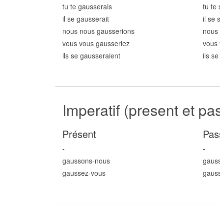
tu te gauss
erais
tu te
il se gauss
erait
il se
nous nous gauss
erions
nous 
vous vous gauss
eriez
vous 
ils se gauss
eraient
ils s
Imperatif (present et pa
Présent
Pas
-
-
gauss
ons
-nous
gaus
gauss
ez
-vous
gaus