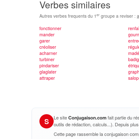
Verbes similaires
er
Autres verbes frequents du 1
groupe a reviser :
a
fonctionner
renfa
mander
gour
garer
entr
créoliser
régul
acharner
madé
turbiner
badi
pindariser
étriq
glaglater
graph
attraper
salop
Le site
Conjugaison.com
fait partie du r
S
outils de rédaction, calculs...). Depuis pl
Cette page rassemble la conjugaison com