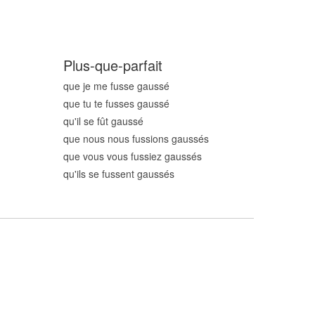
Plus-que-parfait
que je me fusse gauss
é
que tu te fusses gauss
é
qu'il se fût gauss
é
que nous nous fussions gauss
és
que vous vous fussiez gauss
és
qu'ils se fussent gauss
és