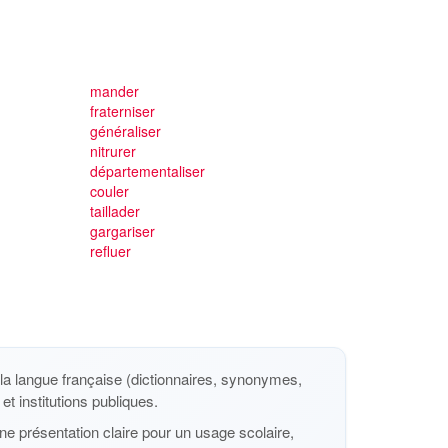
mander
fraterniser
généraliser
nitrurer
départementaliser
couler
taillader
gargariser
refluer
a langue française (dictionnaires, synonymes,
et institutions publiques.
e présentation claire pour un usage scolaire,