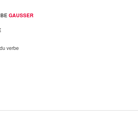
RBE
GAUSSER
E
 du verbe