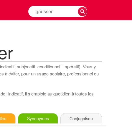
Rechercher
la
conjugaison
d'un
verbe
er
dicatif, subjonctif, conditionnel, impératif). Vous y
s à éviter, pour un usage scolaire, professionnel ou
 l’indicatif, il s’emploie au quotidien à toutes les
tion
Synonymes
Conjugaison