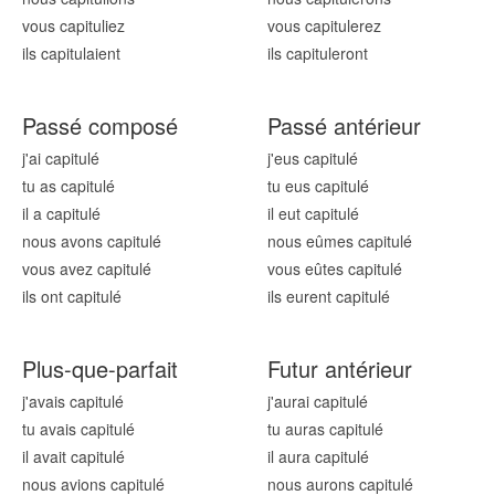
vous capitul
iez
vous capitul
erez
ils capitul
aient
ils capitul
eront
Passé composé
Passé antérieur
j'ai capitul
é
j'eus capitul
é
tu as capitul
é
tu eus capitul
é
il a capitul
é
il eut capitul
é
nous avons capitul
é
nous eûmes capitul
é
vous avez capitul
é
vous eûtes capitul
é
ils ont capitul
é
ils eurent capitul
é
Plus-que-parfait
Futur antérieur
j'avais capitul
é
j'aurai capitul
é
tu avais capitul
é
tu auras capitul
é
il avait capitul
é
il aura capitul
é
nous avions capitul
é
nous aurons capitul
é