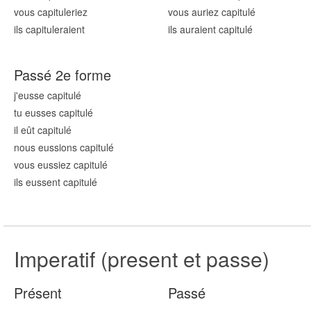
vous capitul
eriez
vous auriez capitul
é
ils capitul
eraient
ils auraient capitul
é
Passé 2e forme
j'eusse capitul
é
tu eusses capitul
é
il eût capitul
é
nous eussions capitul
é
vous eussiez capitul
é
ils eussent capitul
é
Imperatif (present et passe)
Présent
Passé