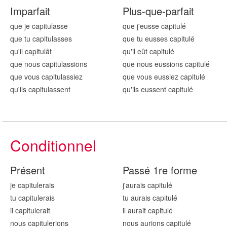
Imparfait
Plus-que-parfait
que je capitul
asse
que j'eusse capitul
é
que tu capitul
asses
que tu eusses capitul
é
qu'il capitul
ât
qu'il eût capitul
é
que nous capitul
assions
que nous eussions capitul
é
que vous capitul
assiez
que vous eussiez capitul
é
qu'ils capitul
assent
qu'ils eussent capitul
é
Conditionnel
Présent
Passé 1re forme
je capitul
erais
j'aurais capitul
é
tu capitul
erais
tu aurais capitul
é
il capitul
erait
il aurait capitul
é
nous capitul
erions
nous aurions capitul
é