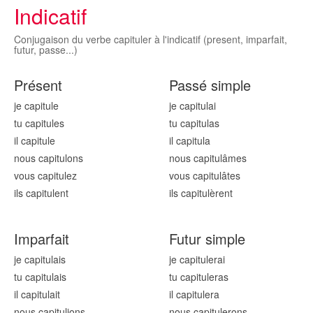
Indicatif
Conjugaison du verbe capituler à l'indicatif (present, imparfait,
futur, passe...)
Présent
Passé simple
je capitul
e
je capitul
ai
tu capitul
es
tu capitul
as
il capitul
e
il capitul
a
nous capitul
ons
nous capitul
âmes
vous capitul
ez
vous capitul
âtes
ils capitul
ent
ils capitul
èrent
Imparfait
Futur simple
je capitul
ais
je capitul
erai
tu capitul
ais
tu capitul
eras
il capitul
ait
il capitul
era
nous capitul
ions
nous capitul
erons