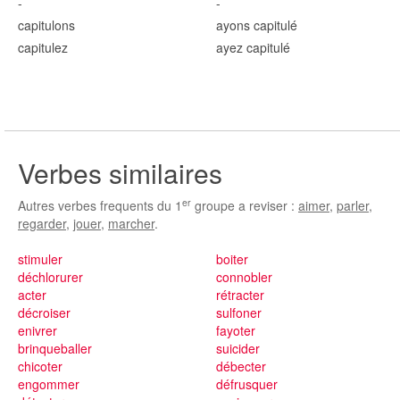
-
-
capitul
ons
ayons capitul
é
capitul
ez
ayez capitul
é
Verbes similaires
er
Autres verbes frequents du 1
groupe a reviser :
aimer
,
parler
,
regarder
,
jouer
,
marcher
.
stimuler
boiter
déchlorurer
connobler
acter
rétracter
décroiser
sulfoner
enivrer
fayoter
brinqueballer
suicider
chicoter
débecter
engommer
défrusquer