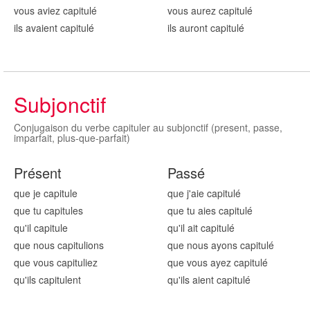
vous aviez capitul
é
vous aurez capitul
é
ils avaient capitul
é
ils auront capitul
é
Subjonctif
Conjugaison du verbe capituler au subjonctif (present, passe,
imparfait, plus-que-parfait)
Présent
Passé
que je capitul
e
que j'aie capitul
é
que tu capitul
es
que tu aies capitul
é
qu'il capitul
e
qu'il ait capitul
é
que nous capitul
ions
que nous ayons capitul
é
que vous capitul
iez
que vous ayez capitul
é
qu'ils capitul
ent
qu'ils aient capitul
é