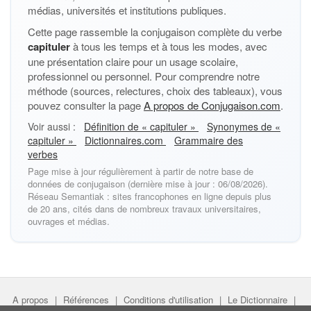
médias, universités et institutions publiques.
Cette page rassemble la conjugaison complète du verbe
capituler
à tous les temps et à tous les modes, avec
une présentation claire pour un usage scolaire,
professionnel ou personnel. Pour comprendre notre
méthode (sources, relectures, choix des tableaux), vous
pouvez consulter la page
A propos de Conjugaison.com
.
Voir aussi :
Définition de « capituler »
Synonymes de «
capituler »
Dictionnaires.com
Grammaire des
verbes
Page mise à jour régulièrement à partir de notre base de
données de conjugaison (dernière mise à jour : 06/08/2026).
Réseau Semantiak : sites francophones en ligne depuis plus
de 20 ans, cités dans de nombreux travaux universitaires,
ouvrages et médias.
A propos
|
Références
|
Conditions d'utilisation
|
Le Dictionnaire
|