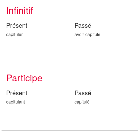
Infinitif
Présent
Passé
capituler
avoir capitul
é
Participe
Présent
Passé
capitul
ant
capitul
é