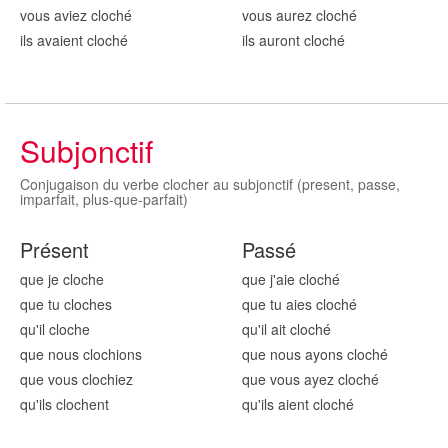
vous aviez cloch
é
vous aurez cloch
é
ils avaient cloch
é
ils auront cloch
é
Subjonctif
Conjugaison du verbe clocher au subjonctif (present, passe,
imparfait, plus-que-parfait)
Présent
Passé
que je cloch
e
que j'aie cloch
é
que tu cloch
es
que tu aies cloch
é
qu'il cloch
e
qu'il ait cloch
é
que nous cloch
ions
que nous ayons cloch
é
que vous cloch
iez
que vous ayez cloch
é
qu'ils cloch
ent
qu'ils aient cloch
é