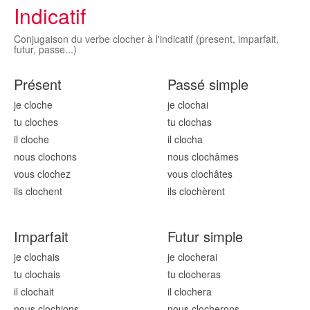
Indicatif
Conjugaison du verbe clocher à l'indicatif (present, imparfait,
futur, passe...)
Présent
Passé simple
je cloch
e
je cloch
ai
tu cloch
es
tu cloch
as
il cloch
e
il cloch
a
nous cloch
ons
nous cloch
âmes
vous cloch
ez
vous cloch
âtes
ils cloch
ent
ils cloch
èrent
Imparfait
Futur simple
je cloch
ais
je cloch
erai
tu cloch
ais
tu cloch
eras
il cloch
ait
il cloch
era
nous cloch
ions
nous cloch
erons