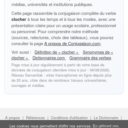
médias, universités et institutions publiques.
Cette page rassemble la conjugaison complète du verbe
clocher
à tous les temps et à tous les modes, avec une
présentation claire pour un usage scolaire, professionnel
ou personnel. Pour comprendre notre méthode
(sources, relectures, choix des tableaux), vous pouvez
consulter la page
A propos de Conjugaison.com
.
Voir aussi :
Définition de « clocher »
Synonymes de «
clocher »
Dictionnaires.com
Grammaire des verbes
Page mise à jour régulièrement à partir de notre base de
données de conjugaison (dernière mise à jour : 09/08/2026).
Réseau Semantiak : sites francophones en ligne depuis plus
de 20 ans, cités dans de nombreux travaux universitaires,
ouvrages et médias.
A propos
|
Références
|
Conditions d'utilisation
|
Le Dictionnaire
|
Faire un lien
|
Liens utiles
Les cookies nous permettent d'offrir nos services. En utilisant nos