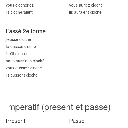
vous cloch
eriez
vous auriez cloch
é
ils cloch
eraient
ils auraient cloch
é
Passé 2e forme
j'eusse cloch
é
tu eusses cloch
é
il eût cloch
é
nous eussions cloch
é
vous eussiez cloch
é
ils eussent cloch
é
Imperatif (present et passe)
Présent
Passé