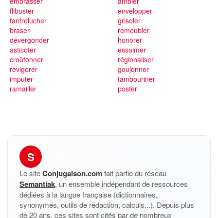
embrasser
ambler
flibuster
envelopper
fanfrelucher
grisoler
braser
remeubler
dévergonder
honorer
asticoter
essaimer
croûtonner
régionaliser
revigorer
goujonner
imputer
tambouriner
ramailler
poster
S
Le site
Conjugaison.com
fait partie du réseau
Semantiak
, un ensemble indépendant de ressources
dédiées à la langue française (dictionnaires,
synonymes, outils de rédaction, calculs...). Depuis plus
de 20 ans, ces sites sont cités par de nombreux