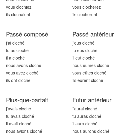
vous cloch
iez
vous cloch
erez
ils cloch
aient
ils cloch
eront
Passé composé
Passé antérieur
j'ai cloch
é
j'eus cloch
é
tu as cloch
é
tu eus cloch
é
il a cloch
é
il eut cloch
é
nous avons cloch
é
nous eûmes cloch
é
vous avez cloch
é
vous eûtes cloch
é
ils ont cloch
é
ils eurent cloch
é
Plus-que-parfait
Futur antérieur
j'avais cloch
é
j'aurai cloch
é
tu avais cloch
é
tu auras cloch
é
il avait cloch
é
il aura cloch
é
nous avions cloch
é
nous aurons cloch
é