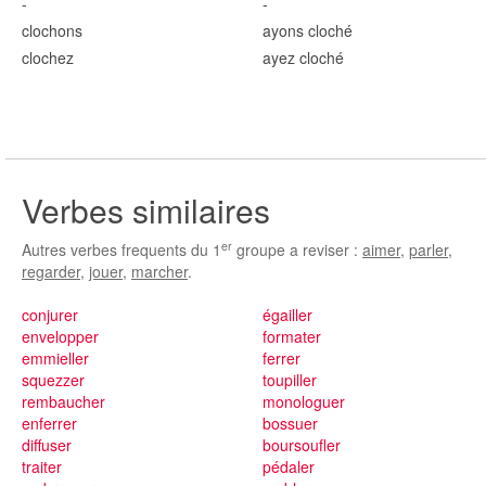
-
-
cloch
ons
ayons cloch
é
cloch
ez
ayez cloch
é
Verbes similaires
er
Autres verbes frequents du 1
groupe a reviser :
aimer
,
parler
,
regarder
,
jouer
,
marcher
.
conjurer
égailler
envelopper
formater
emmieller
ferrer
squezzer
toupiller
rembaucher
monologuer
enferrer
bossuer
diffuser
boursoufler
traiter
pédaler