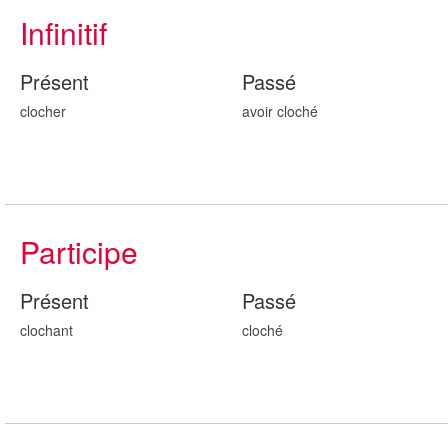
Infinitif
Présent
Passé
clocher
avoir cloch
é
Participe
Présent
Passé
cloch
ant
cloch
é