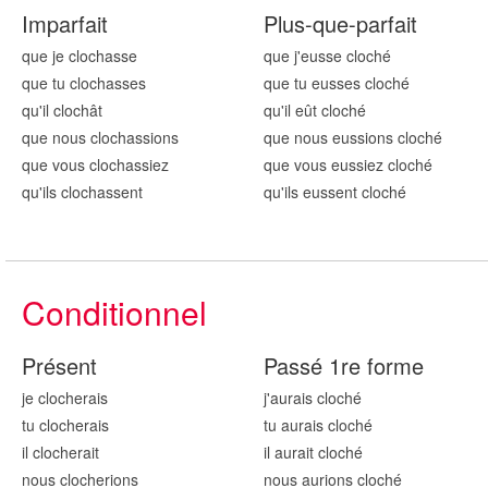
Imparfait
Plus-que-parfait
que je cloch
asse
que j'eusse cloch
é
que tu cloch
asses
que tu eusses cloch
é
qu'il cloch
ât
qu'il eût cloch
é
que nous cloch
assions
que nous eussions cloch
é
que vous cloch
assiez
que vous eussiez cloch
é
qu'ils cloch
assent
qu'ils eussent cloch
é
Conditionnel
Présent
Passé 1re forme
je cloch
erais
j'aurais cloch
é
tu cloch
erais
tu aurais cloch
é
il cloch
erait
il aurait cloch
é
nous cloch
erions
nous aurions cloch
é