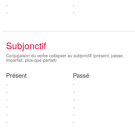
-
-
-
-
Subjonctif
Conjugaison du verbe collapser au subjonctif (present, passe,
imparfait, plus-que-parfait)
Présent
Passé
-
-
-
-
-
-
-
-
-
-
-
-