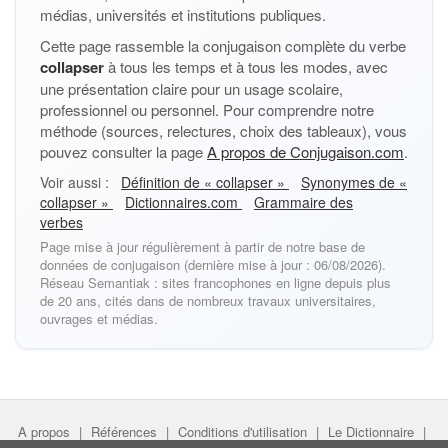
médias, universités et institutions publiques.
Cette page rassemble la conjugaison complète du verbe
collapser
à tous les temps et à tous les modes, avec
une présentation claire pour un usage scolaire,
professionnel ou personnel. Pour comprendre notre
méthode (sources, relectures, choix des tableaux), vous
pouvez consulter la page
A propos de Conjugaison.com
.
Voir aussi :
Définition de « collapser »
Synonymes de «
collapser »
Dictionnaires.com
Grammaire des
verbes
Page mise à jour régulièrement à partir de notre base de
données de conjugaison (dernière mise à jour : 06/08/2026).
Réseau Semantiak : sites francophones en ligne depuis plus
de 20 ans, cités dans de nombreux travaux universitaires,
ouvrages et médias.
A propos
|
Références
|
Conditions d'utilisation
|
Le Dictionnaire
|