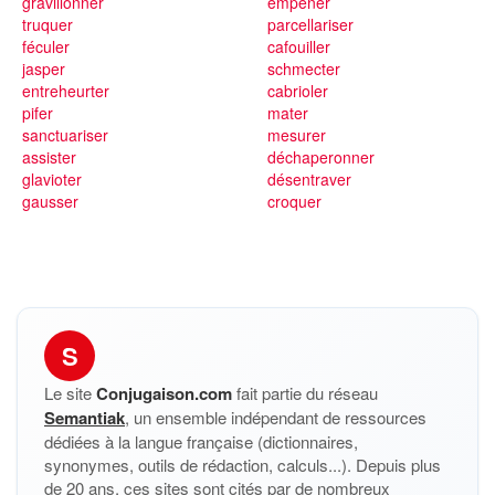
gravillonner
empêner
truquer
parcellariser
féculer
cafouiller
jasper
schmecter
entreheurter
cabrioler
pifer
mater
sanctuariser
mesurer
assister
déchaperonner
glavioter
désentraver
gausser
croquer
S
Le site
Conjugaison.com
fait partie du réseau
Semantiak
, un ensemble indépendant de ressources
dédiées à la langue française (dictionnaires,
synonymes, outils de rédaction, calculs...). Depuis plus
de 20 ans, ces sites sont cités par de nombreux