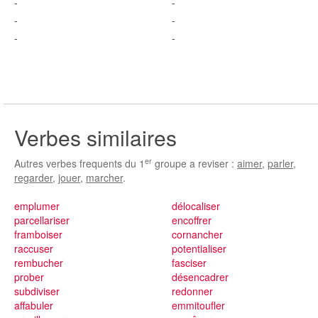
-
-
-
-
-
-
Verbes similaires
er
Autres verbes frequents du 1
groupe a reviser :
aimer
,
parler
,
regarder
,
jouer
,
marcher
.
emplumer
délocaliser
parcellariser
encoffrer
framboiser
cornancher
raccuser
potentialiser
rembucher
fasciser
prober
désencadrer
subdiviser
redonner
affabuler
emmitoufler