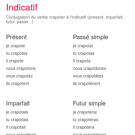
Indicatif
Conjugaison du verbe crapoter à l'indicatif (present, imparfait,
futur, passe...)
Présent
Passé simple
je crapot
e
je crapot
ai
tu crapot
es
tu crapot
as
il crapot
e
il crapot
a
nous crapot
ons
nous crapot
âmes
vous crapot
ez
vous crapot
âtes
ils crapot
ent
ils crapot
èrent
Imparfait
Futur simple
je crapot
ais
je crapot
erai
tu crapot
ais
tu crapot
eras
il crapot
ait
il crapot
era
nous crapot
ions
nous crapot
erons