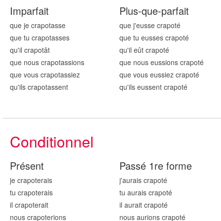
Imparfait
Plus-que-parfait
que je crapot
asse
que j'eusse crapot
é
que tu crapot
asses
que tu eusses crapot
é
qu'il crapot
ât
qu'il eût crapot
é
que nous crapot
assions
que nous eussions crapot
é
que vous crapot
assiez
que vous eussiez crapot
é
qu'ils crapot
assent
qu'ils eussent crapot
é
Conditionnel
Présent
Passé 1re forme
je crapot
erais
j'aurais crapot
é
tu crapot
erais
tu aurais crapot
é
il crapot
erait
il aurait crapot
é
nous crapot
erions
nous aurions crapot
é