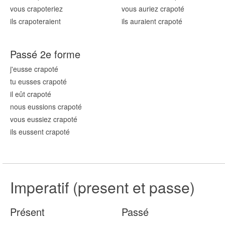
vous crapot
eriez
vous auriez crapot
é
ils crapot
eraient
ils auraient crapot
é
Passé 2e forme
j'eusse crapot
é
tu eusses crapot
é
il eût crapot
é
nous eussions crapot
é
vous eussiez crapot
é
ils eussent crapot
é
Imperatif (present et passe)
Présent
Passé