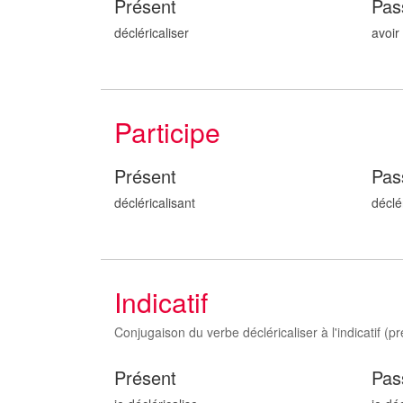
Présent
Pas
décléricaliser
avoir
Participe
Présent
Pas
décléricalis
ant
déclé
Indicatif
Conjugaison du verbe décléricaliser à l'indicatif (pre
Présent
Pas