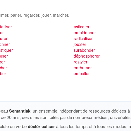
imer
,
parler
,
regarder
,
jouer
,
marcher
.
talliser
asticoter
er
embidonner
urer
radicaliser
onner
jouxter
stiquer
surabonder
iner
déphosphorer
per
restyler
cher
enrhumer
ober
emballer
éseau
Semantiak
, un ensemble indépendant de ressources dédiées à l
us de 20 ans, ces sites sont cités par de nombreux médias, universités 
plète du verbe
décléricaliser
à tous les temps et à tous les modes, a