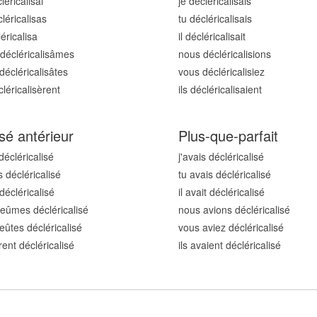
léricalis
ai
je décléricalis
ais
léricalis
as
tu décléricalis
ais
léricalis
a
il décléricalis
ait
décléricalis
âmes
nous décléricalis
ions
décléricalis
âtes
vous décléricalis
iez
cléricalis
èrent
ils décléricalis
aient
sé antérieur
Plus-que-parfait
décléricalis
é
j'avais décléricalis
é
s décléricalis
é
tu avais décléricalis
é
 décléricalis
é
il avait décléricalis
é
eûmes décléricalis
é
nous avions décléricalis
é
eûtes décléricalis
é
vous aviez décléricalis
é
rent décléricalis
é
ils avaient décléricalis
é