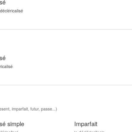
sé
 décléricalis
é
sé
ricalis
é
sent, imparfait, futur, passe...)
sé simple
Imparfait