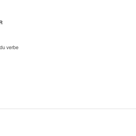
R
 du verbe