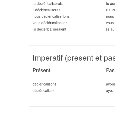
tu décléricalis
erais
tu au
il décléricalis
erait
il aur
nous décléricalis
erions
nous 
vous décléricalis
eriez
vous 
ils décléricalis
eraient
ils au
Imperatif (present et pa
Présent
Pas
-
-
décléricalis
ons
ayons
décléricalis
ez
ayez 