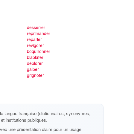
desserrer
réprimander
reparler
revigorer
boquillonner
blablater
déplorer
galber
grignoter
a langue française (dictionnaires, synonymes,
et institutions publiques.
vec une présentation claire pour un usage