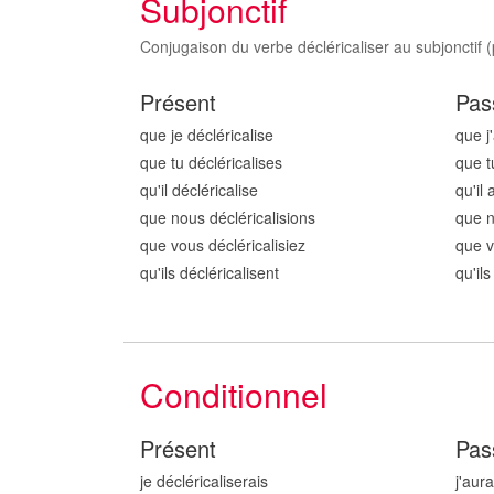
Subjonctif
Conjugaison du verbe décléricaliser au subjonctif (
Présent
Pas
que je décléricalis
e
que j'
que tu décléricalis
es
que t
qu'il décléricalis
e
qu'il 
que nous décléricalis
ions
que n
que vous décléricalis
iez
que v
qu'ils décléricalis
ent
qu'ils
Conditionnel
Présent
Pas
je décléricalis
erais
j'aura