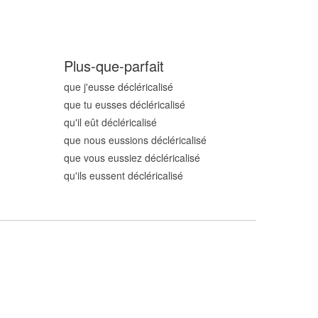
Plus-que-parfait
que j'eusse décléricalis
é
que tu eusses décléricalis
é
qu'il eût décléricalis
é
que nous eussions décléricalis
é
que vous eussiez décléricalis
é
qu'ils eussent décléricalis
é