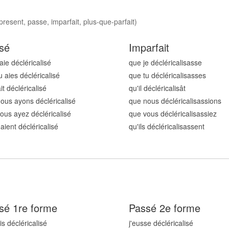
present, passe, imparfait, plus-que-parfait)
sé
Imparfait
aie décléricalis
é
que je décléricalis
asse
u aies décléricalis
é
que tu décléricalis
asses
ait décléricalis
é
qu'il décléricalis
ât
ous ayons décléricalis
é
que nous décléricalis
assions
ous ayez décléricalis
é
que vous décléricalis
assiez
 aient décléricalis
é
qu'ils décléricalis
assent
sé 1re forme
Passé 2e forme
is décléricalis
é
j'eusse décléricalis
é