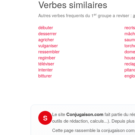
Verbes similaires
er
Autres verbes frequents du 1
groupe a reviser :
a
débuter
recris
desserrer
mâch
agricher
saum
vulganiser
torch
ressembler
dome
regimber
houss
téléviser
recla
intenter
pitan
bitturer
engl
Le site
Conjugaison.com
fait partie du r
S
outils de rédaction, calculs...). Depuis pl
Cette page rassemble la conjugaison com