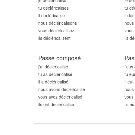
je décléricalis
e
je déc
tu décléricalis
es
tu déc
il décléricalis
e
il déc
nous décléricalis
ons
nous 
vous décléricalis
ez
vous 
ils décléricalis
ent
ils dé
Passé composé
Pas
j'ai décléricalis
é
j'eus 
tu as décléricalis
é
tu eu
il a décléricalis
é
il eut
nous avons décléricalis
é
nous 
vous avez décléricalis
é
vous 
ils ont décléricalis
é
ils eu