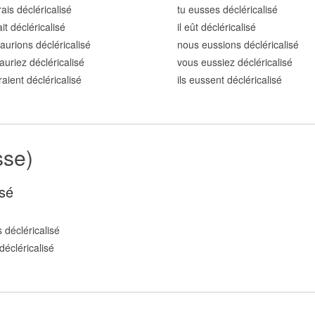
rais décléricalis
é
tu eusses décléricalis
é
ait décléricalis
é
il eût décléricalis
é
aurions décléricalis
é
nous eussions décléricalis
é
auriez décléricalis
é
vous eussiez décléricalis
é
raient décléricalis
é
ils eussent décléricalis
é
sse)
sé
 décléricalis
é
décléricalis
é