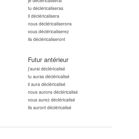
je décléricalis
erai
tu décléricalis
eras
il décléricalis
era
nous décléricalis
erons
vous décléricalis
erez
ils décléricalis
eront
Futur antérieur
j'aurai décléricalis
é
tu auras décléricalis
é
il aura décléricalis
é
nous aurons décléricalis
é
vous aurez décléricalis
é
ils auront décléricalis
é