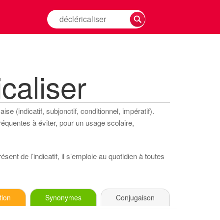
Rechercher
la
conjugaison
d'un
verbe
caliser
e (indicatif, subjonctif, conditionnel, impératif).
réquentes à éviter, pour un usage scolaire,
sent de l’indicatif, il s’emploie au quotidien à toutes
tion
Synonymes
Conjugaison