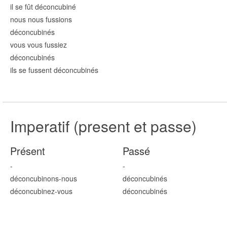
il se fût déconcubin
é
nous nous fussions
déconcubin
és
vous vous fussiez
déconcubin
és
ils se fussent déconcubin
és
Imperatif (present et passe)
Présent
Passé
-
-
déconcubin
ons
-nous
déconcubin
és
déconcubin
ez
-vous
déconcubin
és