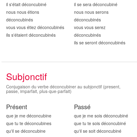
il s'était déconcubin
é
il se sera déconcubin
é
nous nous étions
nous nous serons
déconcubin
és
déconcubin
és
vous vous étiez déconcubin
és
vous vous serez
ils s'étaient déconcubin
és
déconcubin
és
ils se seront déconcubin
és
Subjonctif
Conjugaison du verbe déconcubiner au subjonctif (present,
passe, imparfait, plus-que-parfait)
Présent
Passé
que je me déconcubin
e
que je me sois déconcubin
é
que tu te déconcubin
es
que tu te sois déconcubin
é
qu'il se déconcubin
e
qu'il se soit déconcubin
é