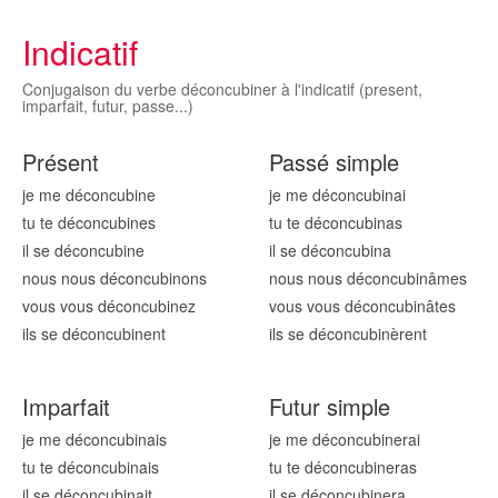
Indicatif
Conjugaison du verbe déconcubiner à l'indicatif (present,
imparfait, futur, passe...)
Présent
Passé simple
je me déconcubin
e
je me déconcubin
ai
tu te déconcubin
es
tu te déconcubin
as
il se déconcubin
e
il se déconcubin
a
nous nous déconcubin
ons
nous nous déconcubin
âmes
vous vous déconcubin
ez
vous vous déconcubin
âtes
ils se déconcubin
ent
ils se déconcubin
èrent
Imparfait
Futur simple
je me déconcubin
ais
je me déconcubin
erai
tu te déconcubin
ais
tu te déconcubin
eras
il se déconcubin
ait
il se déconcubin
era