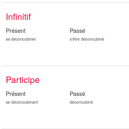
Infinitif
Présent
Passé
se déconcubiner
s'être déconcubin
é
Participe
Présent
Passé
se déconcubin
ant
déconcubin
é