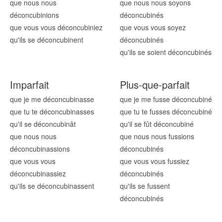
que nous nous
que nous nous soyons
déconcubin
ions
déconcubin
és
que vous vous déconcubin
iez
que vous vous soyez
qu'ils se déconcubin
ent
déconcubin
és
qu'ils se soient déconcubin
és
Imparfait
Plus-que-parfait
que je me déconcubin
asse
que je me fusse déconcubin
é
que tu te déconcubin
asses
que tu te fusses déconcubin
é
qu'il se déconcubin
ât
qu'il se fût déconcubin
é
que nous nous
que nous nous fussions
déconcubin
assions
déconcubin
és
que vous vous
que vous vous fussiez
déconcubin
assiez
déconcubin
és
qu'ils se déconcubin
assent
qu'ils se fussent
déconcubin
és