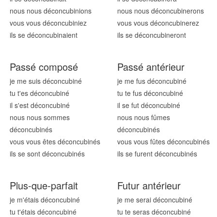
nous nous déconcubin
ions
nous nous déconcubin
erons
vous vous déconcubin
iez
vous vous déconcubin
erez
ils se déconcubin
aient
ils se déconcubin
eront
Passé composé
Passé antérieur
je me suis déconcubin
é
je me fus déconcubin
é
tu t'es déconcubin
é
tu te fus déconcubin
é
il s'est déconcubin
é
il se fut déconcubin
é
nous nous sommes
nous nous fûmes
déconcubin
és
déconcubin
és
vous vous êtes déconcubin
és
vous vous fûtes déconcubin
és
ils se sont déconcubin
és
ils se furent déconcubin
és
Plus-que-parfait
Futur antérieur
je m'étais déconcubin
é
je me serai déconcubin
é
tu t'étais déconcubin
é
tu te seras déconcubin
é