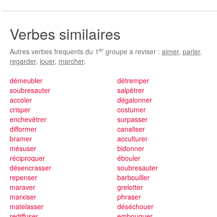
Verbes similaires
er
Autres verbes frequents du 1
groupe a reviser :
aimer
,
parler
,
regarder
,
jouer
,
marcher
.
démeubler
détremper
soubresauter
salpêtrer
accoler
dégalonner
crisper
costumer
enchevêtrer
surpasser
difformer
canaliser
bramer
acculturer
mésuser
bidonner
réciproquer
ébouler
désencrasser
soubresauter
repenser
barbouiller
maraver
grelotter
marxiser
phraser
matelasser
déséchouer
rediffuser
embouquer