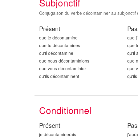
Subjonctif
Conjugaison du verbe décontaminer au subjonctif (p
Présent
Pas
que je décontamin
e
que j
que tu décontamin
es
que t
qu'il décontamin
e
qu'il
que nous décontamin
ions
que 
que vous décontamin
iez
que 
qu'ils décontamin
ent
qu'il
Conditionnel
Présent
Pas
je décontamin
erais
j'aur