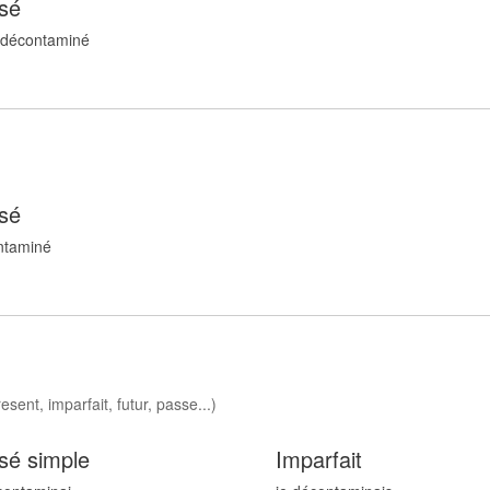
sé
 décontamin
é
sé
ntamin
é
sent, imparfait, futur, passe...)
sé simple
Imparfait