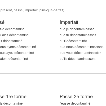
resent, passe, imparfait, plus-que-parfait)
sé
Imparfait
'aie décontamin
é
que je décontamin
asse
u aies décontamin
é
que tu décontamin
asses
 ait décontamin
é
qu'il décontamin
ât
nous ayons décontamin
é
que nous décontamin
assions
vous ayez décontamin
é
que vous décontamin
assiez
s aient décontamin
é
qu'ils décontamin
assent
sé 1re forme
Passé 2e forme
ais décontamin
é
j'eusse décontamin
é