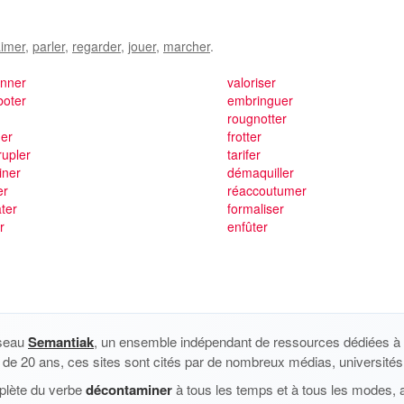
imer
,
parler
,
regarder
,
jouer
,
marcher
.
onner
valoriser
boter
embringuer
rougnotter
er
frotter
upler
tarifer
iner
démaquiller
er
réaccoutumer
ter
formaliser
r
enfûter
éseau
Semantiak
, un ensemble indépendant de ressources dédiées à l
us de 20 ans, ces sites sont cités par de nombreux médias, universités 
plète du verbe
décontaminer
à tous les temps et à tous les modes, 