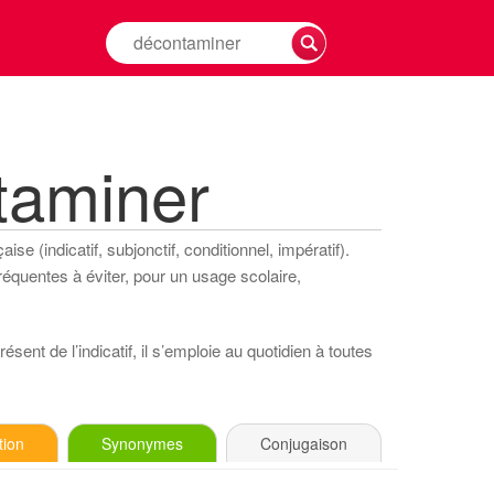
Rechercher
la
conjugaison
d'un
verbe
taminer
se (indicatif, subjonctif, conditionnel, impératif).
réquentes à éviter, pour un usage scolaire,
sent de l’indicatif, il s’emploie au quotidien à toutes
tion
Synonymes
Conjugaison