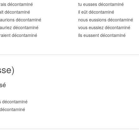
rais décontamin
é
tu eusses décontamin
é
rait décontamin
é
il eût décontamin
é
 aurions décontamin
é
nous eussions décontamin
é
auriez décontamin
é
vous eussiez décontamin
é
uraient décontamin
é
ils eussent décontamin
é
sse)
sé
s décontamin
é
 décontamin
é