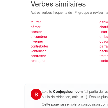
Verbes similaires
er
Autres verbes frequents du 1
groupe a reviser :
a
fourrer
gabi
pâmer
chari
cocoter
tinter
encombrer
embu
hiverner
quadr
contrebuter
parra
ventouser
bâch
contraster
tréma
réadapter
conte
Le site
Conjugaison.com
fait partie du r
S
outils de rédaction, calculs...). Depuis pl
Cette page rassemble la conjugaison com