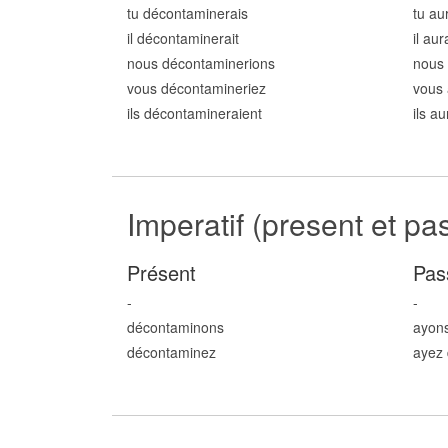
tu décontamin
erais
tu au
il décontamin
erait
il au
nous décontamin
erions
nous
vous décontamin
eriez
vous 
ils décontamin
eraient
ils a
Imperatif (present et pa
Présent
Pas
-
-
décontamin
ons
ayon
décontamin
ez
ayez