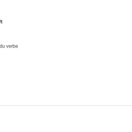
R
 du verbe