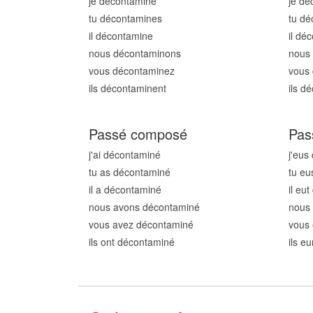
je décontamin
e
je dé
tu décontamin
es
tu dé
il décontamin
e
il dé
nous décontamin
ons
nous
vous décontamin
ez
vous
ils décontamin
ent
ils d
Passé composé
Pas
j'ai décontamin
é
j'eus
tu as décontamin
é
tu eu
il a décontamin
é
il eu
nous avons décontamin
é
nous
vous avez décontamin
é
vous
ils ont décontamin
é
ils e