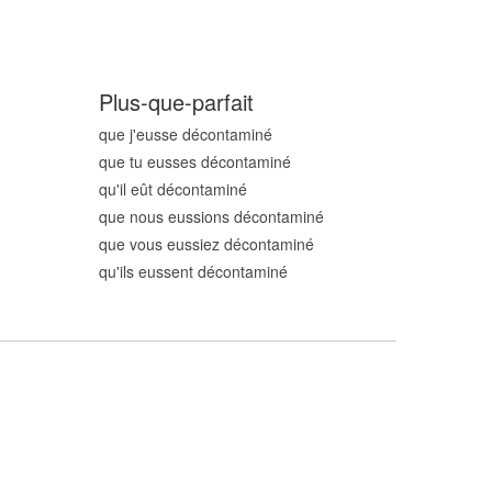
Plus-que-parfait
que j'eusse décontamin
é
que tu eusses décontamin
é
qu'il eût décontamin
é
que nous eussions décontamin
é
que vous eussiez décontamin
é
qu'ils eussent décontamin
é