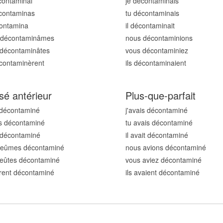
contamin
ai
je décontamin
ais
contamin
as
tu décontamin
ais
contamin
a
il décontamin
ait
 décontamin
âmes
nous décontamin
ions
 décontamin
âtes
vous décontamin
iez
écontamin
èrent
ils décontamin
aient
sé antérieur
Plus-que-parfait
 décontamin
é
j'avais décontamin
é
s décontamin
é
tu avais décontamin
é
t décontamin
é
il avait décontamin
é
 eûmes décontamin
é
nous avions décontamin
é
 eûtes décontamin
é
vous aviez décontamin
é
urent décontamin
é
ils avaient décontamin
é