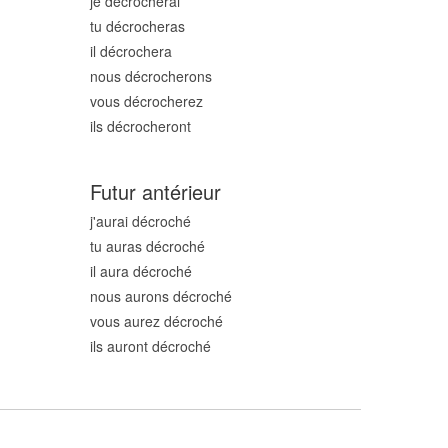
je décroch
erai
tu décroch
eras
il décroch
era
nous décroch
erons
vous décroch
erez
ils décroch
eront
Futur antérieur
j'aurai décroch
é
tu auras décroch
é
il aura décroch
é
nous aurons décroch
é
vous aurez décroch
é
ils auront décroch
é