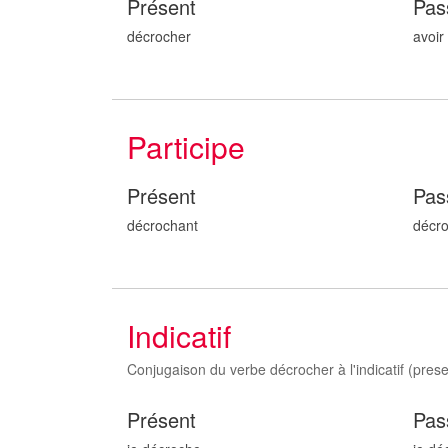
Présent
Pas
décrocher
avoir
Participe
Présent
Pas
décroch
ant
décr
Indicatif
Conjugaison du verbe décrocher à l'indicatif (present
Présent
Pas