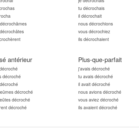
croch
ai
je décroch
ais
croch
as
tu décroch
ais
croch
a
il décroch
ait
 décroch
âmes
nous décroch
ions
 décroch
âtes
vous décroch
iez
écroch
èrent
ils décroch
aient
sé antérieur
Plus-que-parfait
 décroch
é
j'avais décroch
é
s décroch
é
tu avais décroch
é
t décroch
é
il avait décroch
é
 eûmes décroch
é
nous avions décroch
é
eûtes décroch
é
vous aviez décroch
é
urent décroch
é
ils avaient décroch
é