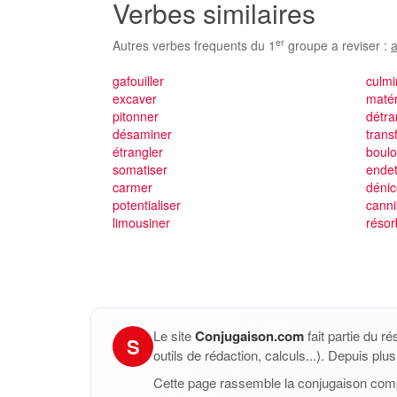
Verbes similaires
er
Autres verbes frequents du 1
groupe a reviser :
a
gafouiller
culmi
excaver
matér
pitonner
détr
désaminer
trans
étrangler
boul
somatiser
endet
carmer
dénic
potentialiser
canni
limousiner
résor
Le site
Conjugaison.com
fait partie du r
S
outils de rédaction, calculs...). Depuis pl
Cette page rassemble la conjugaison com