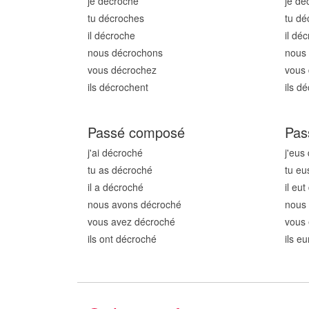
je décroch
e
je dé
tu décroch
es
tu dé
il décroch
e
il dé
nous décroch
ons
nous
vous décroch
ez
vous
ils décroch
ent
ils d
Passé composé
Pas
j'ai décroch
é
j'eus
tu as décroch
é
tu eu
il a décroch
é
il eu
nous avons décroch
é
nous
vous avez décroch
é
vous 
ils ont décroch
é
ils e