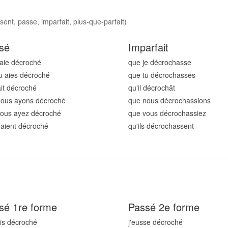
ent, passe, imparfait, plus-que-parfait)
sé
Imparfait
'aie décroch
é
que je décroch
asse
u aies décroch
é
que tu décroch
asses
 ait décroch
é
qu'il décroch
ât
nous ayons décroch
é
que nous décroch
assions
vous ayez décroch
é
que vous décroch
assiez
s aient décroch
é
qu'ils décroch
assent
sé 1re forme
Passé 2e forme
ais décroch
é
j'eusse décroch
é