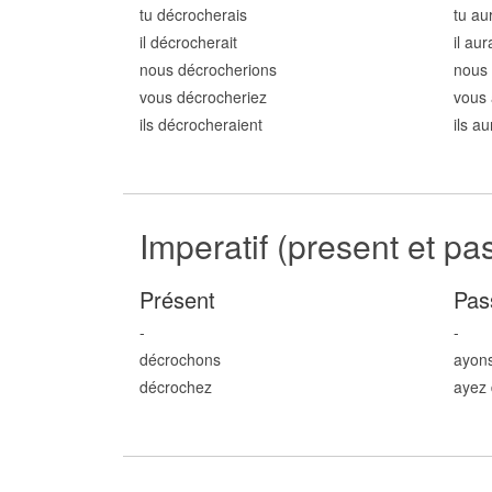
tu décroch
erais
tu au
il décroch
erait
il au
nous décroch
erions
nous 
vous décroch
eriez
vous 
ils décroch
eraient
ils a
Imperatif (present et pa
Présent
Pas
-
-
décroch
ons
ayon
décroch
ez
ayez