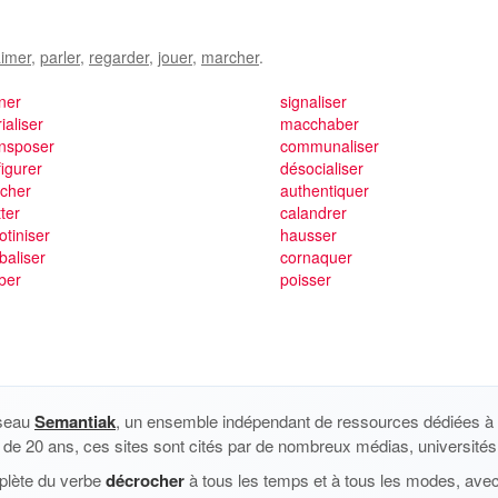
imer
,
parler
,
regarder
,
jouer
,
marcher
.
ner
signaliser
ialiser
macchaber
ansposer
communaliser
figurer
désocialiser
ocher
authentiquer
ter
calandrer
otiniser
hausser
baliser
cornaquer
ber
poisser
éseau
Semantiak
, un ensemble indépendant de ressources dédiées à l
us de 20 ans, ces sites sont cités par de nombreux médias, universités 
plète du verbe
décrocher
à tous les temps et à tous les modes, avec