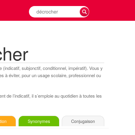
Rechercher
la
conjugaison
d'un
verbe
cher
indicatif, subjonctif, conditionnel, impératif). Vous y
s à éviter, pour un usage scolaire, professionnel ou
t de l’indicatif, il s’emploie au quotidien à toutes les
tion
Synonymes
Conjugaison