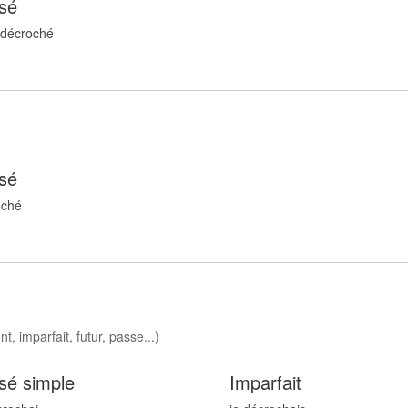
sé
 décroch
é
sé
och
é
, imparfait, futur, passe...)
sé simple
Imparfait