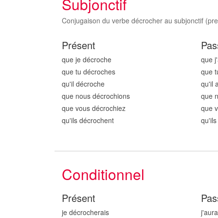
Subjonctif
Conjugaison du verbe décrocher au subjonctif (pres
Présent
Pas
que je décroch
e
que j
que tu décroch
es
que t
qu'il décroch
e
qu'il
que nous décroch
ions
que 
que vous décroch
iez
que 
qu'ils décroch
ent
qu'il
Conditionnel
Présent
Pas
je décroch
erais
j'aur