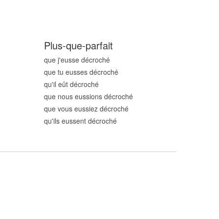
Plus-que-parfait
que j'eusse décroch
é
que tu eusses décroch
é
qu'il eût décroch
é
que nous eussions décroch
é
que vous eussiez décroch
é
qu'ils eussent décroch
é