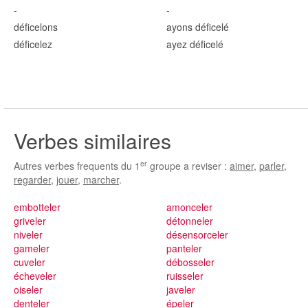
-
-
défic
elons
ayons défic
elé
défic
elez
ayez défic
elé
Verbes similaires
er
Autres verbes frequents du 1
groupe a reviser :
aimer
,
parler
,
regarder
,
jouer
,
marcher
.
embotteler
amonceler
griveler
détonneler
niveler
désensorceler
gameler
panteler
cuveler
débosseler
écheveler
ruisseler
oiseler
javeler
denteler
épeler