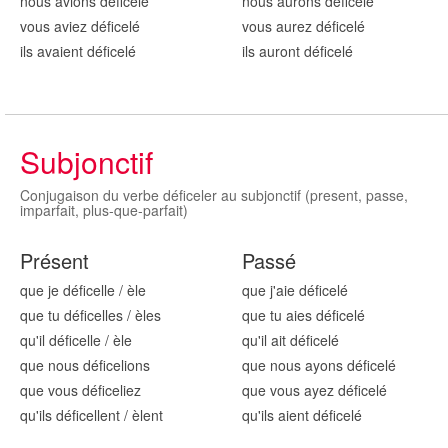
nous avions défic
elé
nous aurons défic
elé
vous aviez défic
elé
vous aurez défic
elé
ils avaient défic
elé
ils auront défic
elé
Subjonctif
Conjugaison du verbe déficeler au subjonctif (present, passe,
imparfait, plus-que-parfait)
Présent
Passé
que je défic
elle
/
èle
que j'aie défic
elé
que tu défic
elles
/
èles
que tu aies défic
elé
qu'il défic
elle
/
èle
qu'il ait défic
elé
que nous défic
elions
que nous ayons défic
elé
que vous défic
eliez
que vous ayez défic
elé
qu'ils défic
ellent
/
èlent
qu'ils aient défic
elé