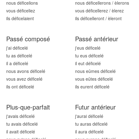
nous défic
elions
nous défic
ellerons
/
èlerons
vous défic
eliez
vous défic
ellerez
/
èlerez
ils défic
elaient
ils défic
elleront
/
èleront
Passé composé
Passé antérieur
j'ai défic
elé
j'eus défic
elé
tu as défic
elé
tu eus défic
elé
il a défic
elé
il eut défic
elé
nous avons défic
elé
nous eûmes défic
elé
vous avez défic
elé
vous eûtes défic
elé
ils ont défic
elé
ils eurent défic
elé
Plus-que-parfait
Futur antérieur
j'avais défic
elé
j'aurai défic
elé
tu avais défic
elé
tu auras défic
elé
il avait défic
elé
il aura défic
elé