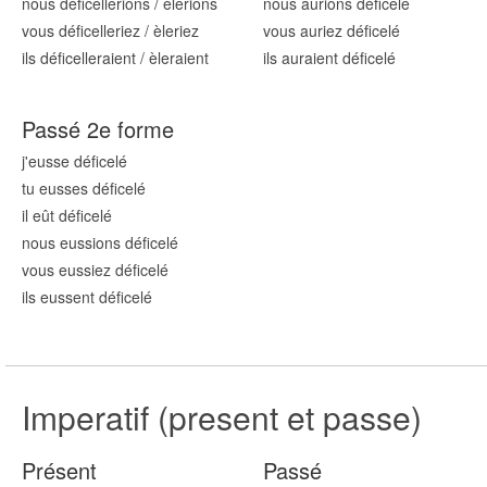
nous défic
ellerions
/
èlerions
nous aurions défic
elé
vous défic
elleriez
/
èleriez
vous auriez défic
elé
ils défic
elleraient
/
èleraient
ils auraient défic
elé
Passé 2e forme
j'eusse défic
elé
tu eusses défic
elé
il eût défic
elé
nous eussions défic
elé
vous eussiez défic
elé
ils eussent défic
elé
Imperatif (present et passe)
Présent
Passé