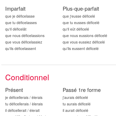
Imparfait
Plus-que-parfait
que je défic
elasse
que j'eusse défic
elé
que tu défic
elasses
que tu eusses défic
elé
qu'il défic
elât
qu'il eût défic
elé
que nous défic
elassions
que nous eussions défic
elé
que vous défic
elassiez
que vous eussiez défic
elé
qu'ils défic
elassent
qu'ils eussent défic
elé
Conditionnel
Présent
Passé 1re forme
je défic
ellerais
/
èlerais
j'aurais défic
elé
tu défic
ellerais
/
èlerais
tu aurais défic
elé
il défic
ellerait
/
èlerait
il aurait défic
elé