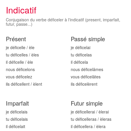
Indicatif
Conjugaison du verbe déficeler à l'indicatif (present, imparfait,
futur, passe...)
Présent
Passé simple
je défic
elle
/
èle
je défic
elai
tu défic
elles
/
èles
tu défic
elas
il défic
elle
/
èle
il défic
ela
nous défic
elons
nous défic
elâmes
vous défic
elez
vous défic
elâtes
ils défic
ellent
/
èlent
ils défic
elèrent
Imparfait
Futur simple
je défic
elais
je défic
ellerai
/
èlerai
tu défic
elais
tu défic
elleras
/
èleras
il défic
elait
il défic
ellera
/
èlera