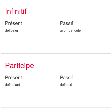
Infinitif
Présent
Passé
déficeler
avoir défic
elé
Participe
Présent
Passé
défic
elant
défic
elé