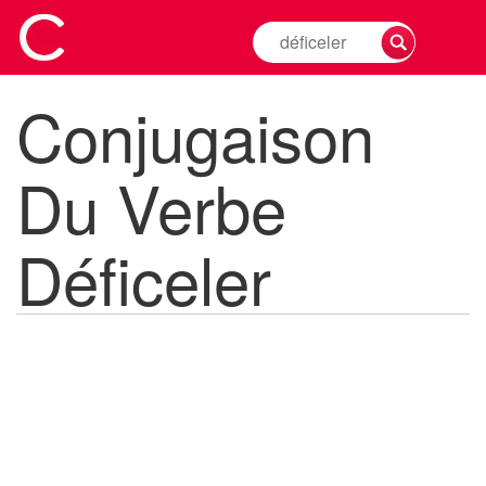
Rechercher
la
conjugaison
Conjugaison
d'un
verbe
Du Verbe
Déficeler