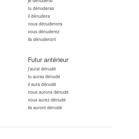
je dénud
erai
tu dénud
eras
il dénud
era
nous dénud
erons
vous dénud
erez
ils dénud
eront
Futur antérieur
j'aurai dénud
é
tu auras dénud
é
il aura dénud
é
nous aurons dénud
é
vous aurez dénud
é
ils auront dénud
é