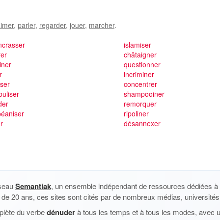
imer
,
parler
,
regarder
,
jouer
,
marcher
.
ncrasser
islamiser
rer
châtaigner
iner
questionner
r
incriminer
iser
concentrer
uliser
shampooiner
der
remorquer
péaniser
ripoliner
r
désannexer
éseau
Semantiak
, un ensemble indépendant de ressources dédiées à l
us de 20 ans, ces sites sont cités par de nombreux médias, universités 
plète du verbe
dénuder
à tous les temps et à tous les modes, avec u