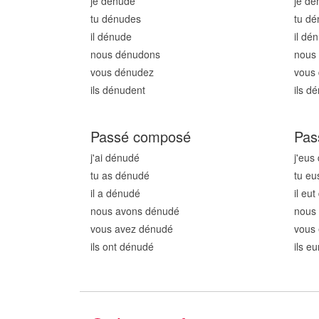
je dénud
e
je dé
tu dénud
es
tu d
il dénud
e
il dé
nous dénud
ons
nous
vous dénud
ez
vous
ils dénud
ent
ils d
Passé composé
Pas
j'ai dénud
é
j'eus
tu as dénud
é
tu eu
il a dénud
é
il eu
nous avons dénud
é
nous
vous avez dénud
é
vous
ils ont dénud
é
ils e