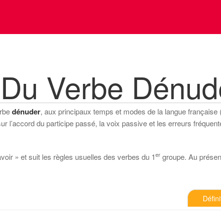
 Du Verbe Dénud
erbe
dénuder
, aux principaux temps et modes de la langue française (in
 l’accord du participe passé, la voix passive et les erreurs fréquente
er
voir » et suit les règles usuelles des verbes du 1
groupe. Au présent d
Défini