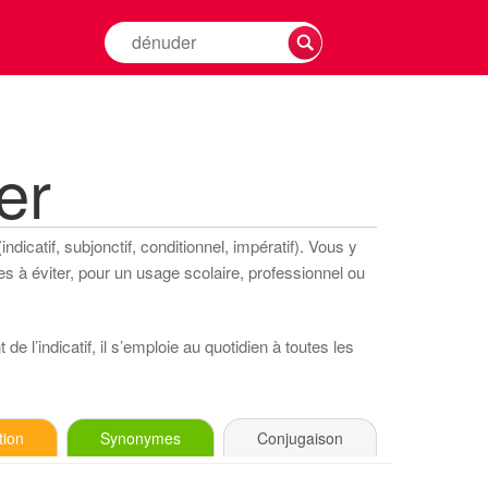
Rechercher
la
conjugaison
d'un
verbe
er
dicatif, subjonctif, conditionnel, impératif). Vous y
s à éviter, pour un usage scolaire, professionnel ou
e l’indicatif, il s’emploie au quotidien à toutes les
tion
Synonymes
Conjugaison