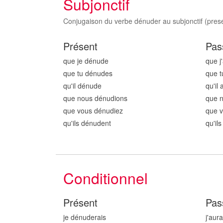
Subjonctif
Conjugaison du verbe dénuder au subjonctif (presen
Présent
Pas
que je dénud
e
que j
que tu dénud
es
que t
qu'il dénud
e
qu'il
que nous dénud
ions
que 
que vous dénud
iez
que 
qu'ils dénud
ent
qu'il
Conditionnel
Présent
Pas
je dénud
erais
j'aur