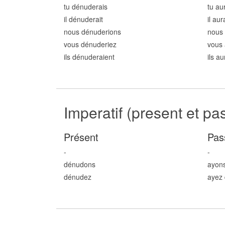
tu dénud
erais
tu au
il dénud
erait
il au
nous dénud
erions
nous
vous dénud
eriez
vous 
ils dénud
eraient
ils a
Imperatif (present et pa
Présent
Pas
-
-
dénud
ons
ayon
dénud
ez
ayez