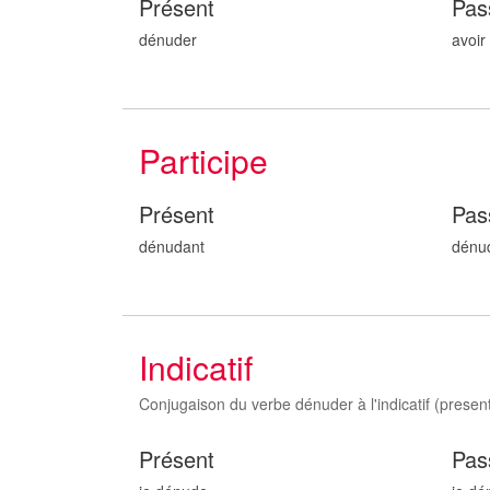
Présent
Pas
dénuder
avoir
Participe
Présent
Pas
dénud
ant
dénu
Indicatif
Conjugaison du verbe dénuder à l'indicatif (present,
Présent
Pas