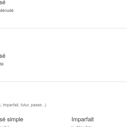
sé
 dénud
é
sé
d
é
 imparfait, futur, passe...)
sé simple
Imparfait