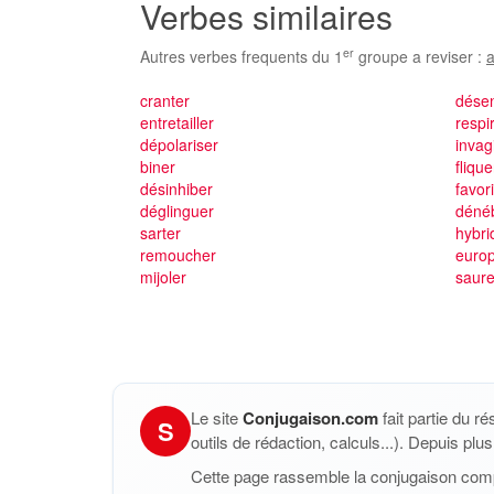
Verbes similaires
er
Autres verbes frequents du 1
groupe a reviser :
a
cranter
dése
entretailler
respi
dépolariser
invag
biner
flique
désinhiber
favor
déglinguer
dénéb
sarter
hybri
remoucher
euro
mijoler
saure
Le site
Conjugaison.com
fait partie du r
S
outils de rédaction, calculs...). Depuis pl
Cette page rassemble la conjugaison com