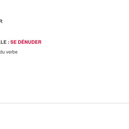
R
LE :
SE DÉNUDER
 du verbe