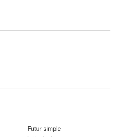
Futur simple