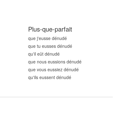
Plus-que-parfait
que j'eusse dénud
é
que tu eusses dénud
é
qu'il eût dénud
é
que nous eussions dénud
é
que vous eussiez dénud
é
qu'ils eussent dénud
é