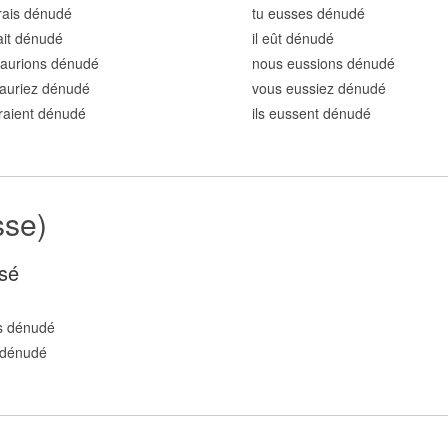
rais dénud
é
tu eusses dénud
é
rait dénud
é
il eût dénud
é
 aurions dénud
é
nous eussions dénud
é
auriez dénud
é
vous eussiez dénud
é
uraient dénud
é
ils eussent dénud
é
sse)
sé
s dénud
é
 dénud
é