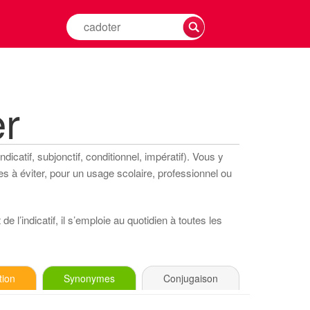
Rechercher
la
conjugaison
d'un
verbe
r
icatif, subjonctif, conditionnel, impératif). Vous y
s à éviter, pour un usage scolaire, professionnel ou
e l’indicatif, il s’emploie au quotidien à toutes les
tion
Synonymes
Conjugaison