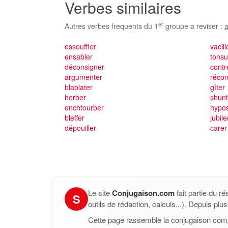
Verbes similaires
er
Autres verbes frequents du 1
groupe a reviser :
a
essouffler
vacill
ensabler
tonsu
déconsigner
cont
argumenter
récon
blablater
gîter
herber
shunt
enchtourber
hypos
bleffer
jubile
dépouiller
carer
Le site
Conjugaison.com
fait partie du r
S
outils de rédaction, calculs...). Depuis pl
Cette page rassemble la conjugaison com