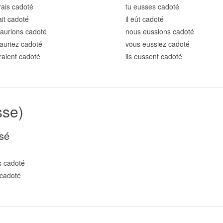
rais cadot
é
tu eusses cadot
é
ait cadot
é
il eût cadot
é
aurions cadot
é
nous eussions cadot
é
auriez cadot
é
vous eussiez cadot
é
uraient cadot
é
ils eussent cadot
é
sse)
sé
s cadot
é
cadot
é