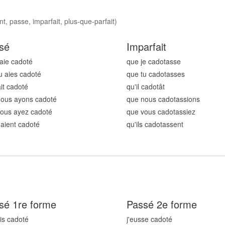
t, passe, imparfait, plus-que-parfait)
sé
Imparfait
'aie cadot
é
que je cadot
asse
u aies cadot
é
que tu cadot
asses
ait cadot
é
qu'il cadot
ât
nous ayons cadot
é
que nous cadot
assions
ous ayez cadot
é
que vous cadot
assiez
s aient cadot
é
qu'ils cadot
assent
sé 1re forme
Passé 2e forme
ais cadot
é
j'eusse cadot
é