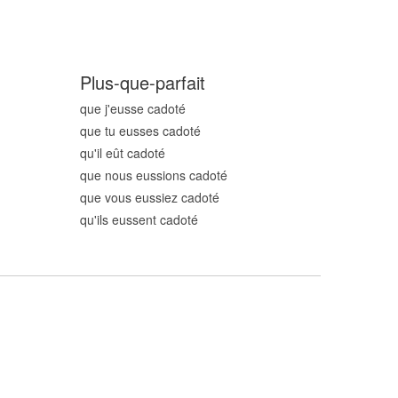
Plus-que-parfait
que j'eusse cadot
é
que tu eusses cadot
é
qu'il eût cadot
é
que nous eussions cadot
é
que vous eussiez cadot
é
qu'ils eussent cadot
é