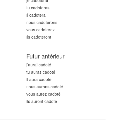
je cadot
erai
tu cadot
eras
il cadot
era
nous cadot
erons
vous cadot
erez
ils cadot
eront
Futur antérieur
j'aurai cadot
é
tu auras cadot
é
il aura cadot
é
nous aurons cadot
é
vous aurez cadot
é
ils auront cadot
é