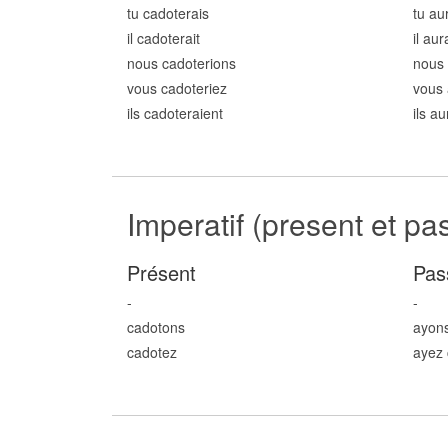
tu cadot
erais
tu au
il cadot
erait
il aur
nous cadot
erions
nous 
vous cadot
eriez
vous 
ils cadot
eraient
ils a
Imperatif (present et pa
Présent
Pas
-
-
cadot
ons
ayon
cadot
ez
ayez 