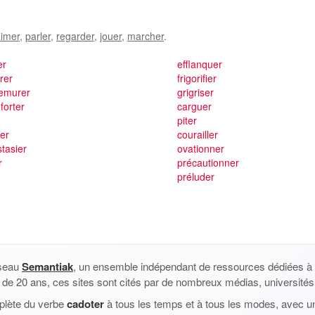
imer
,
parler
,
regarder
,
jouer
,
marcher
.
er
efflanquer
rer
frigorifier
remurer
grigriser
forter
carguer
piter
er
courailler
tasier
ovationner
r
précautionner
préluder
éseau
Semantiak
, un ensemble indépendant de ressources dédiées à l
us de 20 ans, ces sites sont cités par de nombreux médias, universités 
plète du verbe
cadoter
à tous les temps et à tous les modes, avec un