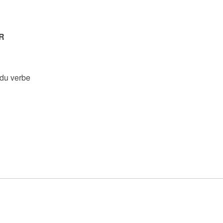
R
 du verbe