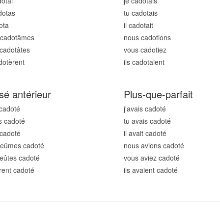
dot
ai
je cadot
ais
dot
as
tu cadot
ais
ot
a
il cadot
ait
 cadot
âmes
nous cadot
ions
cadot
âtes
vous cadot
iez
dot
èrent
ils cadot
aient
sé antérieur
Plus-que-parfait
 cadot
é
j'avais cadot
é
s cadot
é
tu avais cadot
é
 cadot
é
il avait cadot
é
 eûmes cadot
é
nous avions cadot
é
eûtes cadot
é
vous aviez cadot
é
urent cadot
é
ils avaient cadot
é