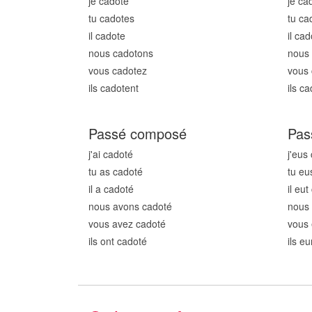
je cadot
e
je ca
tu cadot
es
tu ca
il cadot
e
il cad
nous cadot
ons
nous
vous cadot
ez
vous 
ils cadot
ent
ils ca
Passé composé
Pas
j'ai cadot
é
j'eus
tu as cadot
é
tu eu
il a cadot
é
il eut
nous avons cadot
é
nous
vous avez cadot
é
vous 
ils ont cadot
é
ils e