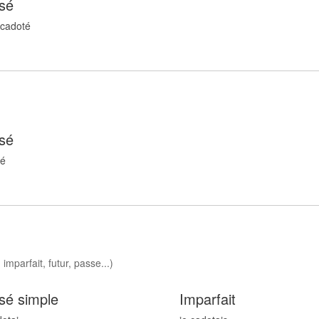
sé
 cadot
é
sé
t
é
imparfait, futur, passe...)
sé simple
Imparfait