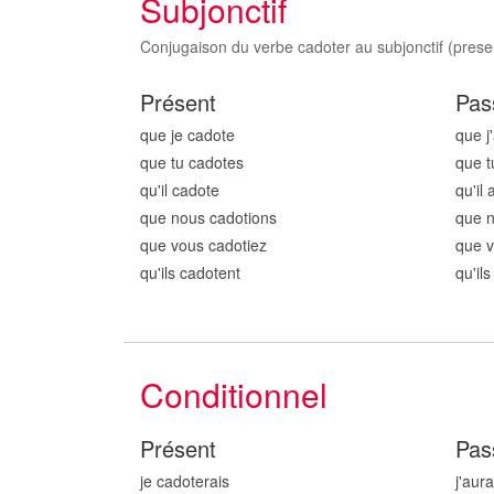
Subjonctif
Conjugaison du verbe cadoter au subjonctif (presen
Présent
Pas
que je cadot
e
que j
que tu cadot
es
que t
qu'il cadot
e
qu'il 
que nous cadot
ions
que 
que vous cadot
iez
que v
qu'ils cadot
ent
qu'il
Conditionnel
Présent
Pas
je cadot
erais
j'aur