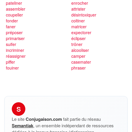
pateliner
enrocher
assembler
attrister
coupeller
désintoxiquer
fonder
coltiner
faner
matricer
préposer
expectorer
primariser
éclipser
suifer
trôner
incriminer
alcooliser
réassigner
camper
piffer
casemater
fouiner
phraser
S
Le site
Conjugaison.com
fait partie du réseau
Semantiak
, un ensemble indépendant de ressources
dédiées à la langue française (dictionnaires,