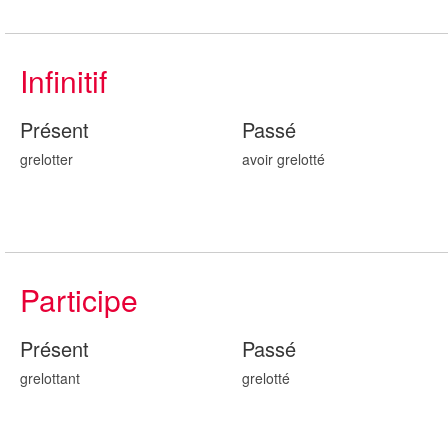
Infinitif
Présent
Passé
grelotter
avoir grelott
é
Participe
Présent
Passé
grelott
ant
grelott
é