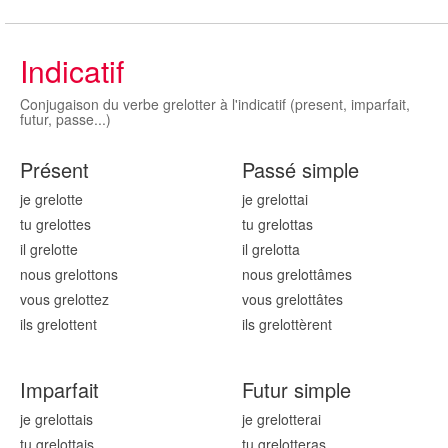
Indicatif
Conjugaison du verbe grelotter à l'indicatif (present, imparfait,
futur, passe...)
Présent
Passé simple
je grelott
e
je grelott
ai
tu grelott
es
tu grelott
as
il grelott
e
il grelott
a
nous grelott
ons
nous grelott
âmes
vous grelott
ez
vous grelott
âtes
ils grelott
ent
ils grelott
èrent
Imparfait
Futur simple
je grelott
ais
je grelott
erai
tu grelott
ais
tu grelott
eras