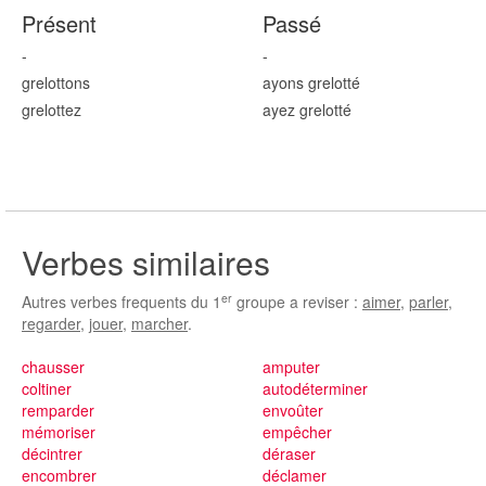
Présent
Passé
-
-
grelott
ons
ayons grelott
é
grelott
ez
ayez grelott
é
Verbes similaires
er
Autres verbes frequents du 1
groupe a reviser :
aimer
,
parler
,
regarder
,
jouer
,
marcher
.
chausser
amputer
coltiner
autodéterminer
remparder
envoûter
mémoriser
empêcher
décintrer
déraser
encombrer
déclamer