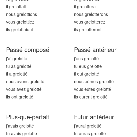
il grelott
ait
il grelott
era
nous grelott
ions
nous grelott
erons
vous grelott
iez
vous grelott
erez
ils grelott
aient
ils grelott
eront
Passé composé
Passé antérieur
j'ai grelott
é
j'eus grelott
é
tu as grelott
é
tu eus grelott
é
il a grelott
é
il eut grelott
é
nous avons grelott
é
nous eûmes grelott
é
vous avez grelott
é
vous eûtes grelott
é
ils ont grelott
é
ils eurent grelott
é
Plus-que-parfait
Futur antérieur
j'avais grelott
é
j'aurai grelott
é
tu avais grelott
é
tu auras grelott
é