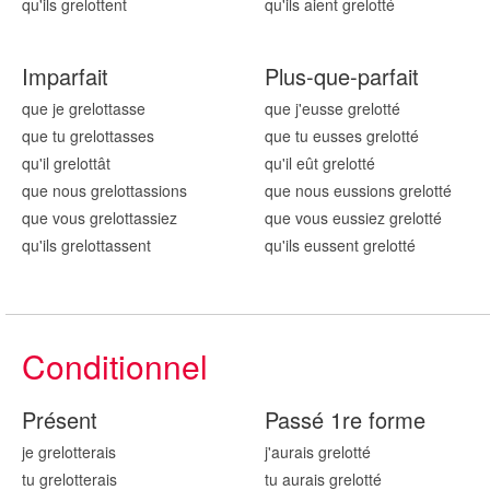
qu'ils grelott
ent
qu'ils aient grelott
é
Imparfait
Plus-que-parfait
que je grelott
asse
que j'eusse grelott
é
que tu grelott
asses
que tu eusses grelott
é
qu'il grelott
ât
qu'il eût grelott
é
que nous grelott
assions
que nous eussions grelott
é
que vous grelott
assiez
que vous eussiez grelott
é
qu'ils grelott
assent
qu'ils eussent grelott
é
Conditionnel
Présent
Passé 1re forme
je grelott
erais
j'aurais grelott
é
tu grelott
erais
tu aurais grelott
é