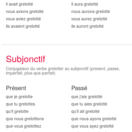
il avait grelott
é
il aura grelott
é
nous avions grelott
é
nous aurons grelott
é
vous aviez grelott
é
vous aurez grelott
é
ils avaient grelott
é
ils auront grelott
é
Subjonctif
Conjugaison du verbe grelotter au subjonctif (present, passe,
imparfait, plus-que-parfait)
Présent
Passé
que je grelott
e
que j'aie grelott
é
que tu grelott
es
que tu aies grelott
é
qu'il grelott
e
qu'il ait grelott
é
que nous grelott
ions
que nous ayons grelott
é
que vous grelott
iez
que vous ayez grelott
é