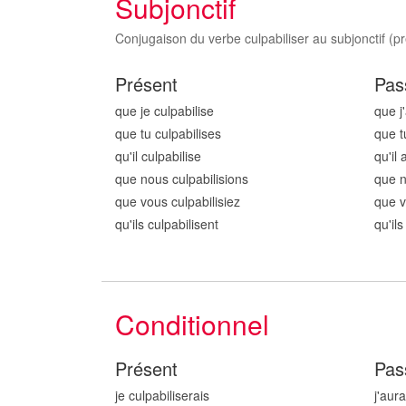
Subjonctif
Conjugaison du verbe culpabiliser au subjonctif (pr
Présent
Pas
que je culpabilis
e
que j'
que tu culpabilis
es
que t
qu'il culpabilis
e
qu'il 
que nous culpabilis
ions
que n
que vous culpabilis
iez
que v
qu'ils culpabilis
ent
qu'ils
Conditionnel
Présent
Pas
je culpabilis
erais
j'aura