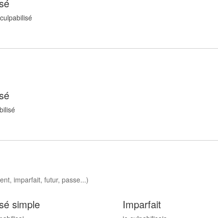
sé
 culpabilis
é
sé
bilis
é
nt, imparfait, futur, passe...)
sé simple
Imparfait