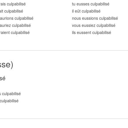
rais culpabilis
é
tu eusses culpabilis
é
ait culpabilis
é
il eût culpabilis
é
aurions culpabilis
é
nous eussions culpabilis
é
auriez culpabilis
é
vous eussiez culpabilis
é
raient culpabilis
é
ils eussent culpabilis
é
sse)
sé
 culpabilis
é
culpabilis
é