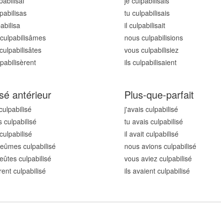
pabilis
ai
je culpabilis
ais
pabilis
as
tu culpabilis
ais
pabilis
a
il culpabilis
ait
culpabilis
âmes
nous culpabilis
ions
culpabilis
âtes
vous culpabilis
iez
lpabilis
èrent
ils culpabilis
aient
sé antérieur
Plus-que-parfait
culpabilis
é
j'avais culpabilis
é
s culpabilis
é
tu avais culpabilis
é
 culpabilis
é
il avait culpabilis
é
eûmes culpabilis
é
nous avions culpabilis
é
eûtes culpabilis
é
vous aviez culpabilis
é
rent culpabilis
é
ils avaient culpabilis
é