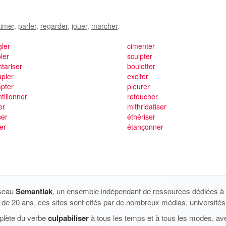
imer
,
parler
,
regarder
,
jouer
,
marcher
.
ler
cimenter
ler
sculpter
tariser
boulotter
pler
exciter
pter
pleurer
tillonner
retoucher
er
mithridatiser
ser
éthériser
ser
étançonner
éseau
Semantiak
, un ensemble indépendant de ressources dédiées à l
us de 20 ans, ces sites sont cités par de nombreux médias, universités 
plète du verbe
culpabiliser
à tous les temps et à tous les modes, ave