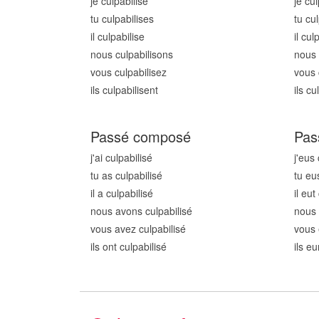
je culpabilis
e
je cul
tu culpabilis
es
tu cul
il culpabilis
e
il cul
nous culpabilis
ons
nous 
vous culpabilis
ez
vous 
ils culpabilis
ent
ils cu
Passé composé
Pas
j'ai culpabilis
é
j'eus 
tu as culpabilis
é
tu eu
il a culpabilis
é
il eut
nous avons culpabilis
é
nous 
vous avez culpabilis
é
vous 
ils ont culpabilis
é
ils eu