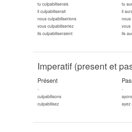
tu culpabilis
erais
tu au
il culpabilis
erait
il aur
nous culpabilis
erions
nous 
vous culpabilis
eriez
vous 
ils culpabilis
eraient
ils au
Imperatif (present et pa
Présent
Pas
-
-
culpabilis
ons
ayons
culpabilis
ez
ayez 