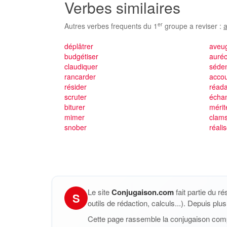
Verbes similaires
er
Autres verbes frequents du 1
groupe a reviser :
a
déplâtrer
aveug
budgétiser
auréo
claudiquer
séden
rancarder
accou
résider
réada
scruter
échan
biturer
mérit
mimer
clam
snober
réali
Le site
Conjugaison.com
fait partie du r
S
outils de rédaction, calculs...). Depuis pl
Cette page rassemble la conjugaison com