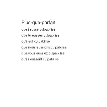
Plus-que-parfait
que j'eusse culpabilis
é
que tu eusses culpabilis
é
qu'il eût culpabilis
é
que nous eussions culpabilis
é
que vous eussiez culpabilis
é
qu'ils eussent culpabilis
é