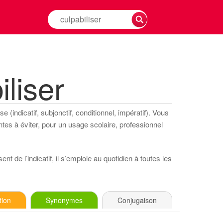
Rechercher
la
conjugaison
d'un
verbe
liser
 (indicatif, subjonctif, conditionnel, impératif). Vous
tes à éviter, pour un usage scolaire, professionnel
nt de l’indicatif, il s’emploie au quotidien à toutes les
tion
Synonymes
Conjugaison