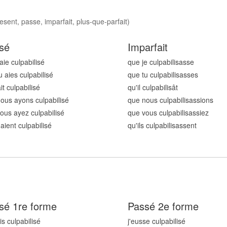
esent, passe, imparfait, plus-que-parfait)
sé
Imparfait
aie culpabilis
é
que je culpabilis
asse
u aies culpabilis
é
que tu culpabilis
asses
ait culpabilis
é
qu'il culpabilis
ât
ous ayons culpabilis
é
que nous culpabilis
assions
ous ayez culpabilis
é
que vous culpabilis
assiez
 aient culpabilis
é
qu'ils culpabilis
assent
sé 1re forme
Passé 2e forme
is culpabilis
é
j'eusse culpabilis
é