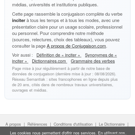
médias, universités et institutions publiques.
Cette page rassemble la conjugaison complète du verbe
inciter
à tous les temps et à tous les modes, avec une
présentation claire pour un usage scolaire, professionnel
ou personnel. Pour comprendre notre méthode
(sources, relectures, choix des tableaux), vous pouvez
consulter la page
A propos de Conjugaison.com
.
Voir aussi :
Définition de « inciter »
Synonymes de «
inciter »
Dictionnaires.com
Grammaire des verbes
Page mise à jour régulièrement à partir de notre base de
données de conjugaison (dernière mise à jour : 08/08/2026).
Réseau Semantiak : sites francophones en ligne depuis plus
de 20 ans, cités dans de nombreux travaux universitaires,
ouvrages et médias.
A propos
|
Références
|
Conditions d'utilisation
|
Le Dictionnaire
|
Faire un lien
|
Liens utiles
Les cookies nous permettent d'offrir nos services. En utilisant nos