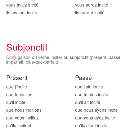
vous aviez incit
é
vous aurez incit
é
ils avaient incit
é
ils auront incit
é
Subjonctif
Conjugaison du verbe inciter au subjonctif (present, passe,
imparfait, plus-que-parfait)
Présent
Passé
que j'incit
e
que j'aie incit
é
que tu incit
es
que tu aies incit
é
qu'il incit
e
qu'il ait incit
é
que nous incit
ions
que nous ayons incit
é
que vous incit
iez
que vous ayez incit
é
qu'ils incit
ent
qu'ils aient incit
é