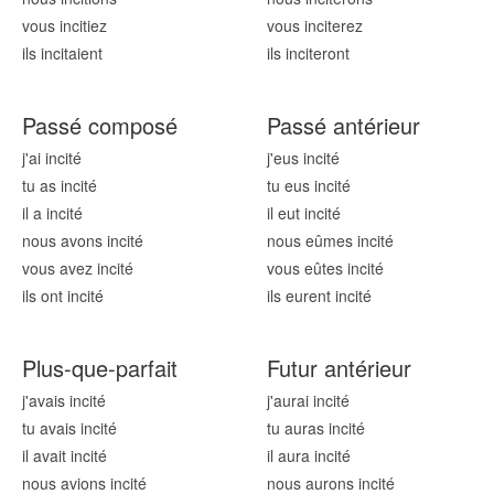
vous incit
iez
vous incit
erez
ils incit
aient
ils incit
eront
Passé composé
Passé antérieur
j'ai incit
é
j'eus incit
é
tu as incit
é
tu eus incit
é
il a incit
é
il eut incit
é
nous avons incit
é
nous eûmes incit
é
vous avez incit
é
vous eûtes incit
é
ils ont incit
é
ils eurent incit
é
Plus-que-parfait
Futur antérieur
j'avais incit
é
j'aurai incit
é
tu avais incit
é
tu auras incit
é
il avait incit
é
il aura incit
é
nous avions incit
é
nous aurons incit
é