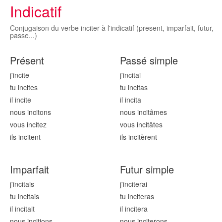
Indicatif
Conjugaison du verbe inciter à l'indicatif (present, imparfait, futur,
passe...)
Présent
Passé simple
j'incit
e
j'incit
ai
tu incit
es
tu incit
as
il incit
e
il incit
a
nous incit
ons
nous incit
âmes
vous incit
ez
vous incit
âtes
ils incit
ent
ils incit
èrent
Imparfait
Futur simple
j'incit
ais
j'incit
erai
tu incit
ais
tu incit
eras
il incit
ait
il incit
era
nous incit
ions
nous incit
erons