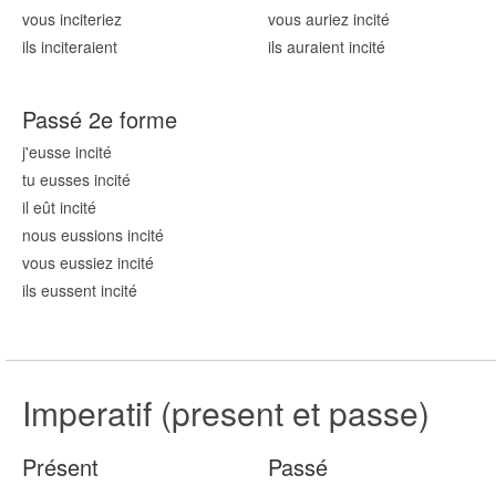
vous incit
eriez
vous auriez incit
é
ils incit
eraient
ils auraient incit
é
Passé 2e forme
j'eusse incit
é
tu eusses incit
é
il eût incit
é
nous eussions incit
é
vous eussiez incit
é
ils eussent incit
é
Imperatif (present et passe)
Présent
Passé