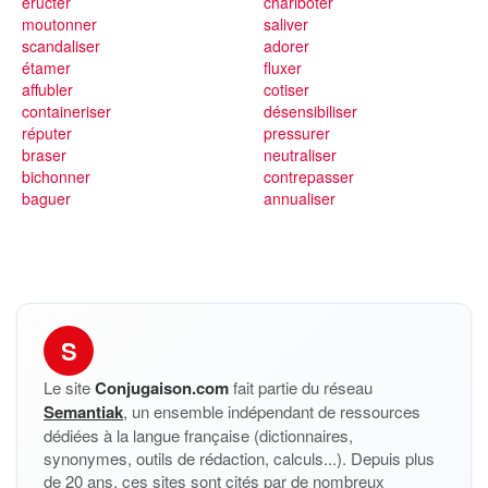
éructer
chariboter
moutonner
saliver
scandaliser
adorer
étamer
fluxer
affubler
cotiser
containeriser
désensibiliser
réputer
pressurer
braser
neutraliser
bichonner
contrepasser
baguer
annualiser
S
Le site
Conjugaison.com
fait partie du réseau
Semantiak
, un ensemble indépendant de ressources
dédiées à la langue française (dictionnaires,
synonymes, outils de rédaction, calculs...). Depuis plus
de 20 ans, ces sites sont cités par de nombreux