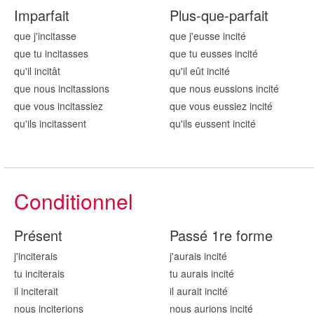
Imparfait
Plus-que-parfait
que j'incit
asse
que j'eusse incit
é
que tu incit
asses
que tu eusses incit
é
qu'il incit
ât
qu'il eût incit
é
que nous incit
assions
que nous eussions incit
é
que vous incit
assiez
que vous eussiez incit
é
qu'ils incit
assent
qu'ils eussent incit
é
Conditionnel
Présent
Passé 1re forme
j'incit
erais
j'aurais incit
é
tu incit
erais
tu aurais incit
é
il incit
erait
il aurait incit
é
nous incit
erions
nous aurions incit
é