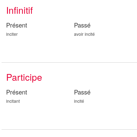
Infinitif
Présent
Passé
inciter
avoir incit
é
Participe
Présent
Passé
incit
ant
incit
é