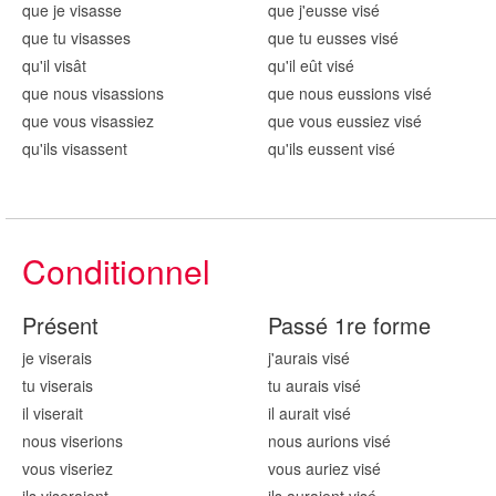
que je vis
asse
que j'eusse vis
é
que tu vis
asses
que tu eusses vis
é
qu'il vis
ât
qu'il eût vis
é
que nous vis
assions
que nous eussions vis
é
que vous vis
assiez
que vous eussiez vis
é
qu'ils vis
assent
qu'ils eussent vis
é
Conditionnel
Présent
Passé 1re forme
je vis
erais
j'aurais vis
é
tu vis
erais
tu aurais vis
é
il vis
erait
il aurait vis
é
nous vis
erions
nous aurions vis
é
vous vis
eriez
vous auriez vis
é