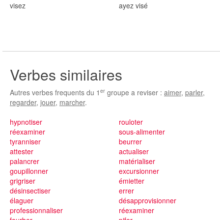
vis
ez
ayez vis
é
Verbes similaires
er
Autres verbes frequents du 1
groupe a reviser :
aimer
,
parler
,
regarder
,
jouer
,
marcher
.
hypnotiser
rouloter
réexaminer
sous-alimenter
tyranniser
beurrer
attester
actualiser
palancrer
matérialiser
goupillonner
excursionner
grigriser
émietter
désinsectiser
errer
élaguer
désapprovisionner
professionnaliser
réexaminer