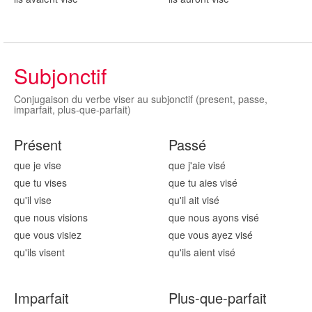
Subjonctif
Conjugaison du verbe viser au subjonctif (present, passe,
imparfait, plus-que-parfait)
Présent
Passé
que je vis
e
que j'aie vis
é
que tu vis
es
que tu aies vis
é
qu'il vis
e
qu'il ait vis
é
que nous vis
ions
que nous ayons vis
é
que vous vis
iez
que vous ayez vis
é
qu'ils vis
ent
qu'ils aient vis
é
Imparfait
Plus-que-parfait