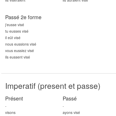
ils vis
eraient
ils auraient vis
é
Passé 2e forme
j'eusse vis
é
tu eusses vis
é
il eût vis
é
nous eussions vis
é
vous eussiez vis
é
ils eussent vis
é
Imperatif (present et passe)
Présent
Passé
-
-
vis
ons
ayons vis
é