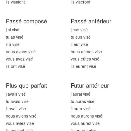
ils vis
aient
ils vis
eront
Passé composé
Passé antérieur
j'ai vis
é
j'eus vis
é
tu as vis
é
tu eus vis
é
il a vis
é
il eut vis
é
nous avons vis
é
nous eûmes vis
é
vous avez vis
é
vous eûtes vis
é
ils ont vis
é
ils eurent vis
é
Plus-que-parfait
Futur antérieur
j'avais vis
é
j'aurai vis
é
tu avais vis
é
tu auras vis
é
il avait vis
é
il aura vis
é
nous avions vis
é
nous aurons vis
é
vous aviez vis
é
vous aurez vis
é
ils avaient vis
é
ils auront vis
é