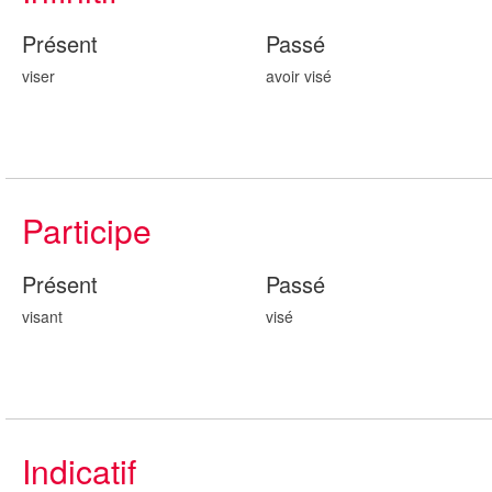
Présent
Passé
viser
avoir vis
é
Participe
Présent
Passé
vis
ant
vis
é
Indicatif