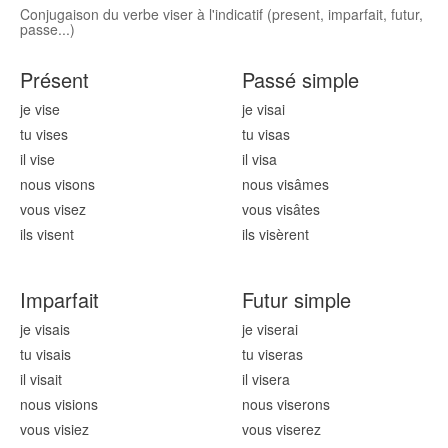
Conjugaison du verbe viser à l'indicatif (present, imparfait, futur,
passe...)
Présent
Passé simple
je vis
e
je vis
ai
tu vis
es
tu vis
as
il vis
e
il vis
a
nous vis
ons
nous vis
âmes
vous vis
ez
vous vis
âtes
ils vis
ent
ils vis
èrent
Imparfait
Futur simple
je vis
ais
je vis
erai
tu vis
ais
tu vis
eras
il vis
ait
il vis
era
nous vis
ions
nous vis
erons
vous vis
iez
vous vis
erez