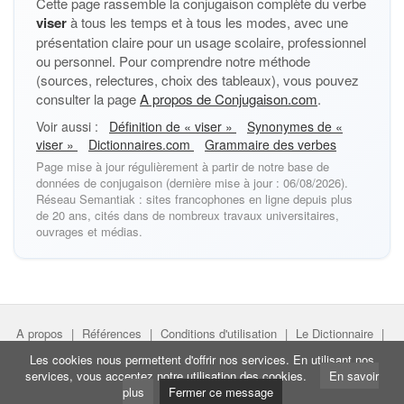
Cette page rassemble la conjugaison complète du verbe
viser
à tous les temps et à tous les modes, avec une
présentation claire pour un usage scolaire, professionnel
ou personnel. Pour comprendre notre méthode
(sources, relectures, choix des tableaux), vous pouvez
consulter la page
A propos de Conjugaison.com
.
Voir aussi :
Définition de « viser »
Synonymes de «
viser »
Dictionnaires.com
Grammaire des verbes
Page mise à jour régulièrement à partir de notre base de
données de conjugaison (dernière mise à jour : 06/08/2026).
Réseau Semantiak : sites francophones en ligne depuis plus
de 20 ans, cités dans de nombreux travaux universitaires,
ouvrages et médias.
A propos
|
Références
|
Conditions d'utilisation
|
Le Dictionnaire
|
Faire un lien
|
Liens utiles
Les cookies nous permettent d'offrir nos services. En utilisant nos
services, vous acceptez notre utilisation des cookies.
En savoir
Directeur de projet :
Nicolas Belotti
- Copyright © Semantiak.com
plus
Fermer ce message