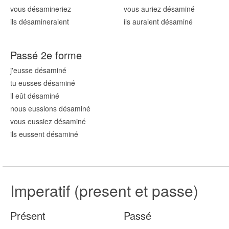
vous désamin
eriez
vous auriez désamin
é
ils désamin
eraient
ils auraient désamin
é
Passé 2e forme
j'eusse désamin
é
tu eusses désamin
é
il eût désamin
é
nous eussions désamin
é
vous eussiez désamin
é
ils eussent désamin
é
Imperatif (present et passe)
Présent
Passé