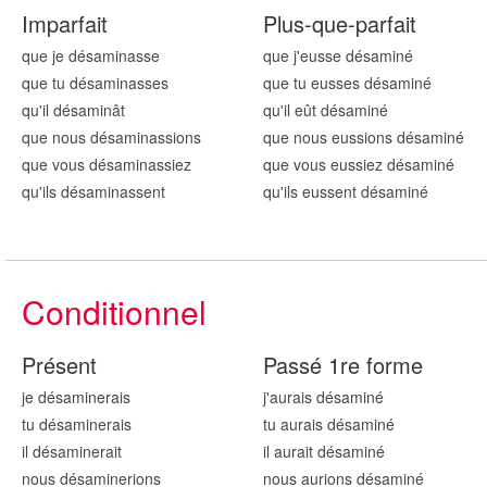
Imparfait
Plus-que-parfait
que je désamin
asse
que j'eusse désamin
é
que tu désamin
asses
que tu eusses désamin
é
qu'il désamin
ât
qu'il eût désamin
é
que nous désamin
assions
que nous eussions désamin
é
que vous désamin
assiez
que vous eussiez désamin
é
qu'ils désamin
assent
qu'ils eussent désamin
é
Conditionnel
Présent
Passé 1re forme
je désamin
erais
j'aurais désamin
é
tu désamin
erais
tu aurais désamin
é
il désamin
erait
il aurait désamin
é
nous désamin
erions
nous aurions désamin
é