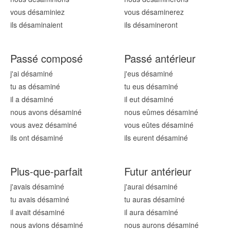
vous désamin
iez
vous désamin
erez
ils désamin
aient
ils désamin
eront
Passé composé
Passé antérieur
j'ai désamin
é
j'eus désamin
é
tu as désamin
é
tu eus désamin
é
il a désamin
é
il eut désamin
é
nous avons désamin
é
nous eûmes désamin
é
vous avez désamin
é
vous eûtes désamin
é
ils ont désamin
é
ils eurent désamin
é
Plus-que-parfait
Futur antérieur
j'avais désamin
é
j'aurai désamin
é
tu avais désamin
é
tu auras désamin
é
il avait désamin
é
il aura désamin
é
nous avions désamin
é
nous aurons désamin
é