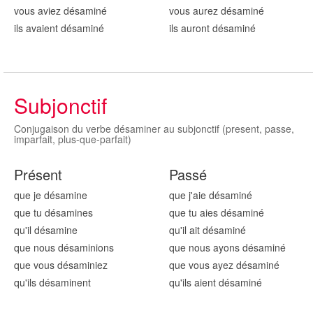
vous aviez désamin
é
vous aurez désamin
é
ils avaient désamin
é
ils auront désamin
é
Subjonctif
Conjugaison du verbe désaminer au subjonctif (present, passe,
imparfait, plus-que-parfait)
Présent
Passé
que je désamin
e
que j'aie désamin
é
que tu désamin
es
que tu aies désamin
é
qu'il désamin
e
qu'il ait désamin
é
que nous désamin
ions
que nous ayons désamin
é
que vous désamin
iez
que vous ayez désamin
é
qu'ils désamin
ent
qu'ils aient désamin
é