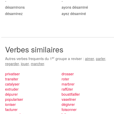
-
-
désamin
ons
ayons désamin
é
désamin
ez
ayez désamin
é
Verbes similaires
er
Autres verbes frequents du 1
groupe a reviser :
aimer
,
parler
,
regarder
,
jouer
,
marcher
.
privatiser
drosser
transiter
roter
catalyser
marbrer
extruder
raffûter
dépurer
boustifailler
populariser
vaseliner
ioniser
dégivrer
facturer
foisonner