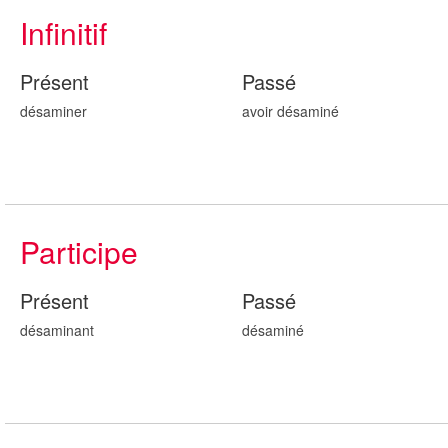
Infinitif
Présent
Passé
désaminer
avoir désamin
é
Participe
Présent
Passé
désamin
ant
désamin
é