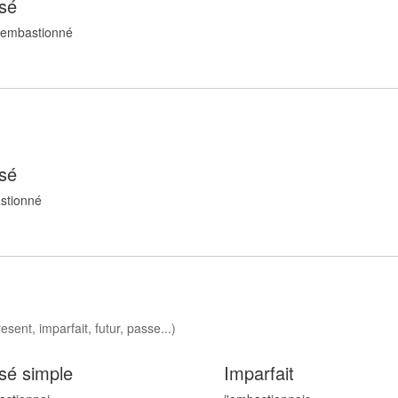
sé
 embastionn
é
sé
stionn
é
sent, imparfait, futur, passe...)
sé simple
Imparfait