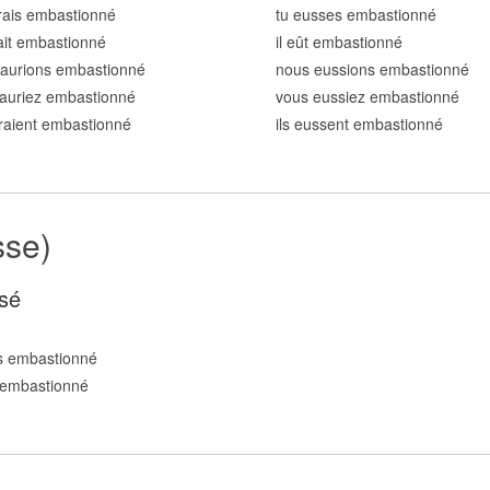
rais embastionn
é
tu eusses embastionn
é
rait embastionn
é
il eût embastionn
é
 aurions embastionn
é
nous eussions embastionn
é
auriez embastionn
é
vous eussiez embastionn
é
uraient embastionn
é
ils eussent embastionn
é
sse)
sé
s embastionn
é
 embastionn
é