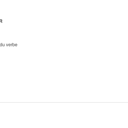
R
 du verbe