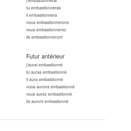
j'embastionn
erai
tu embastionn
eras
il embastionn
era
nous embastionn
erons
vous embastionn
erez
ils embastionn
eront
Futur antérieur
j'aurai embastionn
é
tu auras embastionn
é
il aura embastionn
é
nous aurons embastionn
é
vous aurez embastionn
é
ils auront embastionn
é