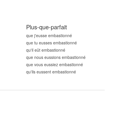
Plus-que-parfait
que j'eusse embastionn
é
que tu eusses embastionn
é
qu'il eût embastionn
é
que nous eussions embastionn
é
que vous eussiez embastionn
é
qu'ils eussent embastionn
é