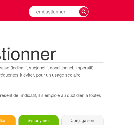
Rechercher
la
conjugaison
d'un
verbe
tionner
se (indicatif, subjonctif, conditionnel, impératif).
réquentes à éviter, pour un usage scolaire,
sent de l’indicatif, il s’emploie au quotidien à toutes
tion
Synonymes
Conjugaison