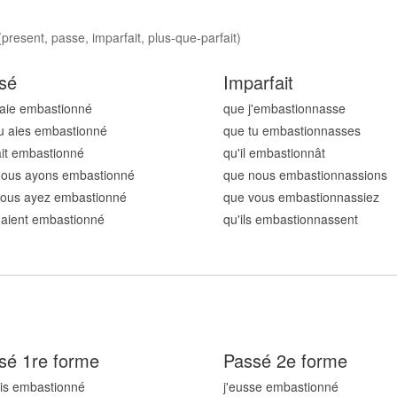
resent, passe, imparfait, plus-que-parfait)
sé
Imparfait
'aie embastionn
é
que j'embastionn
asse
u aies embastionn
é
que tu embastionn
asses
 ait embastionn
é
qu'il embastionn
ât
nous ayons embastionn
é
que nous embastionn
assions
vous ayez embastionn
é
que vous embastionn
assiez
s aient embastionn
é
qu'ils embastionn
assent
sé 1re forme
Passé 2e forme
ais embastionn
é
j'eusse embastionn
é