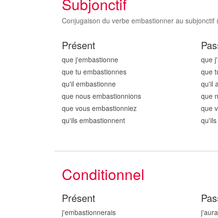
Subjonctif
Conjugaison du verbe embastionner au subjonctif (p
Présent
Pas
que j'embastionn
e
que j
que tu embastionn
es
que t
qu'il embastionn
e
qu'il
que nous embastionn
ions
que 
que vous embastionn
iez
que 
qu'ils embastionn
ent
qu'il
Conditionnel
Présent
Pas
j'embastionn
erais
j'aur