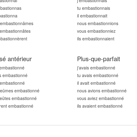
astionn
ai
j'embastionn
ais
bastionn
as
tu embastionn
ais
bastionn
a
il embastionn
ait
 embastionn
âmes
nous embastionn
ions
 embastionn
âtes
vous embastionn
iez
mbastionn
èrent
ils embastionn
aient
sé antérieur
Plus-que-parfait
 embastionn
é
j'avais embastionn
é
s embastionn
é
tu avais embastionn
é
t embastionn
é
il avait embastionn
é
 eûmes embastionn
é
nous avions embastionn
é
 eûtes embastionn
é
vous aviez embastionn
é
urent embastionn
é
ils avaient embastionn
é