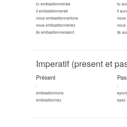
tu embastionn
erais
tu au
il embastionn
erait
il au
nous embastionn
erions
nous
vous embastionn
eriez
vous 
ils embastionn
eraient
ils a
Imperatif (present et pa
Présent
Pas
-
-
embastionn
ons
ayon
embastionn
ez
ayez