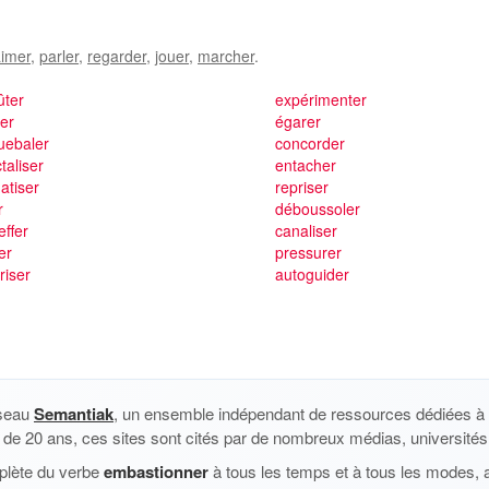
imer
,
parler
,
regarder
,
jouer
,
marcher
.
ûter
expérimenter
er
égarer
uebaler
concorder
taliser
entacher
atiser
repriser
r
déboussoler
effer
canaliser
er
pressurer
riser
autoguider
éseau
Semantiak
, un ensemble indépendant de ressources dédiées à l
us de 20 ans, ces sites sont cités par de nombreux médias, universités 
plète du verbe
embastionner
à tous les temps et à tous les modes, 