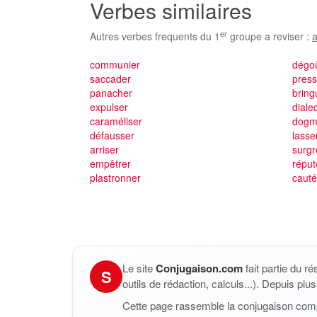
Verbes similaires
er
Autres verbes frequents du 1
groupe a reviser :
a
communier
dégo
saccader
press
panacher
bring
expulser
dialec
caraméliser
dogm
défausser
lasse
arriser
surgr
empêtrer
réput
plastronner
cauté
Le site
Conjugaison.com
fait partie du r
S
outils de rédaction, calculs...). Depuis pl
Cette page rassemble la conjugaison com