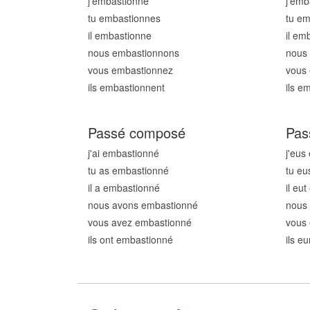
j'embastionn
e
j'emb
tu embastionn
es
tu em
il embastionn
e
il em
nous embastionn
ons
nous
vous embastionn
ez
vous
ils embastionn
ent
ils e
Passé composé
Pas
j'ai embastionn
é
j'eus
tu as embastionn
é
tu eu
il a embastionn
é
il eu
nous avons embastionn
é
nous
vous avez embastionn
é
vous
ils ont embastionn
é
ils e