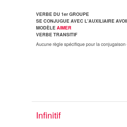
VERBE DU 1er GROUPE
SE CONJUGUE AVEC L'AUXILIAIRE AVOI
MODÈLE
AIMER
VERBE TRANSITIF
Aucune règle spécifique pour la conjugaison
Infinitif