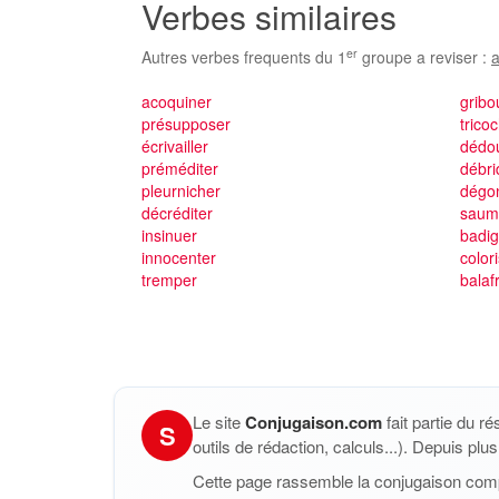
Verbes similaires
er
Autres verbes frequents du 1
groupe a reviser :
a
acoquiner
gribou
présupposer
trico
écrivailler
dédo
préméditer
débri
pleurnicher
dégon
décréditer
saum
insinuer
badi
innocenter
color
tremper
balaf
Le site
Conjugaison.com
fait partie du r
S
outils de rédaction, calculs...). Depuis pl
Cette page rassemble la conjugaison com