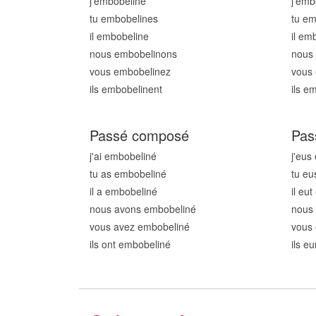
j'embobelin
e
j'emb
tu embobelin
es
tu em
il embobelin
e
il em
nous embobelin
ons
nous
vous embobelin
ez
vous
ils embobelin
ent
ils e
Passé composé
Pas
j'ai embobelin
é
j'eus
tu as embobelin
é
tu eu
il a embobelin
é
il eu
nous avons embobelin
é
nous
vous avez embobelin
é
vous 
ils ont embobelin
é
ils e