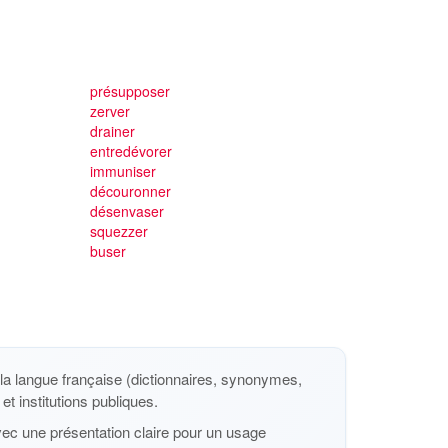
présupposer
zerver
drainer
entredévorer
immuniser
découronner
désenvaser
squezzer
buser
a langue française (dictionnaires, synonymes,
et institutions publiques.
ec une présentation claire pour un usage