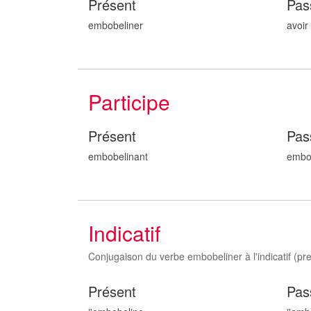
Présent
Pas
embobeliner
avoir
Participe
Présent
Pas
embobelin
ant
embo
Indicatif
Conjugaison du verbe embobeliner à l'indicatif (pres
Présent
Pas