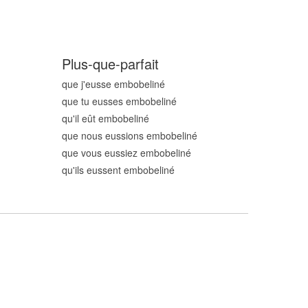
Plus-que-parfait
que j'eusse embobelin
é
que tu eusses embobelin
é
qu'il eût embobelin
é
que nous eussions embobelin
é
que vous eussiez embobelin
é
qu'ils eussent embobelin
é