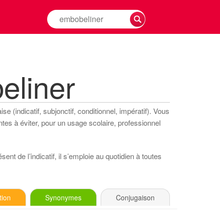
Rechercher
la
conjugaison
d'un
verbe
eliner
e (indicatif, subjonctif, conditionnel, impératif). Vous
tes à éviter, pour un usage scolaire, professionnel
ent de l’indicatif, il s’emploie au quotidien à toutes
tion
Synonymes
Conjugaison