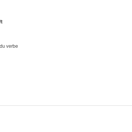
R
 du verbe