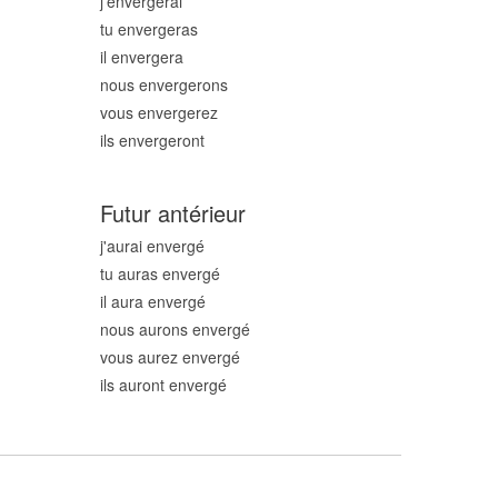
j'enverg
erai
tu enverg
eras
il enverg
era
nous enverg
erons
vous enverg
erez
ils enverg
eront
Futur antérieur
j'aurai enverg
é
tu auras enverg
é
il aura enverg
é
nous aurons enverg
é
vous aurez enverg
é
ils auront enverg
é