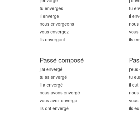
j'enverg
e
j'env
tu enverg
es
tu en
il enverg
e
il en
nous enverg
eons
nous
vous enverg
ez
vous
ils enverg
ent
ils e
Passé composé
Pas
j'ai enverg
é
j'eus
tu as enverg
é
tu eu
il a enverg
é
il eu
nous avons enverg
é
nous
vous avez enverg
é
vous 
ils ont enverg
é
ils e