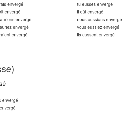
rais enverg
é
tu eusses enverg
é
rait enverg
é
il eût enverg
é
aurions enverg
é
nous eussions enverg
é
auriez enverg
é
vous eussiez enverg
é
uraient enverg
é
ils eussent enverg
é
sse)
sé
s enverg
é
 enverg
é