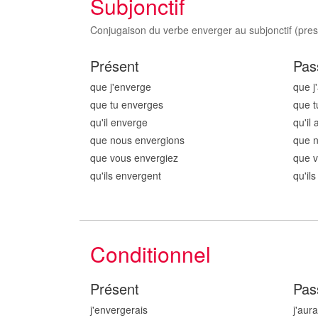
Subjonctif
Conjugaison du verbe enverger au subjonctif (prese
Présent
Pas
que j'enverg
e
que j
que tu enverg
es
que t
qu'il enverg
e
qu'il 
que nous enverg
ions
que 
que vous enverg
iez
que 
qu'ils enverg
ent
qu'il
Conditionnel
Présent
Pas
j'enverg
erais
j'aur