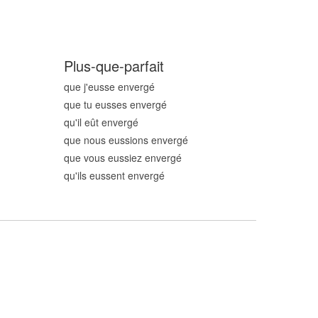
Plus-que-parfait
que j'eusse enverg
é
que tu eusses enverg
é
qu'il eût enverg
é
que nous eussions enverg
é
que vous eussiez enverg
é
qu'ils eussent enverg
é