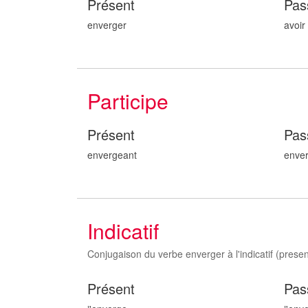
Présent
Pas
enverger
avoir
Participe
Présent
Pas
enverg
eant
enve
Indicatif
Conjugaison du verbe enverger à l'indicatif (present,
Présent
Pas