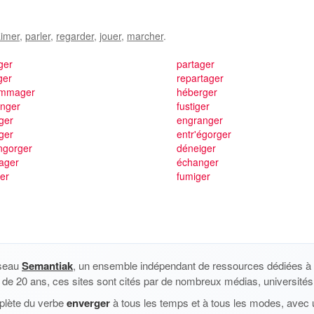
imer
,
parler
,
regarder
,
jouer
,
marcher
.
ger
partager
ger
repartager
mmager
héberger
anger
fustiger
ger
engranger
ger
entr'égorger
ngorger
déneiger
ager
échanger
er
fumiger
éseau
Semantiak
, un ensemble indépendant de ressources dédiées à l
us de 20 ans, ces sites sont cités par de nombreux médias, universités 
plète du verbe
enverger
à tous les temps et à tous les modes, avec u