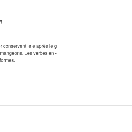
R
r conservent le e après le g
s mangeons. Les verbes en -
 formes.