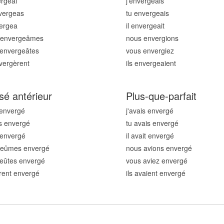
erg
eai
j'enverg
eais
verg
eas
tu enverg
eais
verg
ea
il enverg
eait
 enverg
eâmes
nous enverg
ions
 enverg
eâtes
vous enverg
iez
nverg
èrent
ils enverg
eaient
sé antérieur
Plus-que-parfait
 enverg
é
j'avais enverg
é
s enverg
é
tu avais enverg
é
t enverg
é
il avait enverg
é
 eûmes enverg
é
nous avions enverg
é
eûtes enverg
é
vous aviez enverg
é
urent enverg
é
ils avaient enverg
é