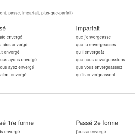
nt, passe, imparfait, plus-que-parfait)
sé
Imparfait
'aie enverg
é
que j'enverg
easse
u aies enverg
é
que tu enverg
easses
ait enverg
é
qu'il enverg
eât
nous ayons enverg
é
que nous enverg
eassions
vous ayez enverg
é
que vous enverg
eassiez
s aient enverg
é
qu'ils enverg
eassent
sé 1re forme
Passé 2e forme
ais enverg
é
j'eusse enverg
é