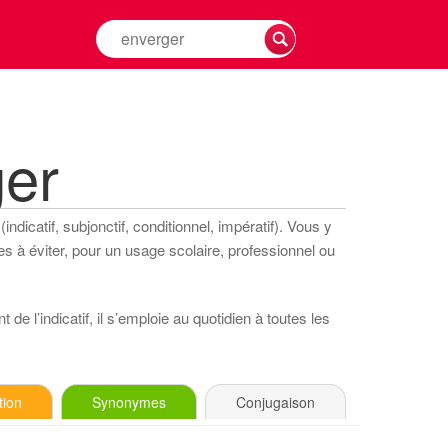
Rechercher
la
conjugaison
d'un
verbe
ger
ndicatif, subjonctif, conditionnel, impératif). Vous y
s à éviter, pour un usage scolaire, professionnel ou
de l’indicatif, il s’emploie au quotidien à toutes les
tion
Synonymes
Conjugaison