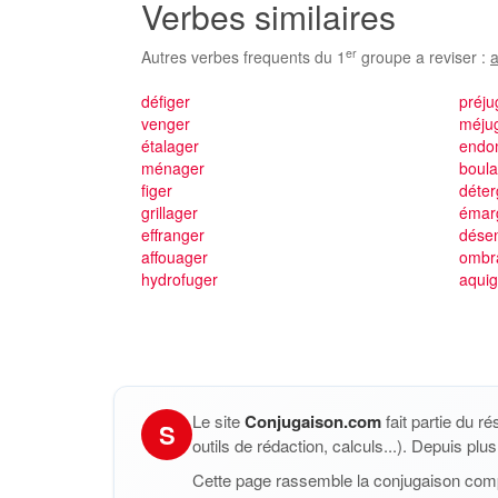
Verbes similaires
er
Autres verbes frequents du 1
groupe a reviser :
a
défiger
préju
venger
méju
étalager
endo
ménager
boul
figer
déter
grillager
émar
effranger
dése
affouager
ombr
hydrofuger
aquig
Le site
Conjugaison.com
fait partie du r
S
outils de rédaction, calculs...). Depuis pl
Cette page rassemble la conjugaison com