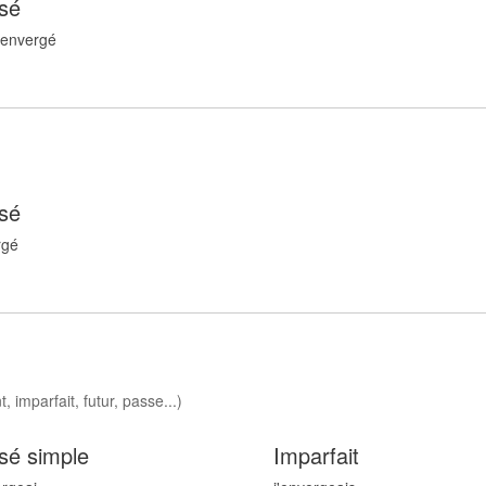
sé
 enverg
é
sé
rg
é
 imparfait, futur, passe...)
sé simple
Imparfait