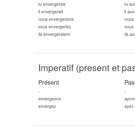
tu enverg
erais
tu au
il enverg
erait
il au
nous enverg
erions
nous 
vous enverg
eriez
vous 
ils enverg
eraient
ils a
Imperatif (present et pa
Présent
Pas
-
-
enverg
eons
ayon
enverg
ez
ayez