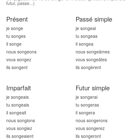
futur, passe...)
Présent
Passé simple
je song
e
je song
eai
tu song
es
tu song
eas
il song
e
il song
ea
nous song
eons
nous song
eâmes
vous song
ez
vous song
eâtes
ils song
ent
ils song
èrent
Imparfait
Futur simple
je song
eais
je song
erai
tu song
eais
tu song
eras
il song
eait
il song
era
nous song
ions
nous song
erons
vous song
iez
vous song
erez
ils song
eaient
ils song
eront