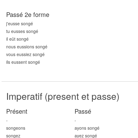
Passé 2e forme
j'eusse song
é
tu eusses song
é
il eût song
é
nous eussions song
é
vous eussiez song
é
ils eussent song
é
Imperatif (present et passe)
Présent
Passé
-
-
song
eons
ayons song
é
song
ez
ayez song
é