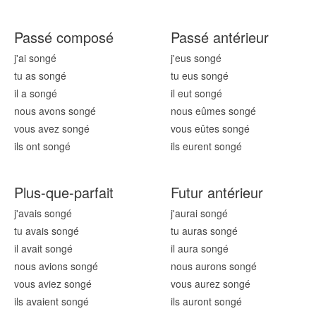
Passé composé
Passé antérieur
j'ai song
é
j'eus song
é
tu as song
é
tu eus song
é
il a song
é
il eut song
é
nous avons song
é
nous eûmes song
é
vous avez song
é
vous eûtes song
é
ils ont song
é
ils eurent song
é
Plus-que-parfait
Futur antérieur
j'avais song
é
j'aurai song
é
tu avais song
é
tu auras song
é
il avait song
é
il aura song
é
nous avions song
é
nous aurons song
é
vous aviez song
é
vous aurez song
é
ils avaient song
é
ils auront song
é