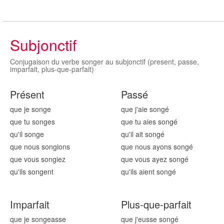
Subjonctif
Conjugaison du verbe songer au subjonctif (present, passe,
imparfait, plus-que-parfait)
Présent
Passé
que je song
e
que j'aie song
é
que tu song
es
que tu aies song
é
qu'il song
e
qu'il ait song
é
que nous song
ions
que nous ayons song
é
que vous song
iez
que vous ayez song
é
qu'ils song
ent
qu'ils aient song
é
Imparfait
Plus-que-parfait
que je song
easse
que j'eusse song
é