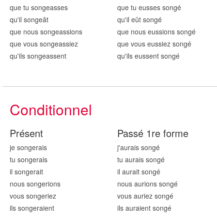
que tu song
easses
que tu eusses song
é
qu'il song
eât
qu'il eût song
é
que nous song
eassions
que nous eussions song
é
que vous song
eassiez
que vous eussiez song
é
qu'ils song
eassent
qu'ils eussent song
é
Conditionnel
Présent
Passé 1re forme
je song
erais
j'aurais song
é
tu song
erais
tu aurais song
é
il song
erait
il aurait song
é
nous song
erions
nous aurions song
é
vous song
eriez
vous auriez song
é
ils song
eraient
ils auraient song
é