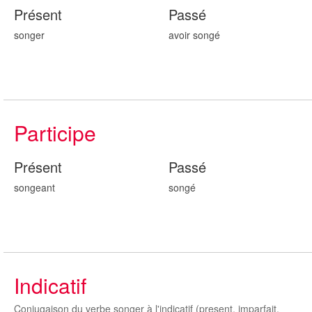
Présent
Passé
songer
avoir song
é
Participe
Présent
Passé
song
eant
song
é
Indicatif
Conjugaison du verbe songer à l'indicatif (present, imparfait,