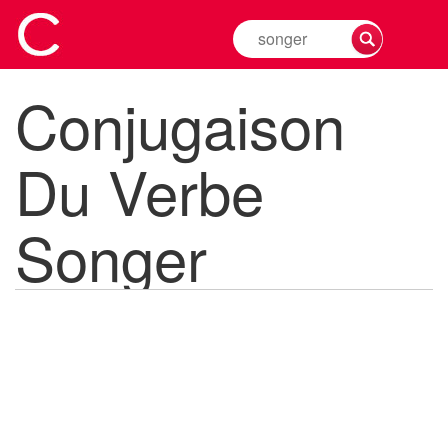
Rechercher
la
conjugaison
Conjugaison
d'un
verbe
Du Verbe
Songer