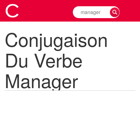
Rechercher
la
conjugaison
Conjugaison
d'un
verbe
Du Verbe
Manager