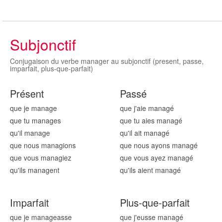
Subjonctif
Conjugaison du verbe manager au subjonctif (present, passe,
imparfait, plus-que-parfait)
Présent
Passé
que je manag
e
que j'aie manag
é
que tu manag
es
que tu aies manag
é
qu'il manag
e
qu'il ait manag
é
que nous manag
ions
que nous ayons manag
é
que vous manag
iez
que vous ayez manag
é
qu'ils manag
ent
qu'ils aient manag
é
Imparfait
Plus-que-parfait
que je manag
easse
que j'eusse manag
é