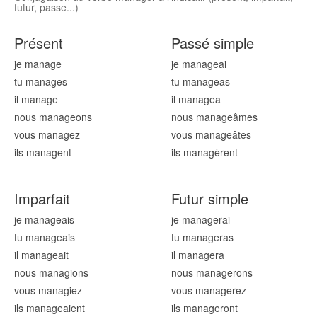
futur, passe...)
Présent
Passé simple
je manag
e
je manag
eai
tu manag
es
tu manag
eas
il manag
e
il manag
ea
nous manag
eons
nous manag
eâmes
vous manag
ez
vous manag
eâtes
ils manag
ent
ils manag
èrent
Imparfait
Futur simple
je manag
eais
je manag
erai
tu manag
eais
tu manag
eras
il manag
eait
il manag
era
nous manag
ions
nous manag
erons
vous manag
iez
vous manag
erez
ils manag
eaient
ils manag
eront