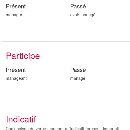
Présent
Passé
manager
avoir manag
é
Participe
Présent
Passé
manag
eant
manag
é
Indicatif
Conjugaison du verbe manager à l'indicatif (present, imparfait,