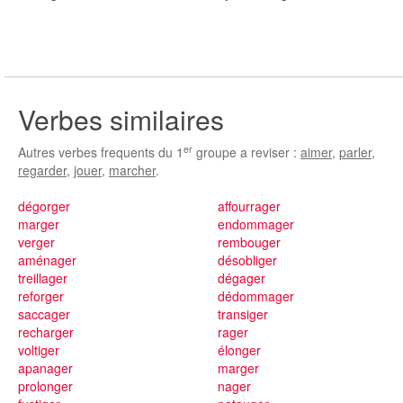
Verbes similaires
er
Autres verbes frequents du 1
groupe a reviser :
aimer
,
parler
,
regarder
,
jouer
,
marcher
.
dégorger
affourrager
marger
endommager
verger
rembouger
aménager
désobliger
treillager
dégager
reforger
dédommager
saccager
transiger
recharger
rager
voltiger
élonger
apanager
marger
prolonger
nager