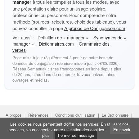
manager
à tous les temps et à tous les modes, avec
une présentation claire pour un usage scolaire,
professionnel ou personnel. Pour comprendre notre
méthode (sources, relectures, choix des tableaux), vous
pouvez consulter la page
A propos de Conjugaison.com
.
Voir aussi :
Définition de « manager »
Synonymes de «
manager »
Dictionnaires.com
Grammaire des
verbes
Page mise à jour régulièrement à partir de notre base de
données de conjugaison (dernière mise à jour : 08/08/2026).
Réseau Semantiak : sites francophones en ligne depuis plus
de 20 ans, cités dans de nombreux travaux universitaires,
ouvrages et médias.
A propos
|
Références
|
Conditions d'utilisation
|
Le Dictionnaire
|
Faire un lien
|
Liens utiles
Les cookies nous permettent d'offrir nos services. En utilisant nos
services, vous acceptez notre utilisation des cookies.
En savoir
Directeur de projet :
Nicolas Belotti
- Copyright © Semantiak.com
plus
Fermer ce message