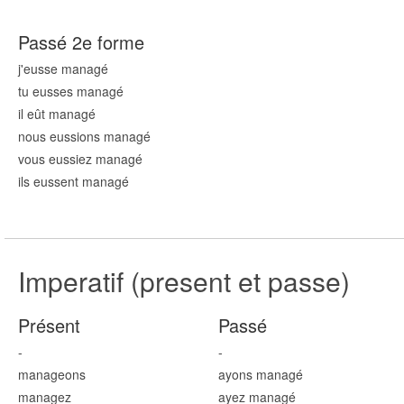
Passé 2e forme
j'eusse manag
é
tu eusses manag
é
il eût manag
é
nous eussions manag
é
vous eussiez manag
é
ils eussent manag
é
Imperatif (present et passe)
Présent
Passé
-
-
manag
eons
ayons manag
é
manag
ez
ayez manag
é