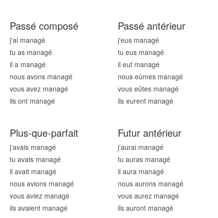
Passé composé
Passé antérieur
j'ai manag
é
j'eus manag
é
tu as manag
é
tu eus manag
é
il a manag
é
il eut manag
é
nous avons manag
é
nous eûmes manag
é
vous avez manag
é
vous eûtes manag
é
ils ont manag
é
ils eurent manag
é
Plus-que-parfait
Futur antérieur
j'avais manag
é
j'aurai manag
é
tu avais manag
é
tu auras manag
é
il avait manag
é
il aura manag
é
nous avions manag
é
nous aurons manag
é
vous aviez manag
é
vous aurez manag
é
ils avaient manag
é
ils auront manag
é