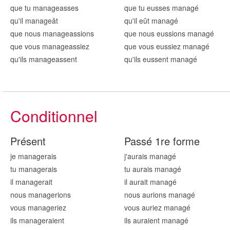
que tu manag
easses
que tu eusses manag
é
qu'il manag
eât
qu'il eût manag
é
que nous manag
eassions
que nous eussions manag
é
que vous manag
eassiez
que vous eussiez manag
é
qu'ils manag
eassent
qu'ils eussent manag
é
Conditionnel
Présent
Passé 1re forme
je manag
erais
j'aurais manag
é
tu manag
erais
tu aurais manag
é
il manag
erait
il aurait manag
é
nous manag
erions
nous aurions manag
é
vous manag
eriez
vous auriez manag
é
ils manag
eraient
ils auraient manag
é