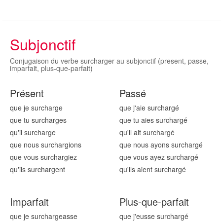
Subjonctif
Conjugaison du verbe surcharger au subjonctif (present, passe,
imparfait, plus-que-parfait)
Présent
Passé
que je surcharg
e
que j'aie surcharg
é
que tu surcharg
es
que tu aies surcharg
é
qu'il surcharg
e
qu'il ait surcharg
é
que nous surcharg
ions
que nous ayons surcharg
é
que vous surcharg
iez
que vous ayez surcharg
é
qu'ils surcharg
ent
qu'ils aient surcharg
é
Imparfait
Plus-que-parfait
que je surcharg
easse
que j'eusse surcharg
é