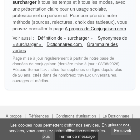
surcharger
à tous les temps et à tous les modes, avec
une présentation claire pour un usage scolaire,
professionnel ou personnel. Pour comprendre notre
méthode (sources, relectures, choix des tableaux), vous
pouvez consulter la page
A propos de Conjugaison.com
.
Voir aussi :
Définition de « surcharger »
Synonymes de
« surcharger »
Dictionnaires.com
Grammaire des
verbes
Page mise à jour régulièrement à partir de notre base de
données de conjugaison (dernière mise à jour : 08/08/2026).
Réseau Semantiak : sites francophones en ligne depuis plus
de 20 ans, cités dans de nombreux travaux universitaires,
ouvrages et médias.
A propos
|
Références
|
Conditions d'utilisation
|
Le Dictionnaire
|
Faire un lien
|
Liens utiles
Les cookies nous permettent d'offrir nos services. En utilisant nos
services, vous acceptez notre utilisation des cookies.
En savoir
Directeur de projet :
Nicolas Belotti
- Copyright © Semantiak.com
plus
Fermer ce message