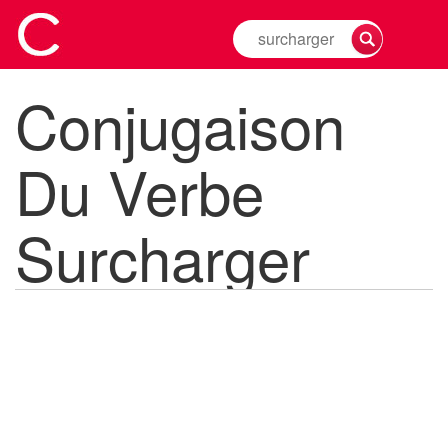
Rechercher
la
conjugaison
Conjugaison
d'un
verbe
Du Verbe
Surcharger