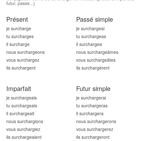
futur, passe...)
Présent
Passé simple
je surcharg
e
je surcharg
eai
tu surcharg
es
tu surcharg
eas
il surcharg
e
il surcharg
ea
nous surcharg
eons
nous surcharg
eâmes
vous surcharg
ez
vous surcharg
eâtes
ils surcharg
ent
ils surcharg
èrent
Imparfait
Futur simple
je surcharg
eais
je surcharg
erai
tu surcharg
eais
tu surcharg
eras
il surcharg
eait
il surcharg
era
nous surcharg
ions
nous surcharg
erons
vous surcharg
iez
vous surcharg
erez
ils surcharg
eaient
ils surcharg
eront