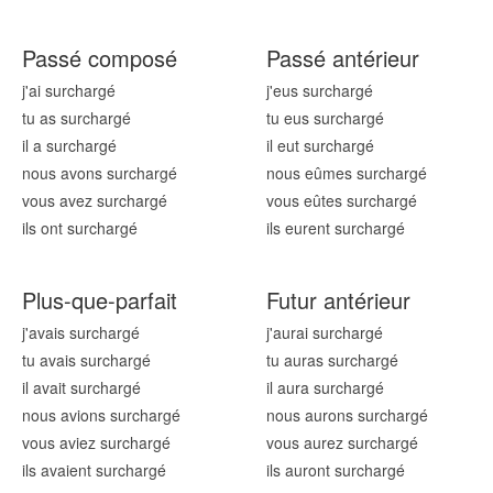
Passé composé
Passé antérieur
j'ai surcharg
é
j'eus surcharg
é
tu as surcharg
é
tu eus surcharg
é
il a surcharg
é
il eut surcharg
é
nous avons surcharg
é
nous eûmes surcharg
é
vous avez surcharg
é
vous eûtes surcharg
é
ils ont surcharg
é
ils eurent surcharg
é
Plus-que-parfait
Futur antérieur
j'avais surcharg
é
j'aurai surcharg
é
tu avais surcharg
é
tu auras surcharg
é
il avait surcharg
é
il aura surcharg
é
nous avions surcharg
é
nous aurons surcharg
é
vous aviez surcharg
é
vous aurez surcharg
é
ils avaient surcharg
é
ils auront surcharg
é