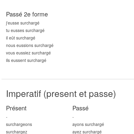
Passé 2e forme
j'eusse surcharg
é
tu eusses surcharg
é
il eût surcharg
é
nous eussions surcharg
é
vous eussiez surcharg
é
ils eussent surcharg
é
Imperatif (present et passe)
Présent
Passé
-
-
surcharg
eons
ayons surcharg
é
surcharg
ez
ayez surcharg
é