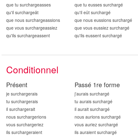
que tu surcharg
easses
que tu eusses surcharg
é
qu'il surcharg
eât
qu'il eût surcharg
é
que nous surcharg
eassions
que nous eussions surcharg
é
que vous surcharg
eassiez
que vous eussiez surcharg
é
qu'ils surcharg
eassent
qu'ils eussent surcharg
é
Conditionnel
Présent
Passé 1re forme
je surcharg
erais
j'aurais surcharg
é
tu surcharg
erais
tu aurais surcharg
é
il surcharg
erait
il aurait surcharg
é
nous surcharg
erions
nous aurions surcharg
é
vous surcharg
eriez
vous auriez surcharg
é
ils surcharg
eraient
ils auraient surcharg
é