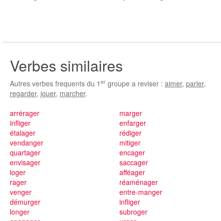
Verbes similaires
er
Autres verbes frequents du 1
groupe a reviser :
aimer
,
parler
,
regarder
,
jouer
,
marcher
.
arrérager
marger
infliger
enfarger
étalager
rédiger
vendanger
mitiger
quartager
encager
envisager
saccager
loger
afféager
rager
réaménager
venger
entre-manger
démurger
infliger
longer
subroger