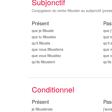
Subjonctif
Conjugaison du verbe flibuster au subjonctif (prese
Présent
Pas
que je flibust
e
que j'
que tu flibust
es
que t
qu'il flibust
e
qu'il 
que nous flibust
ions
que n
que vous flibust
iez
que v
qu'ils flibust
ent
qu'ils
Conditionnel
Présent
Pas
je flibust
erais
j'aura