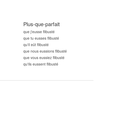
Plus-que-parfait
que j'eusse flibust
é
que tu eusses flibust
é
qu'il eût flibust
é
que nous eussions flibust
é
que vous eussiez flibust
é
qu'ils eussent flibust
é