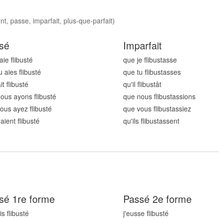
nt, passe, imparfait, plus-que-parfait)
sé
Imparfait
aie flibust
é
que je flibust
asse
u aies flibust
é
que tu flibust
asses
ait flibust
é
qu'il flibust
ât
ous ayons flibust
é
que nous flibust
assions
ous ayez flibust
é
que vous flibust
assiez
 aient flibust
é
qu'ils flibust
assent
sé 1re forme
Passé 2e forme
is flibust
é
j'eusse flibust
é