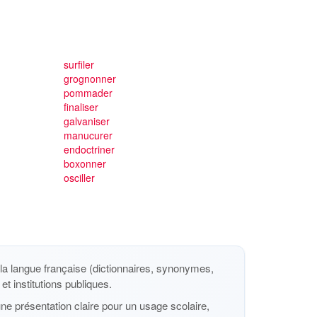
surfiler
grognonner
pommader
finaliser
galvaniser
manucurer
endoctriner
boxonner
osciller
a langue française (dictionnaires, synonymes,
et institutions publiques.
ne présentation claire pour un usage scolaire,