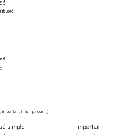
sé
flibust
é
sé
t
é
 imparfait, futur, passe...)
sé simple
Imparfait