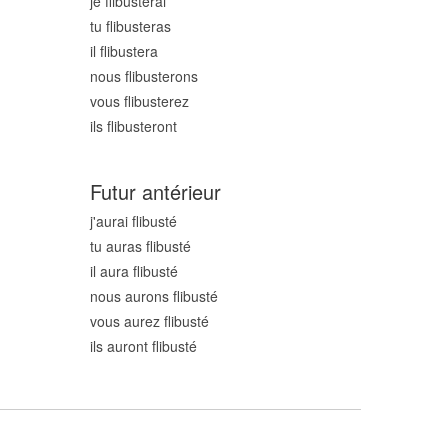
je flibust
erai
tu flibust
eras
il flibust
era
nous flibust
erons
vous flibust
erez
ils flibust
eront
Futur antérieur
j'aurai flibust
é
tu auras flibust
é
il aura flibust
é
nous aurons flibust
é
vous aurez flibust
é
ils auront flibust
é