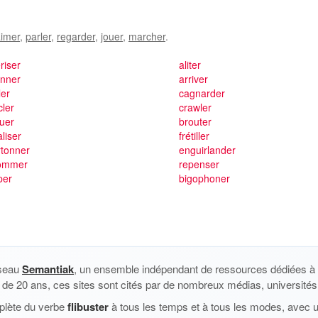
imer
,
parler
,
regarder
,
jouer
,
marcher
.
riser
aliter
onner
arriver
ler
cagnarder
ler
crawler
uer
brouter
aliser
frétiller
rtonner
enguirlander
ommer
repenser
per
bigophoner
éseau
Semantiak
, un ensemble indépendant de ressources dédiées à l
us de 20 ans, ces sites sont cités par de nombreux médias, universités 
plète du verbe
flibuster
à tous les temps et à tous les modes, avec u