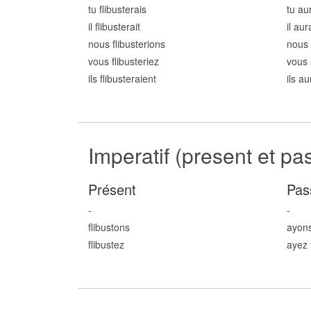
tu flibust
erais
tu aur
il flibust
erait
il aur
nous flibust
erions
nous 
vous flibust
eriez
vous 
ils flibust
eraient
ils au
Imperatif (present et pa
Présent
Pas
-
-
flibust
ons
ayons
flibust
ez
ayez 