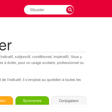
Rechercher
la
conjugaison
d'un
verbe
er
dicatif, subjonctif, conditionnel, impératif). Vous y
s à éviter, pour un usage scolaire, professionnel ou
e l’indicatif, il s’emploie au quotidien à toutes les
tion
Synonymes
Conjugaison