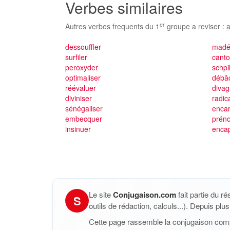
Verbes similaires
er
Autres verbes frequents du 1
groupe a reviser :
a
dessouffler
madé
surfiler
cant
peroxyder
schpi
optimaliser
débâc
réévaluer
divag
diviniser
radic
sénégaliser
enca
embecquer
prén
insinuer
enca
Le site
Conjugaison.com
fait partie du r
S
outils de rédaction, calculs...). Depuis pl
Cette page rassemble la conjugaison com