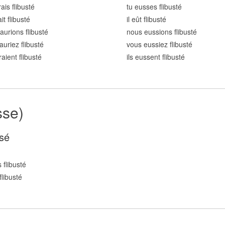
ais flibust
é
tu eusses flibust
é
ait flibust
é
il eût flibust
é
aurions flibust
é
nous eussions flibust
é
auriez flibust
é
vous eussiez flibust
é
raient flibust
é
ils eussent flibust
é
sse)
sé
 flibust
é
flibust
é