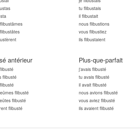
bust
ai
je flibust
ais
bust
as
tu flibust
ais
ust
a
il flibust
ait
flibust
âmes
nous flibust
ions
flibust
âtes
vous flibust
iez
bust
èrent
ils flibust
aient
sé antérieur
Plus-que-parfait
flibust
é
j'avais flibust
é
 flibust
é
tu avais flibust
é
 flibust
é
il avait flibust
é
eûmes flibust
é
nous avions flibust
é
eûtes flibust
é
vous aviez flibust
é
rent flibust
é
ils avaient flibust
é