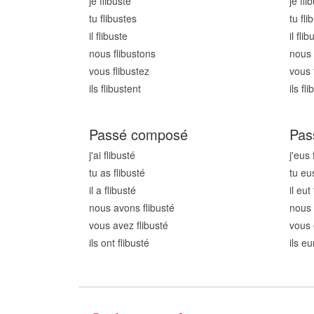
je flibust
e
je fli
tu flibust
es
tu fli
il flibust
e
il flib
nous flibust
ons
nous 
vous flibust
ez
vous 
ils flibust
ent
ils fli
Passé composé
Pas
j'ai flibust
é
j'eus 
tu as flibust
é
tu eus
il a flibust
é
il eut
nous avons flibust
é
nous 
vous avez flibust
é
vous 
ils ont flibust
é
ils eu